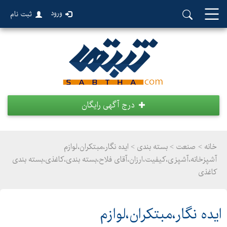
ورود
ثبت نام
درج آگهی رایگان
خانه >
صنعت
>
بسته بندی > ایده نگار،مبتکران،لوازم
آشپزخانه،آشپزی،کیفیت،ارزان،آقای فلاح،بسته بندی،کاغذی،بسته بندی
کاغذی
ایده نگار،مبتکران،لوازم