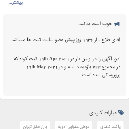
بگیرید
بیشتر...
با کیفیت ترین و مرغوب ترین اجناس در سطح تهران
ارزان تر از همه جا
خوب است بدانید:
سازه بسته بندی کاغذی
بهترین ها را از ما بخواهید
آقای فلاح ، از
1936 روز پیش
عضو سایت ثبت ها میباشد.
آدرس سایت
این آگهی را در اولین بار در
19th Apr 2021
ثبت کرده که
بازار طلق تهران
در مجموع
723 بازدید
داشته و در
19th May 2021
بسته بندی استوانه ای
بروزرسانی شده است.
بسته بندی با کاغذ کرافت
بسته بندی رستوران
بسته بندی کاغذی مواد غذایی
بسته بندی کاغذی و مقوایی
عبارات کلیدی
پاکت کاغذی
تولید قوطی مقوایی چهارگوش
پاکت کاغذی
قوطی مقوایی ادویه
بازار طلق تهران