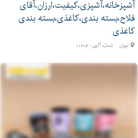
آشپزخانه،آشپزی،کیفیت،ارزان،آقای
فلاح،بسته بندی،کاغذی،بسته بندی
کاغذی
تهران
شماره آگهی :
11204