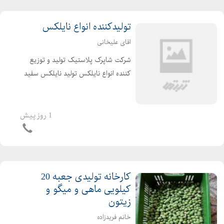
تولیدکننده انواع نایلکس
اقای علیخانی
شرکت شاپرک پلاستیک تولید و توزیع
کننده انواع نایلکس تولید نایلکس سفید
و رنگی رکابی ،فریزری ،نانی ونایلکس
دسته دار نایلکس ها تماما درجه یک بوده
و مناسب برای استفاده در سوپرمارکت،
1 روز پیش
فروشگاههای م...
کارخانه تولیدی جعبه 20
کیلویی ماهی و میگو و
زیتون
خانم فریدزاده