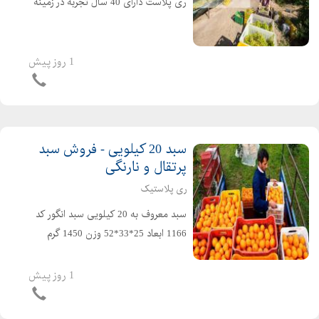
ری پلاست دارای 40 سال تجربه در زمینه
تولید انواع سبد جعبه های پلاستیکی اعم
از انواع سبد کشتارگاهی انواع سبد لبنیاتی
انواع سبد صنعتی انواع سبد میوه قفس
1 روز پیش
حمل مرغ...
سبد 20 کیلویی - فروش سبد
پرتقال و نارنگی
ری پلاستیک
سبد معروف به 20 کیلویی سبد انگور کد
1166 ابعاد 25*33*52 وزن 1450 گرم
مناسب برای حمل : سبد پرتقال و
مرکبات،سبد ماست دبه ای،سبد خرما،
1 روز پیش
سبد ماهی و سبد میگو،سبد مرغ
کشتاری،سبد مصارف صنعتی و غیره د...