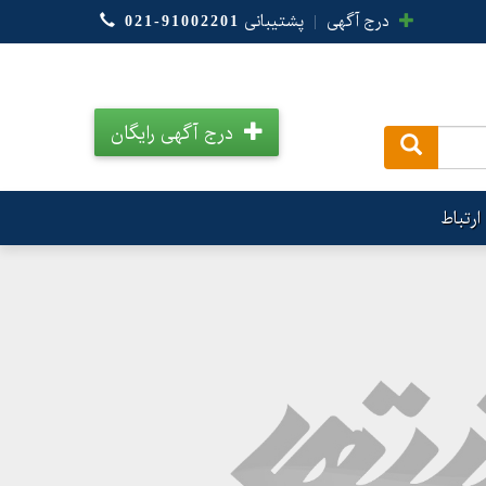
درج آگهی
|
پشتیبانی
021-91002201
درج آگهی رایگان
.
ارتباط