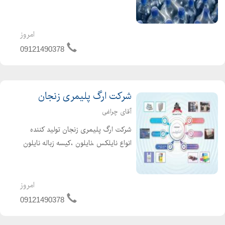
صورت تک لایه و یا 2 لایه (تونلی) با
انعطاف پذیری بسیارعالی فیلم شرینگ
PVC و POF تولیدکننده نایلون پشت
امروز
چسبدار نایلو...
09121490378
شرکت ارگ پلیمری زنجان
آقای چراغی
شرکت ارگ پلیمری زنجان تولید کننده
انواع نایلکس ،نایلون ،کیسه زباله نایلون
شیرینگ ،چسب لمینت دوبل پارچه
کفاشی،سفره یکبار مصرف ،انواع نایلون
های عریض و... تولید کننده نایلون
امروز
کشاورزی چراغی:...
09121490378