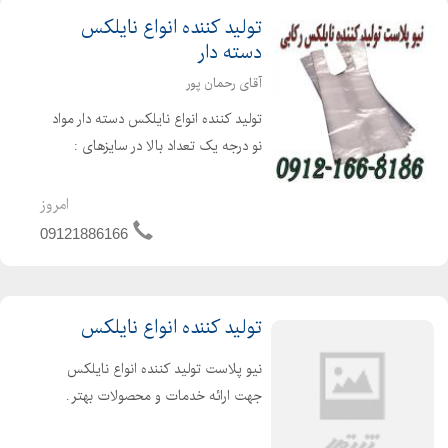
تولید کننده انواع نایلکس
دسته دار
آقای رحمان پور
تولید کننده انواع نایلکس دسته دار مواد
نو درجه یک تعداد بالا در سایزهای :
30x40 -35x45 - 45x55 - 55x65 تولید
کننده نایلکس درجه دو انواع سفارشات از
امروز
حداقل یکصد کیلو تا حداکثر یکصد تن
09121886166
پذیرفته...
تولید کننده انواع نایلکس
نیو پلاست تولید کننده انواع نایلکس
جهت ارائه خدمات و محصولات بهتر .
تولید کننده انواع نایلکس سفید ورنگی