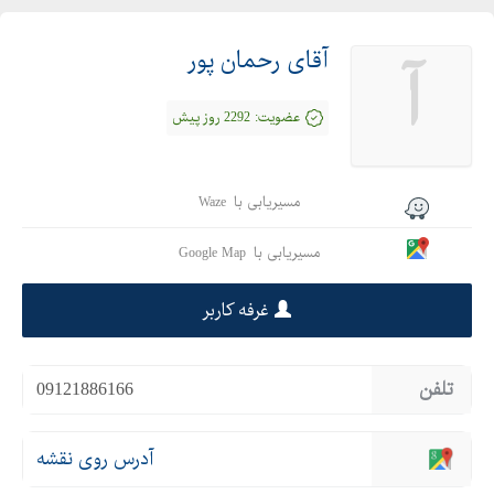
آقای رحمان پور
آ
عضویت:
2292 روز پیش
مسیریابی با
Waze
مسیریابی با
Google Map
غرفه کاربر
تلفن
09121886166
آدرس روی نقشه