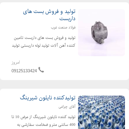
تولید و فروش بست های
داربست
فولاد صنعت غرب
تولید و فروش بست های داربست تامین
کننده آهن آلات تولید لوله داربستی تولید
کننده بست چهارپیچ تولید کننده بست
گردان این مجموعه با اتکا به دانش
امروز
مهندسین و کارکنان پرتلاش و جوان
09125133424
ایرانی خود تولی...
تولیدکننده نایلون شیرینگ
آقای چراغی
تولید کننده نایلون شیرینگ از عرض 10 تا
400 سانتی متر و ضخامت سفارشی به