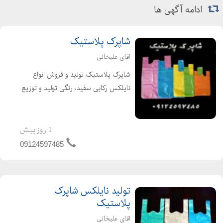
ادامه آگهی ها
شاپرک پلاستیک
اقای علیخانی
شاپرک پلاستیک تولید و فروش انواع
نایلکس رکابی سفید، رنگی تولید و توزیع
کننده انواع نایلکس تولید نایلکس سفید
ورنگی انواع سایزهای سفارشی در صورت
تمایل با ارائه فاکتور رسمی ارزش افزوده
1 روز پیش
برا...
09124597485
تولید نایلکس شاپرک
پلاستیک
اقای علیخانی