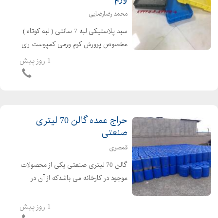
محمد رضارضایی
سبد پلاستیکی لبه 7 سانتی ( لبه کوتاه )
مخصوص پرورش کرم ورمی کمپوست ری
پلاستیک تنها تولید کننده سبدهای لبه
1 روز پیش
کوتاه 7 سانتی مخصوص پرورش کرم میل
ورم و ورمی کمپوست و .... ...
حراج عمده گالن 70 لیتری
صنعتی
قمصری
گالن 70 لیتری صنعتی یکی از محصولات
موجود در کارخانه می باشدکه از آن در
کارخانه ها استفاده می شود. این گالن
ظرفیت 70 لیتر را دارد و در برابر نورخورشید
1 روز پیش
دارای مقاومت بالا است. ...