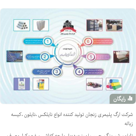
رایگان
شرکت ارگ پلیمری زنجان تولید کننده انواع نایلکس ،نایلون ،کیسه
زباله
نایلون شیرینگ ،چسب لمینت دوبل پارچه کفاشی،سفره یکبار مصرف