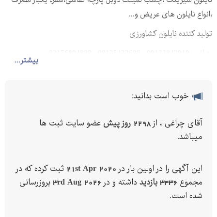
،انواع نایلون های عریض و...
تولید کننده نایلون کشاورزی
چراغی: 09122842919 - 09125422608 - 02156804889
بیشتر...
خوب است بدانید:
آقای چراغی ، از
2298 روز پیش
عضو سایت ثبت ها
میباشد.
این آگهی را در اولین بار در
21st Apr 2020
ثبت کرده که در
مجموع
3436 بازدید
داشته و در
3rd Aug 2026
بروزرسانی
شده است.