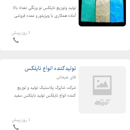
تولید وتوزیع نایلکس نو ورنگی تعداد بالا
آماده همکاری با ویزیتور و عمده فروشی
ها در صورت تمایل با ارائه فاکتور رسمی
ارزش افزوده برای شرکت ها ونهادها و
1 روز پیش
اشخاص حقیقی وحقوقی
تولیدکننده انواع نایلکس
اقای علیخانی
شرکت شاپرک پلاستیک تولید و توزیع
کننده انواع نایلکس تولید نایلکس سفید
و رنگی رکابی ،فریزری ،نانی ونایلکس
دسته دار نایلکس ها تماما درجه یک بوده
و مناسب برای استفاده در سوپرمارکت،
1 روز پیش
فروشگاههای م...