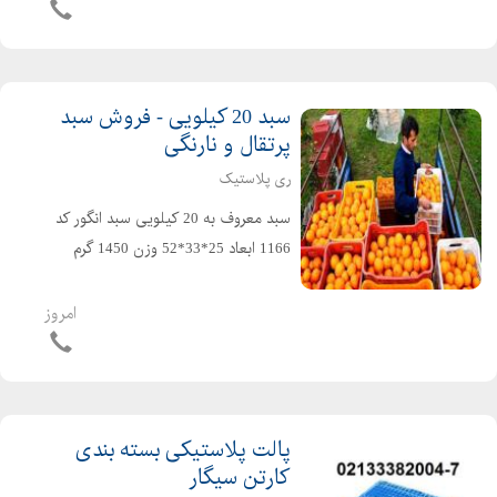
حمل مرغ...
سبد 20 کیلویی - فروش سبد
پرتقال و نارنگی
ری پلاستیک
سبد معروف به 20 کیلویی سبد انگور کد
1166 ابعاد 25*33*52 وزن 1450 گرم
مناسب برای حمل : سبد پرتقال و
مرکبات،سبد ماست دبه ای،سبد خرما،
امروز
سبد ماهی و سبد میگو،سبد مرغ
کشتاری،سبد مصارف صنعتی و غیره د...
پالت پلاستیکی بسته بندی
کارتن سیگار