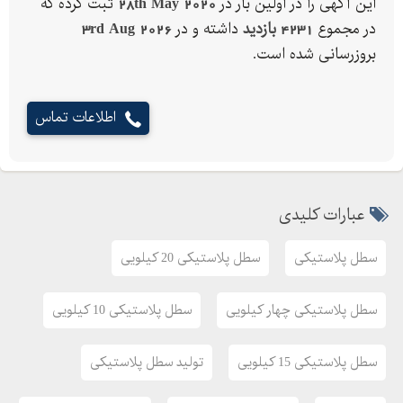
این آگهی را در اولین بار در
28th May 2020
ثبت کرده که
02133634641
در مجموع
4231 بازدید
داشته و در
3rd Aug 2026
بروزرسانی شده است.
02133634642
02133634643
اطلاعات تماس
وب سایت:www.satlsazan.com
ایمیل : info@ satlsazan.com
عبارات کلیدی
سطل پلاستیکی
سطل پلاستیکی 20 کیلویی
سطل پلاستیکی چهار کیلویی
سطل پلاستیکی 10 کیلویی
سطل پلاستیکی 15 کیلویی
تولید سطل پلاستیکی