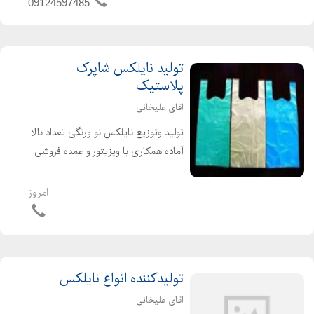
09124597485
تولید نایلکس شاپرک
پلاستیک
اقای علیخانی
تولید وتوزیع نایلکس نو ورنگی تعداد بالا
آماده همکاری با ویزیتور و عمده فروشی
ها در صورت تمایل با ارائه فاکتور رسمی
ارزش افزوده برای شرکت ها ونهادها و
امروز
اشخاص حقیقی وحقوقی
تولیدکننده انواع نایلکس
اقای علیخانی