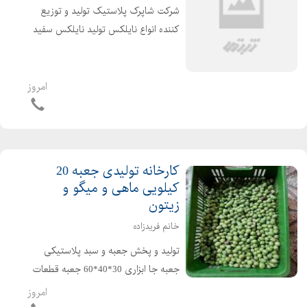
شرکت شاپرک پلاستیک تولید و توزیع
کننده انواع نایلکس تولید نایلکس سفید
و رنگی رکابی ،فریزری ،نانی ونایلکس
دسته دار نایلکس ها تماما درجه یک بوده
و مناسب برای استفاده در سوپرمارکت،
امروز
فروشگاههای م...
کارخانه تولیدی جعبه 20
کیلویی ماهی و میگو و
زیتون
خانم فریدزاده
تولید و پخش جعبه و سبد پلاستیکی
جعبه جا ابزاری 30*40*60 جعبه قطعات
30*40*60 سبد حمل قطعات / سبد
امروز
کشمشی /سبد پلاستیکی سبزی /سبد