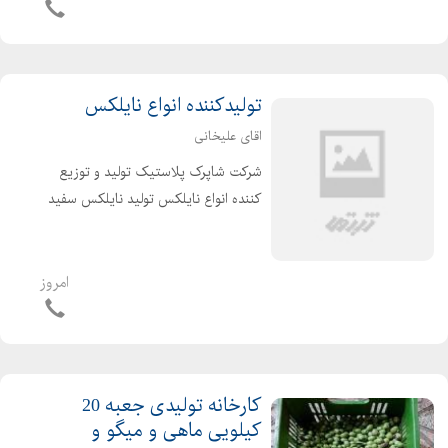
اشخاص حقیقی وحقوقی
تولیدکننده انواع نایلکس
اقای علیخانی
شرکت شاپرک پلاستیک تولید و توزیع
کننده انواع نایلکس تولید نایلکس سفید
و رنگی رکابی ،فریزری ،نانی ونایلکس
دسته دار نایلکس ها تماما درجه یک بوده
و مناسب برای استفاده در سوپرمارکت،
امروز
فروشگاههای م...
کارخانه تولیدی جعبه 20
کیلویی ماهی و میگو و