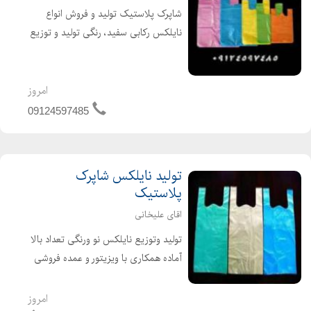
شاپرک پلاستیک تولید و فروش انواع
نایلکس رکابی سفید، رنگی تولید و توزیع
کننده انواع نایلکس تولید نایلکس سفید
ورنگی انواع سایزهای سفارشی در صورت
تمایل با ارائه فاکتور رسمی ارزش افزوده
امروز
برا...
09124597485
تولید نایلکس شاپرک
پلاستیک
اقای علیخانی
تولید وتوزیع نایلکس نو ورنگی تعداد بالا
آماده همکاری با ویزیتور و عمده فروشی
ها در صورت تمایل با ارائه فاکتور رسمی
ارزش افزوده برای شرکت ها ونهادها و
امروز