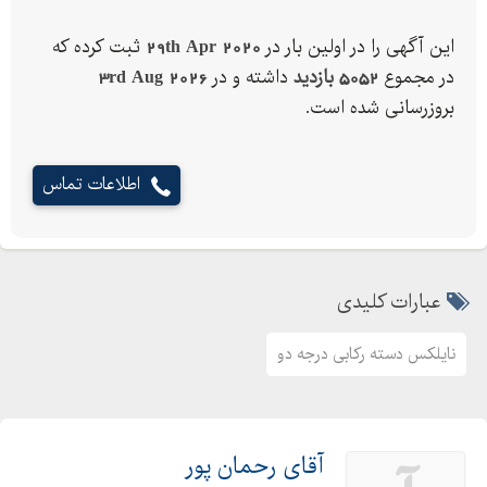
نایکس های فانتزی دسته موزی و رکابی
فروش نایلکس
این آگهی را در اولین بار در
29th Apr 2020
ثبت کرده که
در مجموع
5052 بازدید
داشته و در
3rd Aug 2026
بروزرسانی شده است.
اطلاعات تماس
عبارات کلیدی
نایلکس دسته رکابی درجه دو
آقای رحمان پور