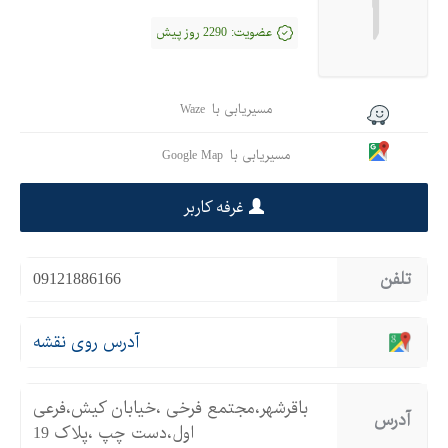
آ
عضویت:
2290 روز پیش
مسیریابی با
Waze
مسیریابی با
Google Map
غرفه کاربر
تلفن
09121886166
آدرس روی نقشه
باقرشهر،مجتمع فرخی ،خیابان کیش،فرعی
آدرس
اول،دست چپ ،پلاک 19