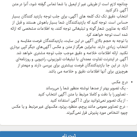
چنانچه لازم است از طریقی غیر از ایمیل با شما تماس گرفته شود، آنرا در متن
آگهی ذکر کنید.
انتخاب دقیق تک تک کلمه های آگهی، برای جلب توجه بازدید کنندگان بسیار
حساس است. توجه کنید که بازدیدکنندگان شما بسیار باهوش هستند و قبل از
آنکه به عناوین شعار گونه و تبلیغاتی توجه کنند، به اطلاعات مشخصی که ارائه
شده است توجه خواهند کرد.
با توجه به حجم بالای آگهی در این سایت، بازدیدکنندگان فرصت مقایسه و
انتخاب زیادی دارند. بنابراین هرگز از متن و عکس آگهی‌های دیگر کپی برداری
نکنید. ارائه اطلاعات خلاصه و دقیق موجب جلب توجه مشتری خواهد شد.
آگهی در اینترنت تفاوت عمده‌ای با تبلیغات تلوزیونی، رادیویی و روزنامه‌ای
دارد. در این جا بازدیدکنندگان فرصت بیشتری برای بررسی دارند و مهمتر از
هرچیزی برای آنها اطلاعات دقیق و خلاصه می باشد.
درج عکس
- یک تصویر بهتر از صدها نوشته منظور شما را می‌رساند
- تصاویر را با دقت و کاملا مرتبط با متن آگهی انتخاب کنید
- از یک تصویر نمی‌توانید برای 2 آگهی استفاده کنید
- درج تصاویر عمومی مانند پرچم، منظره، پرتره، عکسهای غیر مرتبط و یا عکس
چهره اشخاص مورد پذیرش قرار نمی‌گیرند.
ثبت نام