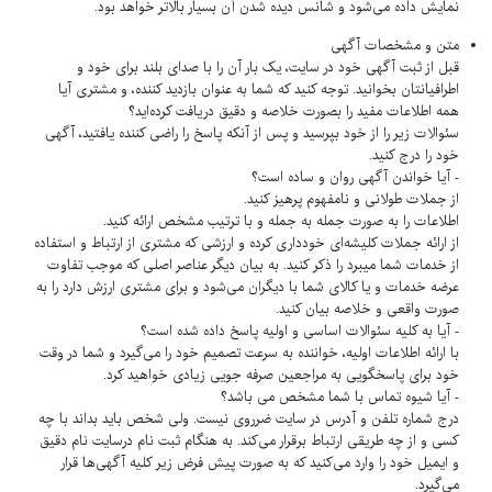
نمایش داده می‌شود و شانس دیده شدن آن بسیار بالاتر خواهد بود.
متن و مشخصات آگهی
قبل از ثبت آگهی خود در سایت، یک بار آن را با صدای بلند برای خود و
اطرافیانتان بخوانید. توجه کنید که شما به عنوان بازدید کننده، و مشتری آیا
همه اطلاعات مفید را بصورت خلاصه و دقیق دریافت کرده‌اید؟
سئوالات زیر را از خود بپرسید و پس از آنکه پاسخ را راضی کننده یافتید، آگهی
خود را درج کنید.
- آیا خواندن آگهی روان و ساده است؟
از جملات طولانی و نامفهوم پرهیز کنید.
اطلاعات را به صورت جمله به جمله و با ترتیب مشخص ارائه کنید.
از ارائه جملات کلیشه‌ای خودداری کرده و ارزشی که مشتری از ارتباط و استفاده
از خدمات شما میبرد را ذکر کنید. به بیان دیگر عناصر اصلی که موجب تفاوت
عرضه خدمات و یا کالای شما با دیگران می‌شود و برای مشتری ارزش دارد را به
صورت واقعی و خلاصه بیان کنید.
- آیا به کلیه سئوالات اساسی و اولیه پاسخ داده شده است؟
با ارائه اطلاعات اولیه، خواننده به سرعت تصمیم خود را می‌گیرد و شما در وقت
خود برای پاسخگویی به مراجعین صرفه جویی زیادی خواهید کرد.
- آیا شیوه تماس با شما مشخص می باشد؟
درج شماره تلفن و آدرس در سایت ضرروی نیست. ولی شخص باید بداند با چه
کسی و از چه طریقی ارتباط برقرار می‌کند. به هنگام ثبت نام درسایت نام دقیق
و ایمیل خود را وارد می‌کنید که به صورت پیش فرض زیر کلیه آگهی‌ها قرار
می‌گیرد.