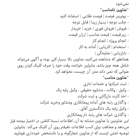
نمی‌شود
"عناوین نامناسب"
- بهترین فرصت | فرصت طلایی | استفاده کنید
- جالب توجه | بسیار زیبا | قابل توجه
- فروش | فروش فوری | خرید | خریدار
- زیر قیمت | قیمت مناسب | ارزان قیمت
- انجام پروژه | انجام کار
- استخدام | کاریابی | آماده به کار
- بازاریابی | نمایندگی |
همانطور که مشاهده می‌کنید، عناوین بالا بسیار کلی بوده و آگهی می‌تواند
شامل همه چیز باشد، بنابراین خواننده وقت خود را صرف کلیک کردن روی
عنوانی که نمی داند متن آن چیست، نخواهد کرد.
"عناوین مناسب"
- ثبت شرکتها و خدمات اداری
- وکیل ، وکالت ، مشاوره حقوقی ، وکیل پایه یک
- اخذ کارت بازرگانی و ثبت شرکت
- واگذاری رتبه های آماده پیمانکاری ومشاور وخرید شرکت
- وکیل پایه یک دادگستری آقای...
- واگذاری شرکت های رتبه دار پیمانکاری
این عناونین یا عناوین مشابه به آن، اطلاعات نسبتا کاملی در اختیار بیننده قرار
می‌دهد و مخاطب برای کسب اطلاعات دقیقتر روی آن کلیک می‌کند. بنابراین
توصیه اصلی اینست که از عناوین شعارگونه و یا نامشخص خودداری فرمایید.