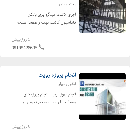
مجتبی ندرلو
اجرای کاشت میلگرد برای بالکن
فنداسیون کاشت بولت و صفحه صفحه
گذاری برای نما های سنگین با چسب در
حداقل زمان شبانه روزی ( کاشت میلگرد
5 روز پیش
کاشت بولت وصفحه گذاری )
09198426635
انجام پروژه رویت
آبکاری تهران
انجام پروژه رویت انجام پروژه های
معماری با رویت ،revise, تحویل در
کمترین زمان دقت بالا ، و تجربه بیش از
۱۰ سال کار با رویت طراحی نقشه های فاز
یک و فاز دو با رویت
6 روز پیش