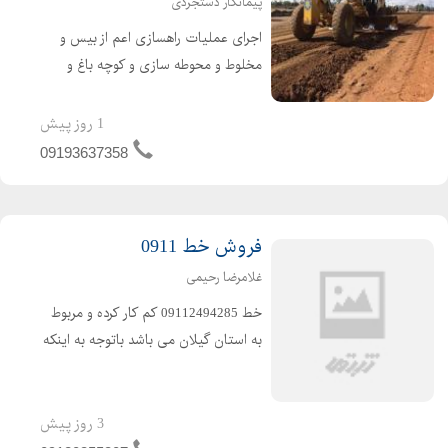
پیمانکار دستجردی
اجرای عملیات راهسازی اعم از بیس و
مخلوط و محوطه سازی و کوچه باغ و
تسطیح جاده و آسفالت سرد و گرم و...
کرج چهارباغ و سهیلیه و کردان و .... با
1 روز پیش
رزومه موفق با بیش از 30سال کار
09193637358
درمنطقه ( پیمانکار راهسا...
فروش خط 0911
غلامرضا رحیمی
خط 09112494285 کم کار کرده و مربوط
به استان گیلان می باشد باتوجه به اینکه
خط زیاد استفاده نشده با قیمت توافقی
به فروش می رسد .
3 روز پیش