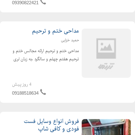
09390822421
مداحی ختم و ترحیم
حمید خزایی
مداحی ختم و ترحیم ارائه مجالس ختم و
ترحیم هفتم چهلم و سالگرد ،به زبان لری
و لکی فارسی دشتی با قیمت مناسب و
کیفیت عالی برای اطلاعات بیشتر تماس
بگیرید.
4 روز پیش
09188518634
فروش انواع وسایل فست
فودی و کافی شاپ