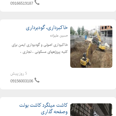
سیستمی است که از نقطه شروع تا
09166519187
دریافت گواهینامه، همراه...
خاکبرداری، گودبرداری
حسین علیزاده
خاکبرداری اصولی و گودبرداری ایمن برای
کلیه پروژههای مسکونی ، تجاری ،
صنعتی و زیرزمینی · تخریب کنترلشده
سازههای بتنی ، فلزی و آجری با رعایت
کامل استانداردهای ایمنی · عملیات
5 روز پیش
راهسازی شامل زیرسازی ...
09156003106
کاشت میلگرد کاشت بولت
وصفحه گذاری