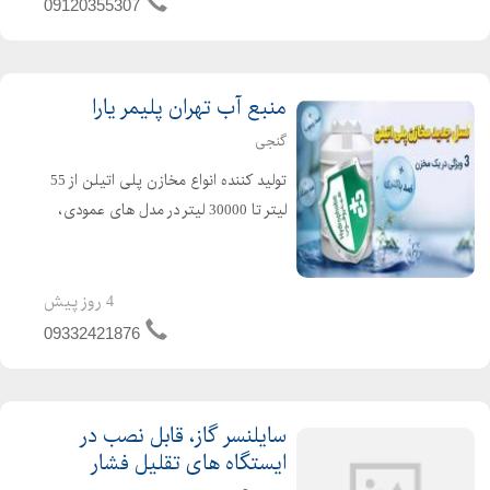
09120355307
منبع آب تهران پلیمر یارا
گنجی
تولید کننده انواع مخازن پلی اتیلن از 55
لیتر تا 30000 لیتر در مدل های عمودی،
افقی، زیر پله ایی، آسانرو، نیسانی،
مکعبی، وان و ... تولید شده با مواد اولیه
فود گرید مناسب آب شرب مقاوم در برابر
4 روز پیش
نور خور...
09332421876
سایلنسر گاز، قابل نصب در
ایستگاه های تقلیل فشار