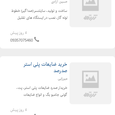
حسین آزادی
ساخت و تولید، سایلنسر (صداگیر) خطوط
لوله گاز، نصب در ایستگاه های تقلیل
فشار شهری و نواحی استانها , جهت کم
کردن نویز ریدکشن و توبرو لنت ( سایلنسر
4 روز پیش
گاز، قابل نصب در ایستگاه های تقلیل
09357075460
فشار )
خرید ضایعات پلی استر
صدرصد
میرزایی
خریدار صدرد ضایعات پلی استر، پت،
گونی جامبو بگ و انواع ضایعات
پلاستیک به صورت نقدی به شرط صدرد
پلی استر یا علی
4 روز پیش