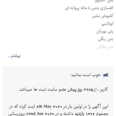
بتن اکسپوز
کفسازی بتنی با ماله پروانه ای
کفپوش بتنی
اپوکسی
پلی یورتان
بتن رنگی
بتن ملاتی
بتن ضد سایش
بیشتر...
کفپوش اپوکسی
کفپوش انتی داست
خوب است بدانید:
با رزومه ای بسیار درخشان در زمینه کفسازی با کادری مجرب و
نیروهای کارازموده
کاربر ، از
2965 روز پیش
عضو سایت ثبت ها میباشد.
تعدادی از پروژه های انجام شده :
مجتمع تجاری کورش
این آگهی را در اولین بار در
6th May 2020
ثبت کرده که در
اطلس مال
مجموع
1466 بازدید
داشته و در
22nd Jun 2026
بروزرسانی