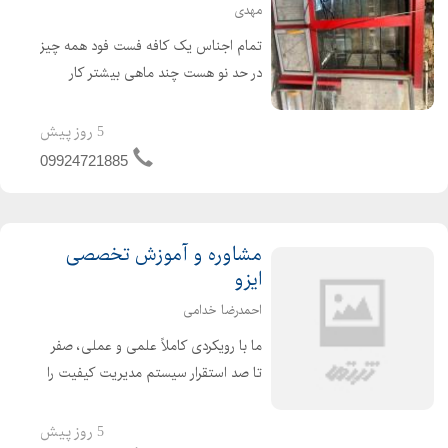
مهدی
تمام اجناس یک کافه فست فود همه چیز
در حد نو هست چند ماهی بیشتر کار
نکردند به دلیل جابهجایی محل زندگی
مجبور شدم بفروشم
5 روز پیش
09924721885
مشاوره و آموزش تخصصی
ایزو
احمدرضا خدامی
ما با رویکردی کاملاً علمی و عملی، صفر
تا صد استقرار سیستم مدیریت کیفیت را
متناسب با شرایط واقعی کسب و کار شما
راهبری می کنیم. تمرکز ما بر ایجاد
5 روز پیش