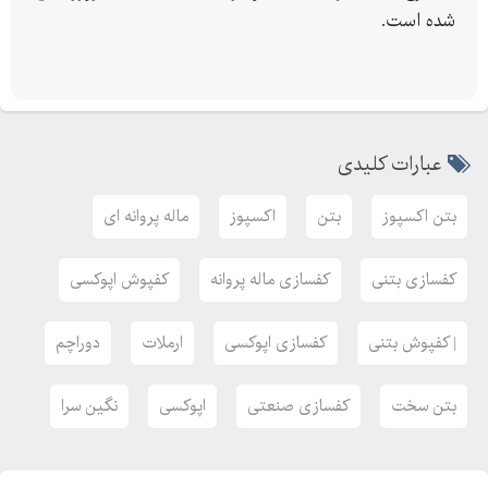
نارسیس
شده است.
کوکا کولا
فیلتر سرکان
سازمان انتقال خون
اسپرینگ فیلد
عبارات کلیدی
بام لند
برج باران
بتن اکسپوز
بتن
اکسپوز
ماله پروانه ای
و پروژه دیگر
تلفن :
کفسازی بتنی
کفسازی ماله پروانه
کفپوش اپوکسی
| کفپوش بتنی
کفسازی اپوکسی
ارملات
دوراچم
بتن سخت
کفسازی صنعتی
اپوکسی
نگین سرا
سایت