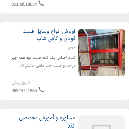
09188518634
فروش انواع وسایل فست
فودی و کافی شاپ
مهدی
تمام اجناس یک کافه فست فود همه چیز
در حد نو هست چند ماهی بیشتر کار
نکردند به دلیل جابهجایی محل زندگی
مجبور شدم بفروشم
5 روز پیش
09924721885
مشاوره و آموزش تخصصی
ایزو