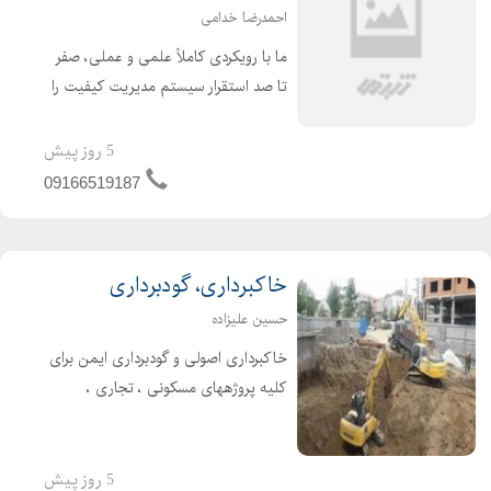
احمدرضا خدامی
ما با رویکردی کاملاً علمی و عملی، صفر
تا صد استقرار سیستم مدیریت کیفیت را
متناسب با شرایط واقعی کسب و کار شما
راهبری می کنیم. تمرکز ما بر ایجاد
5 روز پیش
سیستمی است که از نقطه شروع تا
09166519187
دریافت گواهینامه، همراه...
خاکبرداری، گودبرداری
حسین علیزاده
خاکبرداری اصولی و گودبرداری ایمن برای
کلیه پروژههای مسکونی ، تجاری ،
صنعتی و زیرزمینی · تخریب کنترلشده
سازههای بتنی ، فلزی و آجری با رعایت
کامل استانداردهای ایمنی · عملیات
5 روز پیش