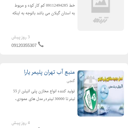
خط 09112494285 کم کار کرده و مربوط
به استان گیلان می باشد باتوجه به اینکه
خط زیاد استفاده نشده با قیمت توافقی
به فروش می رسد .
3 روز پیش
09120355307
منبع آب تهران پلیمر یارا
گنجی
تولید کننده انواع مخازن پلی اتیلن از 55
لیتر تا 30000 لیتر در مدل های عمودی،
افقی، زیر پله ایی، آسانرو، نیسانی،
مکعبی، وان و ... تولید شده با مواد اولیه
فود گرید مناسب آب شرب مقاوم در برابر
4 روز پیش