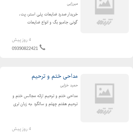
میرزایی
خریدار صدرد ضایعات پلی استر، پت،
گونی جامبو بگ و انواع ضایعات
پلاستیک به صورت نقدی به شرط صدرد
پلی استر یا علی
4 روز پیش
09390822421
مداحی ختم و ترحیم
حمید خزایی
مداحی ختم و ترحیم ارائه مجالس ختم و
ترحیم هفتم چهلم و سالگرد ،به زبان لری
و لکی فارسی دشتی با قیمت مناسب و
کیفیت عالی برای اطلاعات بیشتر تماس
بگیرید.
4 روز پیش