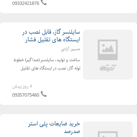
نور خور...
09332421876
سایلنسر گاز، قابل نصب در
ایستگاه های تقلیل فشار
حسین آزادی
ساخت و تولید، سایلنسر (صداگیر) خطوط
لوله گاز، نصب در ایستگاه های تقلیل
فشار شهری و نواحی استانها , جهت کم
کردن نویز ریدکشن و توبرو لنت ( سایلنسر
4 روز پیش
گاز، قابل نصب در ایستگاه های تقلیل
09357075460
فشار )
خرید ضایعات پلی استر
صدرصد