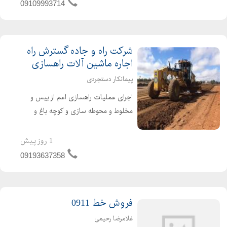
کلاسیک و رومی و ...
09109993714
شرکت راه و جاده گسترش راه
اجاره ماشین آلات راهسازی
پیمانکار دستجردی
اجرای عملیات راهسازی اعم از بیس و
مخلوط و محوطه سازی و کوچه باغ و
تسطیح جاده و آسفالت سرد و گرم و...
کرج چهارباغ و سهیلیه و کردان و .... با
1 روز پیش
رزومه موفق با بیش از 30سال کار
09193637358
درمنطقه ( پیمانکار راهسا...
فروش خط 0911
غلامرضا رحیمی