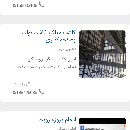
راهسازی شامل زیرسازی ...
09156003106
کاشت میلگرد کاشت بولت
وصفحه گذاری
مجتبی ندرلو
اجرای کاشت میلگرد برای بالکن
فنداسیون کاشت بولت و صفحه صفحه
گذاری برای نما های سنگین با چسب در
حداقل زمان شبانه روزی ( کاشت میلگرد
5 روز پیش
کاشت بولت وصفحه گذاری )
09198426635
انجام پروژه رویت
آبکاری تهران