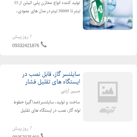
تولید کننده انواع مخازن پلی اتیلن از 55
لیتر تا 30000 لیتر در مدل های عمودی،
افقی، زیر پله ایی، آسانرو، نیسانی،
مکعبی، وان و ... تولید شده با مواد اولیه
فود گرید مناسب آب شرب مقاوم در برابر
7 روز پیش
نور خور...
09332421876
سایلنسر گاز، قابل نصب در
ایستگاه های تقلیل فشار
حسین آزادی
ساخت و تولید، سایلنسر (صداگیر) خطوط
لوله گاز، نصب در ایستگاه های تقلیل
فشار شهری و نواحی استانها , جهت کم
کردن نویز ریدکشن و توبرو لنت ( سایلنسر
7 روز پیش
گاز، قابل نصب در ایستگاه های تقلیل