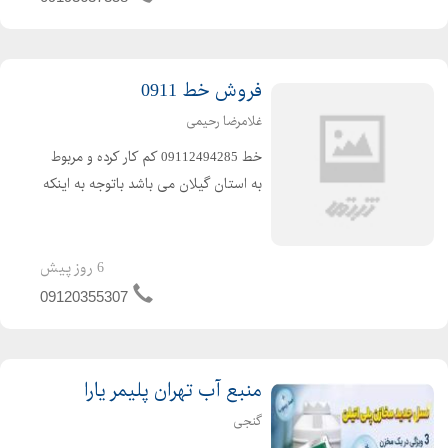
درمنطقه ( پیمانکار راهسا...
فروش خط 0911
غلامرضا رحیمی
خط 09112494285 کم کار کرده و مربوط
به استان گیلان می باشد باتوجه به اینکه
خط زیاد استفاده نشده با قیمت توافقی
به فروش می رسد .
6 روز پیش
09120355307
منبع آب تهران پلیمر یارا
گنجی