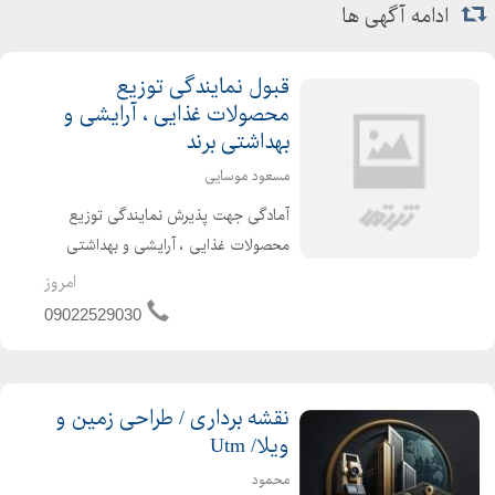
ادامه آگهی ها
قبول نمایندگی توزیع
محصولات غذایی ، آرایشی و
بهداشتی برند
مسعود موسایی
آمادگی جهت پذیرش نمایندگی توزیع
محصولات غذایی ، آرایشی و بهداشتی
برند و پر فروش در محدوده استان قم
امروز
هستم. دارای سابقه مدیریتی و اعتبار بالا
09022529030
نقشه برداری / طراحی زمین و
ویلا/ Utm
محمود