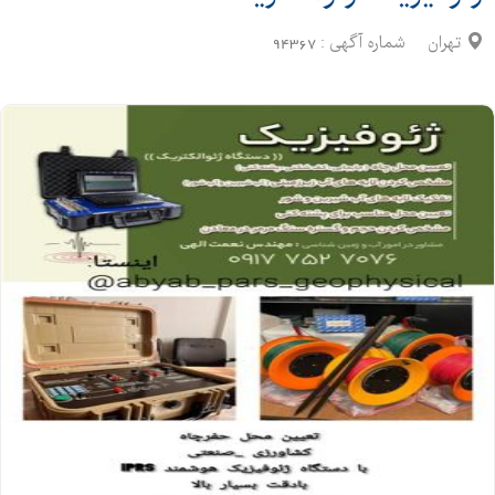
تهران
شماره آگهی :
94367