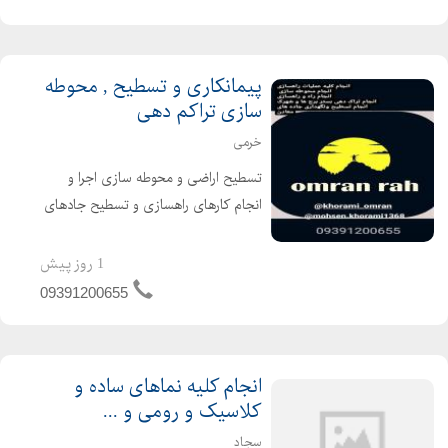
پیمانکاری و تسطیح , محوطه
سازی تراکم دهی
خرمی
تسطیح اراضی و محوطه سازی اجرا و
انجام کارهای راهسازی و تسطیح جادهای
معادن انجام کلیه پروژه های عمرانی و
راهسازی با بهترین و منصفترین
1 روز پیش
دستگاههای موجود با کیفیت و نازلترین
09391200655
قیمت مشاوره و بازدید از پر...
انجام کلیه نماهای ساده و
کلاسیک و رومی و ...
سجاد