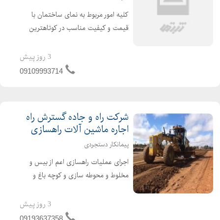
کلیه امور مربوط به نمای ساختمان با
قیمت و کیفیت مناسب در کوتاهترین
زمان ممکن در هر مکان از ایران که باشد
انجام میدم انجام کلیه نماهای ساده و
3 روز پیش
کلاسیک و رومی و ...
09109993714
شرکت راه و جاده گسترش راه
اجاره ماشین آلات راهسازی
پیمانکار دستجردی
اجرای عملیات راهسازی اعم از بیس و
مخلوط و محوطه سازی و کوچه باغ و
تسطیح جاده و آسفالت سرد و گرم و...
کرج چهارباغ و سهیلیه و کردان و .... با
3 روز پیش
رزومه موفق با بیش از 30سال کار
09193637358