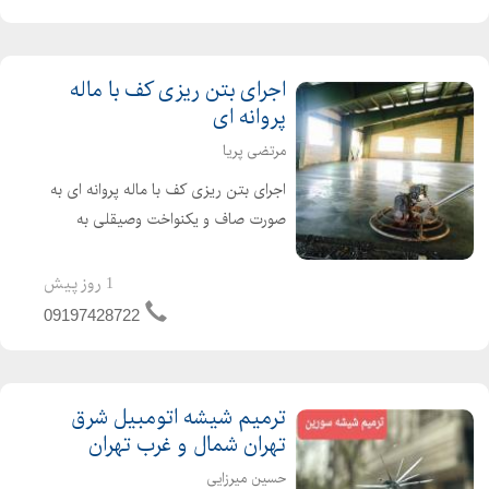
تأمین تجهیزات سروک...
اجرای بتن ریزی کف با ماله
پروانه ای
مرتضی پریا
اجرای بتن ریزی کف با ماله پروانه ای به
صورت صاف و یکنواخت وصیقلی به
صورت هاردنر رنگی بتن سخت و.... با
کادری مجرب اماده ارائه خدمات در سراسر
1 روز پیش
کشور
09197428722
ترمیم شیشه اتومبیل شرق
تهران شمال و غرب تهران
حسین میرزایی