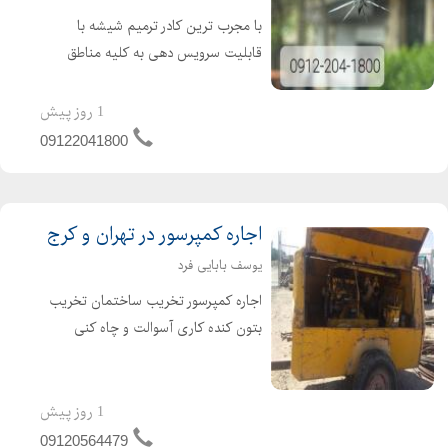
با مجرب ترین کادر ترمیم شیشه با
قابلیت سرویس دهی به کلیه مناطق
تهران و حتی شهرستانها در زمانی کوتاه
سرویس دهی خواهد شد و اولویت این
1 روز پیش
مرکز انجام کار با کیفیت مناسب جهت
09122041800
جلب رضایت مشتریان محترم و با قی...
اجاره کمپرسور در تهران و کرج
یوسف بابایی فرد
اجاره کمپرسور تخریب ساختمان تخریب
بتون کنده کاری آسوالت و چاه کنی
تخریب سنگ با کمپرسور بادی با حمل
نخاله
1 روز پیش
09120564479