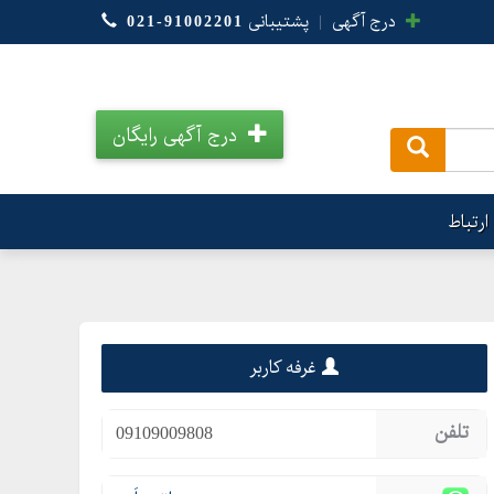
درج آگهی
|
پشتیبانی
021-91002201
درج آگهی رایگان
.
ارتباط
غرفه کاربر
تلفن
09109009808