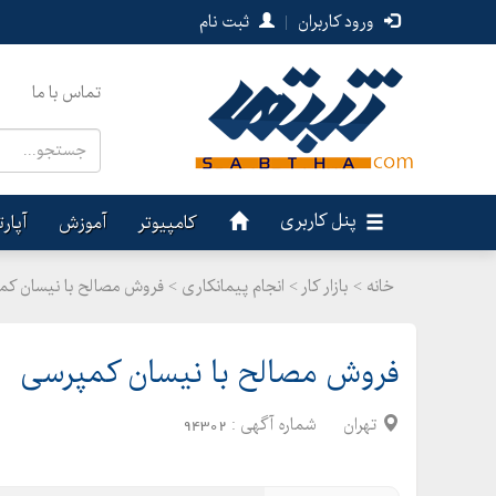
ورود کاربران
|
ثبت نام
تماس با ما
پنل کاربری
کامپیوتر
آموزش
آپار
خانه >
بازار کار
>
انجام پیمانکاری > فروش مصالح با نیسان ک
فروش مصالح با نیسان کمپرسی
تهران
شماره آگهی :
94302