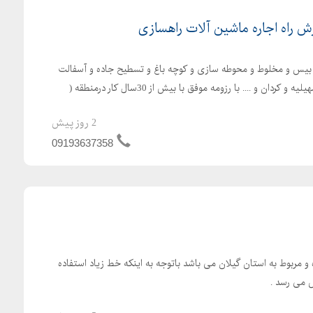
ش راه اجاره ماشین آلات راهسازی
 بیس و مخلوط و محوطه سازی و کوچه باغ و تسطیح جاده و آسفالت
سرد و گرم و... کرج چهارباغ و سهیلیه و کردان و .... با رزومه موفق با بیش از 30سال کار درمنطقه (
2 روز پیش
09193637358
 کم کار کرده و مربوط به استان گیلان می باشد باتوجه به اینکه خط زیاد استفاده
 می رسد .