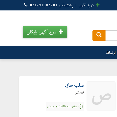
درج آگهی
|
پشتیبانی
021-91002201
درج آگهی رایگان
.
ارتباط
صلب سازه
ص
خدماتی
عضویت:
1286 روز پیش