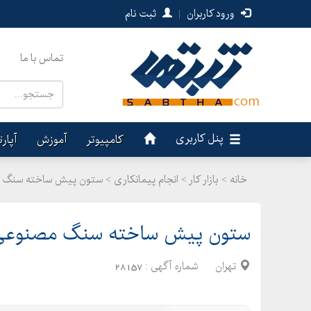
ورود کاربران
|
ثبت نام
تماس با ما
پنل کاربری
کامپیوتر
آموزش
آپار
خانه >
بازار کار
>
انجام پیمانکاری > ستون پیش ساخته سنگ م
ستون پیش ساخته سنگ مصنوعی د
تهران
شماره آگهی :
28157