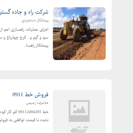
شرکت راه و جاده گستر
پیمانکار دستجردی
اجرای عملیات راهسازی اعم از
پیمانکار راهسا...
فروش خط 0911
غلامرضا رحیمی
خط 09112494285
نشده با قیمت توافقی به فروش