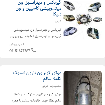
گیربکس و دیفرانسیل ون
میتسوبیشی کاسپین و ون
دلیکا
شرفی
گیربکس و دیفرانسیل ون میتسوبیشی
گیربکس و دیفرانسیل استوک اروپایی ون
دلیکا گیربکس ون نارون ارسال به کل
1 روز پیش
کشور
09151677787
موتور کولر ون نارون استوک
کاملا سالم
محمودرضا شرفی
موتور کولر کن نارون استوک ولی کاملا
سالم لطفا جهت اطلاعات بیشتر با همراه