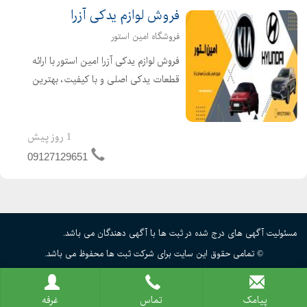
فروش لوازم یدکی آزرا
فروشگاه امین استور
فروش لوازم یدکی آزرا امین استور با ارائه
قطعات یدکی اصلی و با کیفیت، بهترین
خدمات را به شما ارائه میدهد.اگر به دنبال
صرفه جویی در هزینه ها و خرید لوازم
یدکی اصل و با کیفیت هستید، مرکز
1 روز پیش
فروش تخصصی ...
09127129651
مسئولیت آگهی های درج شده در ثبت ها با آگهی دهندگان می باشد.
© تمامی حقوق این سایت برای شرکت ثبت ها محفوظ می باشد.
پیامک
تماس
غرفه