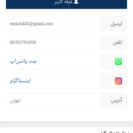
غرفه کاربر
ایمیل
mniari445@gmail.com
تلفن
09355791858
چت واتس‌اَپ
اینستاگرام
آدرس
تهران