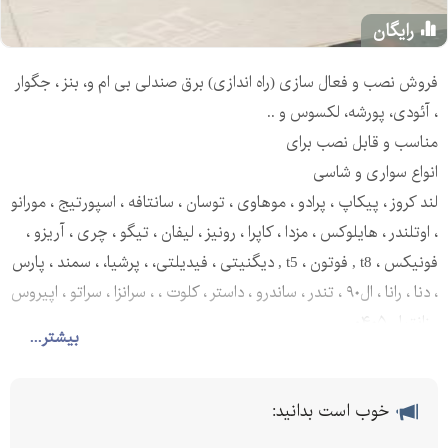
رایگان
فروش نصب و فعال سازی (راه اندازی) برق صندلی بی ام و، بنز ، جگوار
، آئودی، پورشه، لکسوس و ..
مناسب و قابل نصب برای
انواع سواری و شاسی
لند کروز ، پیکاپ ، پرادو ، موهاوی ، توسان ، سانتافه ، اسپورتیج ، مورانو
، اوتلندر ، هایلوکس ، مزدا ، کاپرا ، رونیز ، لیفان ، تیگو ، چری ، آریزو ،
فونیکس ، t8 , فوتون ، t5 , دیگنیتی ، فیدیلتی، ، پرشیا، ، سمند ، پارس
، دنا ، رانا ، ال۹۰ ، تندر ، ساندرو ، داستر ، کلوت ، ، سرانزا ، سراتو ، اپیروس
، زانتیا ، ۴۰۵و...
بیشتر...
خوب است بدانید: