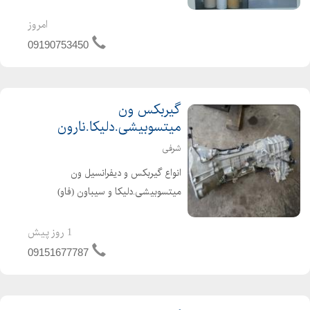
خام . کاغذ چين شده (بهان فيلتر را سرچ
کنيد) کاغذ فيلتر هوا و روغن خودروهاي
امروز
سبک و سنگين در اوزان و عرضهاي
09190753450
مختلف . 110...
گیربکس ون
میتسوبیشی.دلیکا.نارون
شرفی
انواع گیربکس و دیفرانسیل ون
میتسوبیشی.دلیکا و سیباون (فاو)
#گیربکس_ون_میتسوبیشی
#گریبکس_ون_دلیکا
1 روز پیش
#گریبکس_ون_نارون
09151677787
#گریبکس_استوک_اروپایی_ون #ون
یدک ارسال به تمام نقاط کشور