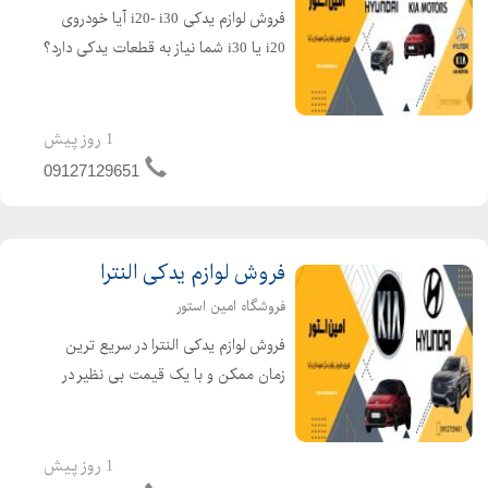
فروش لوازم یدکی i20- i30 آیا خودروی
i20 یا i30 شما نیاز به قطعات یدکی دارد؟
امین استور با ارائه مجموعهای کامل از
لوازم یدکی اصلی و با کیفیت برای
هیوندای i20 و i30، بهترین خدمات را به
1 روز پیش
شما ارائه می...
09127129651
فروش لوازم یدکی النترا
فروشگاه امین استور
فروش لوازم یدکی النترا در سریع ترین
زمان ممکن و با یک قیمت بی نظیر در
بازار قطعات یدکی خودروی هیوندای
الانترا را سفارش دهید. امین استور با ارائه
قطعات یدکی اصلی و با کیفیت، بهترین
1 روز پیش