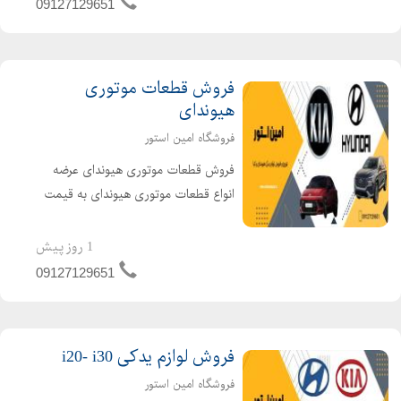
شماست. از لوازم ...
09127129651
فروش قطعات موتوری
هیوندای
فروشگاه امین استور
فروش قطعات موتوری هیوندای عرضه
انواع قطعات موتوری هیوندای به قیمت
کارخانه در مرکز فروش امین استور. آیا به
دنبال قطعات موتوری اصلی و با کیفیت
1 روز پیش
برای خودروی هیوندای خود هستید؟ امین
09127129651
استور با ارائه گستر...
فروش لوازم یدکی i20- i30
فروشگاه امین استور