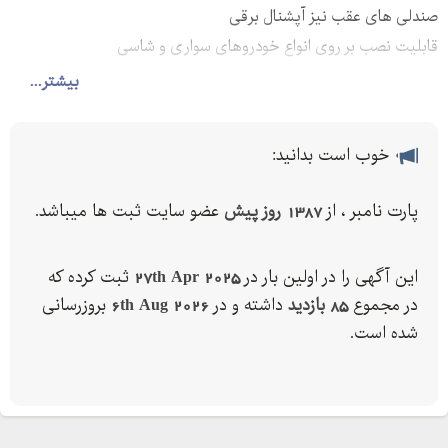
صندلی های عقب نیز آپشنال برقی
قابلیت نصب بر روی انواع خودروهای سواری و شاسی
بی ام و، بنز ، جگوار ، آئودی، پورشه، لکسوس و ..
بیشتر...
لند کروز ، پیکاپ ، پرادو ، موهاوی ، توسان ، سانتافه ، اسپورتیج ، مورانو
، اوتلندر ، هایلوکس ، مزدا ، کاپرا ، رونیز ، لیفان ، تیگو ، چری ، آریزو ،
خوب است بدانید:
فونیکس ، t , فوتون ، t , دیگنیتی ، فیدیلتی، ، پرشیا، ، سمند ، پارس ،
دنا ، رانا ، ال ، تندر ، ساندرو ، داستر ، کلوت ، سرانزا ، سراتو ، اپیروس ،
پارت نامبر ، از
1387 روز پیش
عضو سایت ثبت ها میباشد.
زانتیا ، و...
این آگهی را در اولین بار در
27th Apr 2025
ثبت کرده که
در مجموع
85 بازدید
داشته و در
6th Aug 2026
بروزرسانی
شده است.