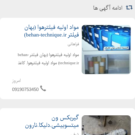
ادامه آگهی ها
مواد اوليه فيلترهوا (بهان
فیلتر behan-technique.ir)
فراهانی
مواد اوليه فيلترهوا (بهان فیلتر behan-
technique.ir) مواد اوليه فيلترهوا. کاغذ
خام . کاغذ چين شده (بهان فيلتر را سرچ
کنيد) کاغذ فيلتر هوا و روغن خودروهاي
امروز
سبک و سنگين در اوزان و عرضهاي
09190753450
مختلف . 110...
گیربکس ون
میتسوبیشی.دلیکا.نارون
شرفی