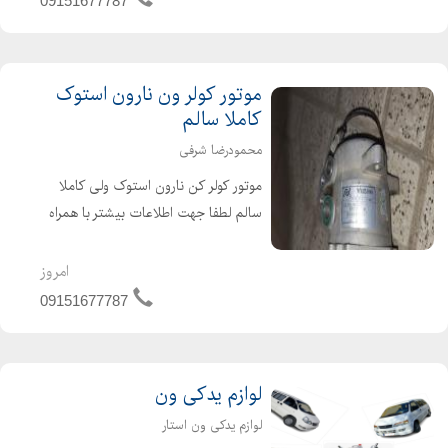
09151677787
موتور کولر ون نارون استوک
کاملا سالم
محمودرضا شرفی
موتور کولر کن نارون استوک ولی کاملا
سالم لطفا جهت اطلاعات بیشتر با همراه
تماس بگیرید
امروز
09151677787
لوازم یدکی ون
لوازم یدکی ون استار