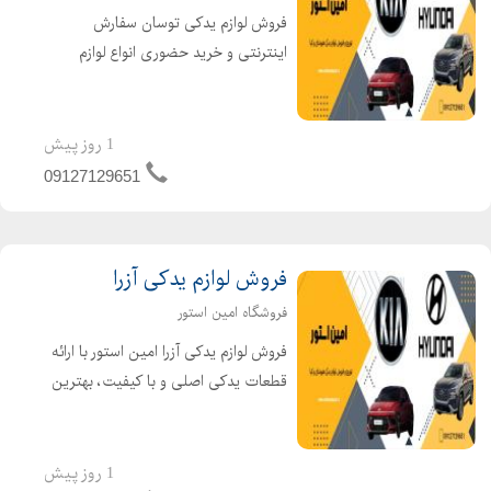
فروش لوازم یدکی توسان سفارش
اینترنتی و خرید حضوری انواع لوازم
یدکی توسان با قیمتهای رقابتی و
تضمین اصالت کالا در فروشگاه امین
استور. اگر به دنبال قطعات یدکی اصلی
1 روز پیش
برای هیوندای توسان خود هستید، فرص...
09127129651
فروش لوازم یدکی آزرا
فروشگاه امین استور
فروش لوازم یدکی آزرا امین استور با ارائه
قطعات یدکی اصلی و با کیفیت، بهترین
خدمات را به شما ارائه میدهد.اگر به دنبال
صرفه جویی در هزینه ها و خرید لوازم
یدکی اصل و با کیفیت هستید، مرکز
1 روز پیش