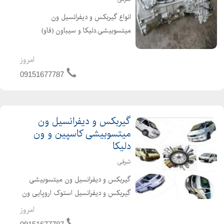
انواع گیربکس و دیفرانسیل ون
میتسوبیشی.دلیکا و سیباون (فاو)
#گیربکس_ون_میتسوبیشی
#گریبکس_ون_دلیکا
امروز
#گریبکس_ون_نارون
09151677787
#گریبکس_استوک_اروپایی_ون #ون
یدک ارسال به تمام نقاط کشور
گیربکس و دیفرانسیل ون
میتسوبیشی کاسپین و ون
دلیکا
شرفی
گیربکس و دیفرانسیل ون میتسوبیشی
گیربکس و دیفرانسیل استوک اروپایی ون
دلیکا گیربکس ون نارون ارسال به کل
امروز
کشور