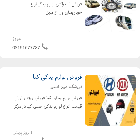
فروش اینترانتی لوازم یدکیانواع
خودروهای ون از قبیل
نارون.میتسوبیشی.دلیکا.میتسوبیشیL300.وانا
.فوتون. ون جوی لانگ. لوازم جلوبندی ون
نارون.لوازم یدکی L300 لوازم جلوبندی ون
امروز
دلیکا . لوازم ون میتسوبیش...
09151677787
فروش لوازم یدکی کیا
فروشگاه امین استور
فروش لوازم یدکی کیا فروش ویژه و ارزان
قیمت انواع لوازم یدکی اصلی کیا در مرکز
فروش امین استور. امین استور با ارائه
قطعات یدکی اصلی و با کیفیت برای
تمامی مدلهای کیا، بهترین همراه
1 روز پیش