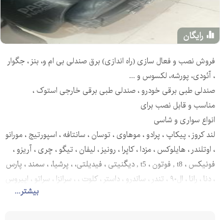
رایگان
فروش نصب و فعال سازی (راه اندازی) برق صندلی بی ام و، بنز ، جگوار
، آئودی، پورشه، لکسوس و ...
صندلی طبی برقی خودرو ، صندلی طبی برقی خارجی استوک ،
مناسب و قابل نصب برای
انواع سواری و شاسی
لند کروز ، پیکاپ ، پرادو ، موهاوی ، توسان ، سانتافه ، اسپورتیج ، مورانو
، اوتلندر ، هایلوکس ، مزدا ، کاپرا ، رونیز ، لیفان ، تیگو ، چری ، آریزو ،
فونیکس ، t8 , فوتون ، t5 , دیگنیتی ، فیدیلتی، ، پرشیا، ، سمند ، پارس
، دنا ، رانا ، ال۹۰ ، تندر ، ساندرو ، داستر ، کلوت ، ، سرانزا ، سراتو ، اپیروس
بیشتر...
، زانتیا ، ۴۰۵و...
فروشگاه‌پارت‌نامبر دارای نماد اعتماد الکترونیک