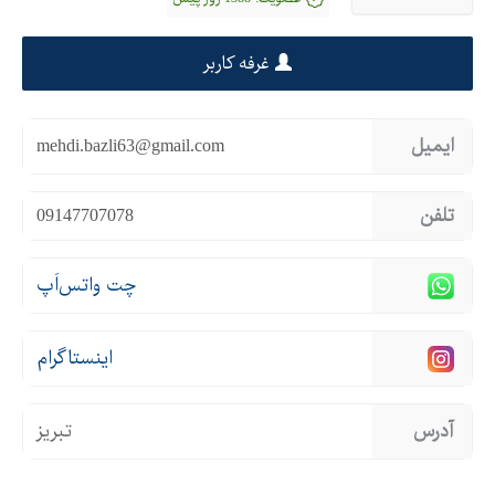
غرفه کاربر
ایمیل
mehdi.bazli63@gmail.com
تلفن
09147707078
چت واتس‌اَپ
اینستاگرام
آدرس
تبریز