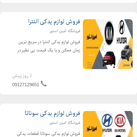
فروش لوازم یدکی النترا
فروشگاه امین استور
فروش لوازم یدکی النترا در سریع ترین
زمان ممکن و با یک قیمت بی نظیر در
بازار قطعات یدکی خودروی هیوندای
الانترا را سفارش دهید. امین استور با ارائه
قطعات یدکی اصلی و با کیفیت، بهترین
2 روز پیش
خدمات را به شم...
09127129651
فروش لوازم یدکی سوناتا
فروشگاه امین استور
فروش لوازم یدکی سوناتا قطعات یدکی