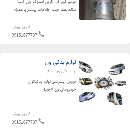
موتور کولر کن نارون استوک ولی کاملا
سالم لطفا جهت اطلاعات بیشتر با همراه
تماس بگیرید
2 روز پیش
09151677787
لوازم یدکی ون
لوازم یدکی ون استار
فروش اینترانتی لوازم یدکیانواع
خودروهای ون از قبیل
نارون.میتسوبیشی.دلیکا.میتسوبیشیL300.وانا
.فوتون. ون جوی لانگ. لوازم جلوبندی ون
نارون.لوازم یدکی L300 لوازم جلوبندی ون
2 روز پیش
دلیکا . لوازم ون میتسوبیش...
09151677787