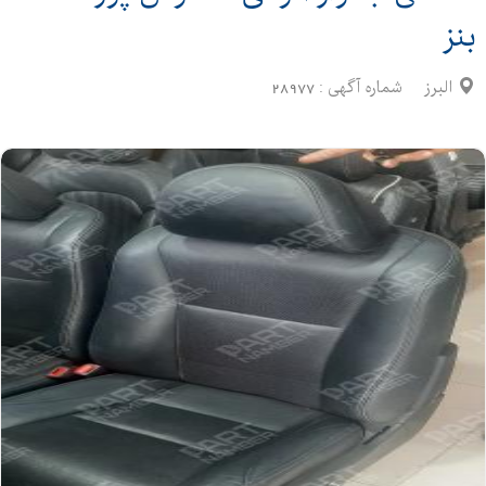
بنز
البرز
شماره آگهی :
28977