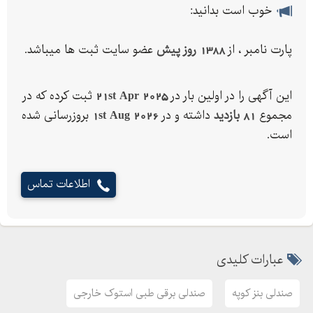
part-number.ir
خوب است بدانید:
در خدمت تمامی ایرانیان عزیز
پارت نامبر ، از
1388 روز پیش
عضو سایت ثبت ها میباشد.
این آگهی را در اولین بار در
21st Apr 2025
ثبت کرده که در
مجموع
81 بازدید
داشته و در
1st Aug 2026
بروزرسانی شده
است.
اطلاعات تماس
عبارات کلیدی
صندلی بنز کوپه
صندلی برقی طبی استوک خارجی