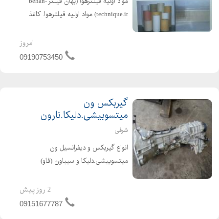
مواد اوليه فيلترهوا (بهان فیلتر behan-
technique.ir) مواد اوليه فيلترهوا. کاغذ
خام . کاغذ چين شده (بهان فيلتر را سرچ
کنيد) کاغذ فيلتر هوا و روغن خودروهاي
امروز
سبک و سنگين در اوزان و عرضهاي
09190753450
مختلف . 110...
گیربکس ون
میتسوبیشی.دلیکا.نارون
شرفی
انواع گیربکس و دیفرانسیل ون
میتسوبیشی.دلیکا و سیباون (فاو)
#گیربکس_ون_میتسوبیشی
#گریبکس_ون_دلیکا
2 روز پیش
#گریبکس_ون_نارون
09151677787
#گریبکس_استوک_اروپایی_ون #ون