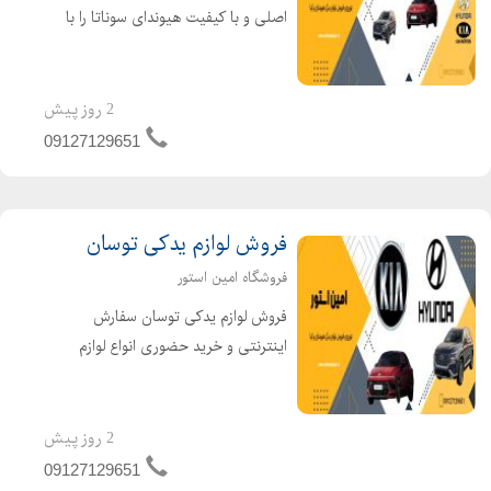
اصلی و با کیفیت هیوندای سوناتا را با
یک قیمت بی نظیر از فروشگاه ما
خریداری کنید. امین استور بهترین مقصد
شماست برای خرید لوازم موتوری،
2 روز پیش
سیستم تعلیق و لوازم جانبی، ا...
09127129651
فروش لوازم یدکی توسان
فروشگاه امین استور
فروش لوازم یدکی توسان سفارش
اینترنتی و خرید حضوری انواع لوازم
یدکی توسان با قیمتهای رقابتی و
تضمین اصالت کالا در فروشگاه امین
استور. اگر به دنبال قطعات یدکی اصلی
2 روز پیش
برای هیوندای توسان خود هستید، فرص...
09127129651