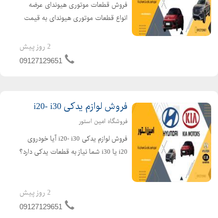
فروش قطعات موتوری هیوندای عرضه
انواع قطعات موتوری هیوندای به قیمت
کارخانه در مرکز فروش امین استور. آیا به
دنبال قطعات موتوری اصلی و با کیفیت
2 روز پیش
برای خودروی هیوندای خود هستید؟ امین
09127129651
استور با ارائه گستر...
فروش لوازم یدکی i20- i30
فروشگاه امین استور
فروش لوازم یدکی i20- i30 آیا خودروی
i20 یا i30 شما نیاز به قطعات یدکی دارد؟
امین استور با ارائه مجموعهای کامل از
لوازم یدکی اصلی و با کیفیت برای
هیوندای i20 و i30، بهترین خدمات را به
2 روز پیش
شما ارائه می...
09127129651