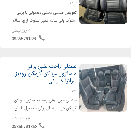
نیاری
تعویض صندلی دستی معمولی با برقی
استوک ولی سالم تمیز استوک اروپا سالم
در حد نو با انواع مدلهای متفاوت در
4 روز پیش
سایزهای متفاوت و رنگ های متفاوت
09355791858
جرم اورجینال کمپانی مناسب و قابل
نصب بر روی سمند ، جک...
صندلی راحت طبی برقی
ماساژور سردکن گرمکن رونیز
سرانزا خلبانی
نیاری
صندلی طبی برقی راحت ماساژور سردکن
گرمکن فول آپشنال برقی محصول آلمان
وارداتی ژاپن وارداتی قابل نصب دقیق
4 روز پیش
پیچب پیچ بر روی خودروهای سواری و
09355791858