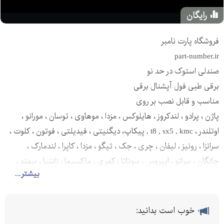
رایگان
فروشگاه پارت نامبر
part-number.ir
صندلی استوک در حد نو
برقی طبی فول آپشنال برقی
مناسب و قابل نصب بر روی
پاژن ، پرادو ، لندکروز ، هایلوکس ، مزدا ، موهاوی ، توسان ، مورانو ،
اوتلندر ، t8 , sx5 , kmc , پیکاپ، دیگنیتی ، فیدیلتی ، فوتون ، کلوت ،
سرانزا ، رونیز ، لیفان ، چری ، جک ، تیگو ، مزدا ، کاپرا ، لندمارک ،
چانگان ، سراتو ، اپیروس ، سوناتا ، کمری ، ماکسیما ، زانتیا ، سمند ،
بیشتر...
پرشیا ، پژو ، پراید ، اطلس ، آریسان ، بی ام و ، بنز ، جگوار ، آئودی ،
پورشه ، لکسوس ، موهاوی ، و ....
خوب است بدانید: