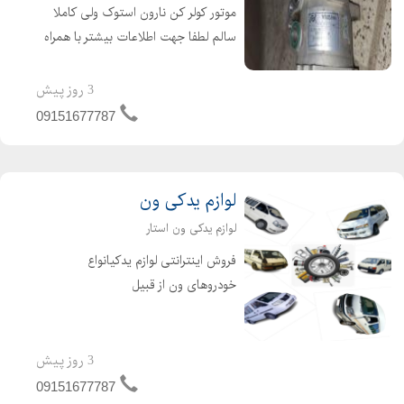
موتور کولر کن نارون استوک ولی کاملا
سالم لطفا جهت اطلاعات بیشتر با همراه
تماس بگیرید
3 روز پیش
09151677787
لوازم یدکی ون
لوازم یدکی ون استار
فروش اینترانتی لوازم یدکیانواع
خودروهای ون از قبیل
نارون.میتسوبیشی.دلیکا.میتسوبیشیL300.وانا
.فوتون. ون جوی لانگ. لوازم جلوبندی ون
نارون.لوازم یدکی L300 لوازم جلوبندی ون
3 روز پیش
دلیکا . لوازم ون میتسوبیش...
09151677787