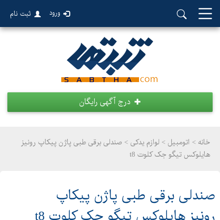
ورود
ثبت نام
درج آگهی رایگان
خانه >
اتومبیل
>
لوازم یدکی > صندلی برقی طبی پاژن پیکاپ رونیز
هایلوکس تیگو جک کلوت t8
صندلی برقی طبی پاژن پیکاپ
رونیز هایلوکس تیگو جک کلوت t8