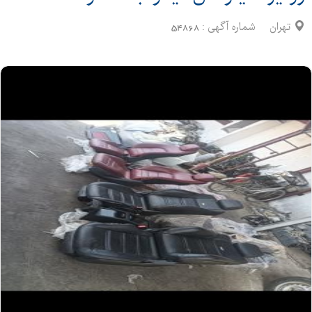
تهران
شماره آگهی :
54868