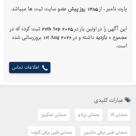
پارت نامبر ، از
1385 روز پیش
عضو سایت ثبت ها میباشد.
این آگهی را در اولین بار در
27th Sep 2025
ثبت کرده که در
مجموع
0 بازدید
داشته و در
1st Aug 2026
بروزرسانی شده
است.
اطلاعات تماس
عبارات کلیدی
صندلی t8
صندلی پرادو
صندلی لندکروز
صندلی طبی برقی ماشین
صندلی طبی برقی کلوت