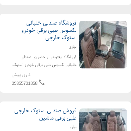
شاسی لندکروز ، هایلوکس ، مزدا، پرادو ،
موهاوی ، سان...
فروشگاه‌ صندلی خلبانی
لکسوس طبی برقی خودرو
استوک خارجی
نیاری
فروشگاه اینترنتی و حضوری صندلی
خلبانی لکسوس طبی برقی خودرو استوک
خارجی در حد نو مناسب و قابل نصب بر
4 روز پیش
روی انواع شاسی و سواری ایرانی و
09355791858
خارجی چینی کره ای و... هم راننده و هم
شاگرد فول برقی صندل...
فروش صندلی استوک خارجی
طبی برقی ماشین
نیاری