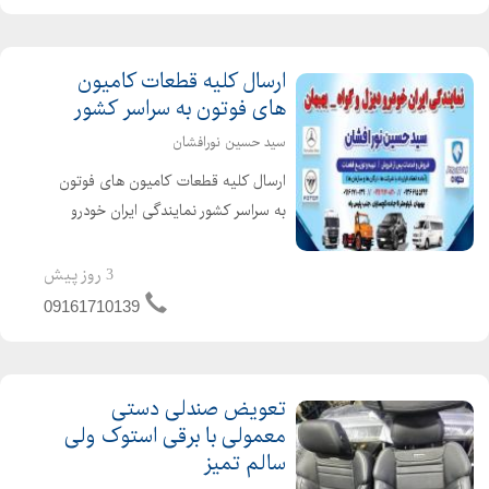
ارسال کلیه قطعات کامیون
های فوتون به سراسر کشور
سید حسین نورافشان
ارسال کلیه قطعات کامیون های فوتون
به سراسر کشور نمایندگی ایران خودرو
دیزل آدرس : خوزستان بهبهان جاده شیراز
جنب پلیس راه نمایندگی ایران خودرو
3 روز پیش
دیزل کد ۷۲۷ سید حسین نورافشان
09161710139
دسته بندی : خودرو و ک...
تعویض صندلی دستی
معمولی با برقی استوک ولی
سالم تمیز