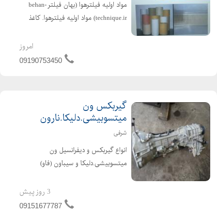
مواد اوليه فيلترهوا (بهان فیلتر behan-
technique.ir) مواد اوليه فيلترهوا. کاغذ
خام . کاغذ چين شده (بهان فيلتر را سرچ
کنيد) کاغذ فيلتر هوا و روغن خودروهاي
امروز
سبک و سنگين در اوزان و عرضهاي
09190753450
مختلف . 110...
گیربکس ون
میتسوبیشی.دلیکا.نارون
شرفی
انواع گیربکس و دیفرانسیل ون
میتسوبیشی.دلیکا و سیباون (فاو)
#گیربکس_ون_میتسوبیشی
#گریبکس_ون_دلیکا
3 روز پیش
#گریبکس_ون_نارون
09151677787
#گریبکس_استوک_اروپایی_ون #ون