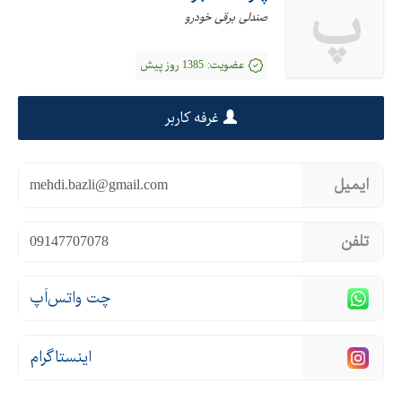
پ
صندلی برقی خودرو
عضویت:
1385 روز پیش
غرفه کاربر
ایمیل
mehdi.bazli@gmail.com
تلفن
09147707078
چت واتس‌اَپ
اینستاگرام