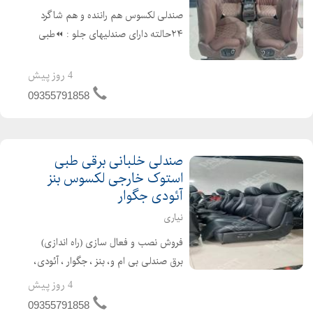
صندلی لکسوس هم راننده و هم شاگرد
۲۴حالته دارای صندلیهای جلو : ⏪طبی
⏪ایربگ دوبل سردکن گرمکن ⏪چرم
طبیعی ⏪سرصندلی برقی گودی کمر ۴
4 روز پیش
حالته ⏪تنظیم ارتفاع دو۲ محوره
09355791858
⏪تنظیم ری...
صندلی خلبانی برقی طبی
استوک خارجی لکسوس بنز
آئودی جگوار
نیاری
فروش نصب و فعال سازی (راه اندازی)
برق صندلی بی ام و، بنز ، جگوار ، آئودی،
پورشه، لکسوس و .. مناسب و قابل نصب
4 روز پیش
برای انواع سواری و شاسی لند کروز ،
09355791858