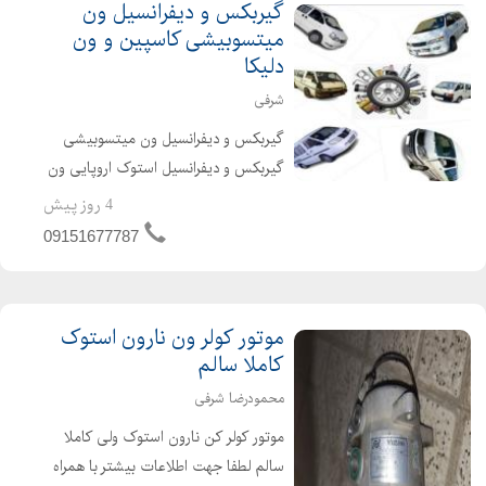
گیربکس و دیفرانسیل ون
میتسوبیشی کاسپین و ون
دلیکا
شرفی
گیربکس و دیفرانسیل ون میتسوبیشی
گیربکس و دیفرانسیل استوک اروپایی ون
دلیکا گیربکس ون نارون ارسال به کل
4 روز پیش
کشور
09151677787
موتور کولر ون نارون استوک
کاملا سالم
محمودرضا شرفی
موتور کولر کن نارون استوک ولی کاملا
سالم لطفا جهت اطلاعات بیشتر با همراه