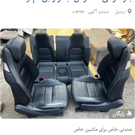
اردبیل
شماره آگهی :
69393
رایگان
صندلی خاص برای ماشین خاص