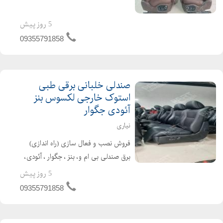
⏪ایربگ دوبل سردکن گرمکن ⏪چرم
طبیعی ⏪سرصندلی برقی گودی کمر ۴
5 روز پیش
حالته ⏪تنظیم ارتفاع دو۲ محوره
09355791858
⏪تنظیم ری...
صندلی خلبانی برقی طبی
استوک خارجی لکسوس بنز
آئودی جگوار
نیاری
فروش نصب و فعال سازی (راه اندازی)
برق صندلی بی ام و، بنز ، جگوار ، آئودی،
پورشه، لکسوس و .. مناسب و قابل نصب
5 روز پیش
برای انواع سواری و شاسی لند کروز ،
09355791858
پیکاپ ، پرادو ، موهاوی ، توسان ،
سانتافه ...