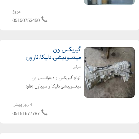
خام . کاغذ چين شده (بهان فيلتر را سرچ
کنيد) کاغذ فيلتر هوا و روغن خودروهاي
امروز
سبک و سنگين در اوزان و عرضهاي
09190753450
مختلف . 110...
گیربکس ون
میتسوبیشی.دلیکا.نارون
شرفی
انواع گیربکس و دیفرانسیل ون
میتسوبیشی.دلیکا و سیباون (فاو)
#گیربکس_ون_میتسوبیشی
#گریبکس_ون_دلیکا
4 روز پیش
#گریبکس_ون_نارون
09151677787
#گریبکس_استوک_اروپایی_ون #ون
یدک ارسال به تمام نقاط کشور