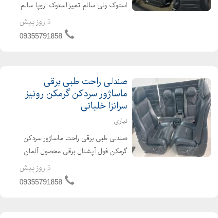
استوک ولی سالم تمیز استوک اروپا سالم
در حد نو با انواع مدلهای متفاوت در
5 روز پیش
سایزهای متفاوت و رنگ های متفاوت
09355791858
جرم اورجینال کمپانی مناسب و قابل
نصب بر روی سمند ، جک...
صندلی راحت طبی برقی
ماساژور سردکن گرمکن رونیز
سرانزا خلبانی
نیاری
صندلی طبی برقی راحت ماساژور سردکن
گرمکن فول آپشنال برقی محصول آلمان
وارداتی ژاپن وارداتی قابل نصب دقیق
5 روز پیش
پیچب پیچ بر روی خودروهای سواری و
09355791858
شاسی لندکروز ، هایلوکس ، مزدا، پرادو ،
موهاوی ، سان...