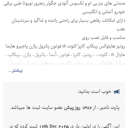
صندلی های بنز بی ام‌ و لکسوس آئودی جگوار رنجرور تویوتا طبی برقی
خودرو آلمانی و انگلیسی
دارای امکانات رفاهی بسیار برای راحتی راننده و شاگرد و سرنشینان
عقب
مناسب و قابل نصب روی
رونیز هایلوکس پیکاپ کاپرا کلوت t8 فوتون پاترول پاژن پاجیرو هایما
هاوال t8 ، کلوت ، ، رونیز ، کاپرا ، فوتون ،آسنا ، پاترول ، پاژن ، پیکاپ ،
سرانزا ، هایلوکس ، مزدا ، پرادو ، لکسوس ، موهاوی ، توسان ، اپتیما ،
بیشتر...
سراتو ، اپیروس ، سوناتا ، کمری ، ماکسیما ، زانتیا ، سمند ، پرشیا ، پژو ،
پراید ، پیکاپ ، اطلس ، ،آریسان ، ام وی ام ، ،جک ، لیفان ، چری ،
آریزو ، فونیکس ، تیگو ، sx5 , و ...
خوب است بدانید:
پارت نامبر ، از
1386 روز پیش
عضو سایت ثبت ها میباشد.
این آگهی را در اولین بار در
17th Dec 2025
ثبت کرده که در