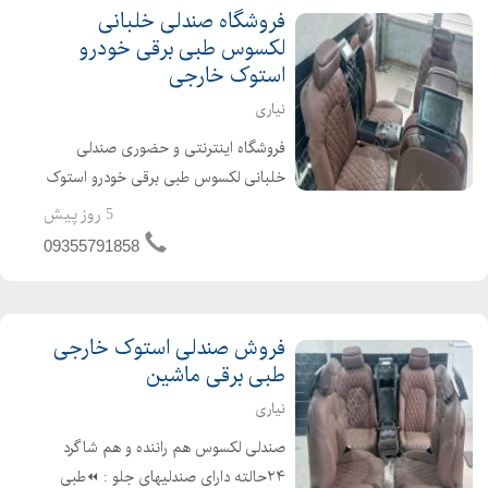
فروشگاه‌ صندلی خلبانی
لکسوس طبی برقی خودرو
استوک خارجی
نیاری
فروشگاه اینترنتی و حضوری صندلی
خلبانی لکسوس طبی برقی خودرو استوک
خارجی در حد نو مناسب و قابل نصب بر
5 روز پیش
روی انواع شاسی و سواری ایرانی و
09355791858
خارجی چینی کره ای و... هم راننده و هم
شاگرد فول برقی صندل...
فروش صندلی استوک خارجی
طبی برقی ماشین
نیاری
صندلی لکسوس هم راننده و هم شاگرد
۲۴حالته دارای صندلیهای جلو : ⏪طبی