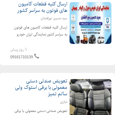
ارسال کلیه قطعات کامیون
های فوتون به سراسر کشور
سید حسین نورافشان
ارسال کلیه قطعات کامیون های فوتون
به سراسر کشور نمایندگی ایران خودرو
دیزل آدرس : خوزستان بهبهان جاده شیراز
جنب پلیس راه نمایندگی ایران خودرو
5 روز پیش
دیزل کد ۷۲۷ سید حسین نورافشان
09161710139
دسته بندی : خودرو و ک...
تعویض صندلی دستی
معمولی با برقی استوک ولی
سالم تمیز
نیاری
تعویض صندلی دستی معمولی با برقی