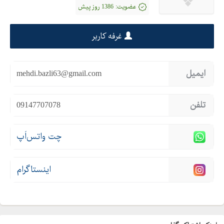
عضویت:
1386 روز پیش
غرفه کاربر
ایمیل
mehdi.bazli63@gmail.com
تلفن
09147707078
چت واتس‌اَپ
اینستاگرام