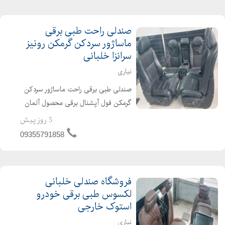
نصب بر روی سمند ، جک...
صندلی راحت طبی برقی
ماساژور سردکن گرمکن رونیز
سرانزا خلبانی
نیاری
صندلی طبی برقی راحت ماساژور سردکن
گرمکن فول آپشنال برقی محصول آلمان
وارداتی ژاپن وارداتی قابل نصب دقیق
5 روز پیش
پیچب پیچ بر روی خودروهای سواری و
09355791858
شاسی لندکروز ، هایلوکس ، مزدا، پرادو ،
موهاوی ، سان...
فروشگاه‌ صندلی خلبانی
لکسوس طبی برقی خودرو
استوک خارجی
نیاری