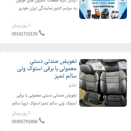
ارسال کلیه قطعات کامیون های فوتون
به سراسر کشور نمایندگی ایران خودرو
دیزل آدرس : خوزستان بهبهان جاده شیراز
جنب پلیس راه نمایندگی ایران خودرو
5 روز پیش
دیزل کد ۷۲۷ سید حسین نورافشان
09161710139
دسته بندی : خودرو و ک...
تعویض صندلی دستی
معمولی با برقی استوک ولی
سالم تمیز
نیاری
تعویض صندلی دستی معمولی با برقی
استوک ولی سالم تمیز استوک اروپا سالم
در حد نو با انواع مدلهای متفاوت در
5 روز پیش
سایزهای متفاوت و رنگ های متفاوت
09355791858
جرم اورجینال کمپانی مناسب و قابل