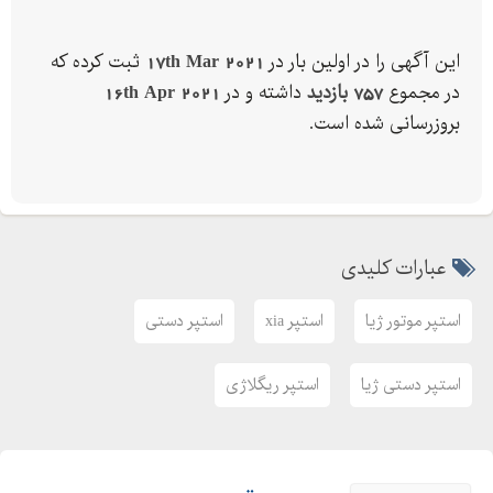
نیازی به تعویض هیچ یک از قطعات فوق نیست با نسب این استپر
این آگهی را در اولین بار در
17th Mar 2021
ثبت کرده که
مشکل نوسان دور موتور قطعا رفع میشود
در مجموع
757 بازدید
داشته و در
16th Apr 2021
جهت فیلم آموزشی و خرید به شماره ذیل آگهی در واتساپ پیام دهید
بروزرسانی شده است.
شماره تماس و واتساپ
طباطبایی
ارزانترین لوازم یدکی خودرو
استپر xia
عبارات کلیدی
استپر پراید کجاست
استپر دستی
استپر موتور ژیا
استپر xia
استپر دستی
استپر دستی ژیا
استپر ریگلاژی
استپر دستی ژیا
استپر ریگلاژی
استپر ژیا
استپر ژیا برای
استپر ژیا برای