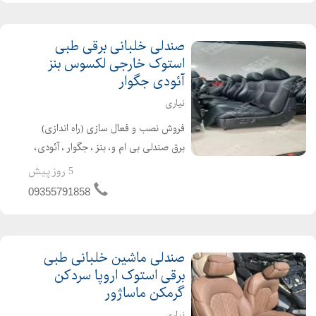
صندلی خلبانی برقی طبی
استوک خارجی لکسوس بنز
آئودی جگوار
نیاری
فروش نصب و فعال سازی (راه اندازی)
برق صندلی بی ام و، بنز ، جگوار ، آئودی،
پورشه، لکسوس و .. مناسب و قابل نصب
5 روز پیش
برای انواع سواری و شاسی لند کروز ،
09355791858
پیکاپ ، پرادو ، موهاوی ، توسان ،
سانتافه ...
صندلی ماشین خلبانی طبی
برقی استوک اروپا سردکن
گرمکن ماساژور
نیاری