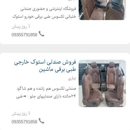
فروشگاه اینترنتی و حضوری صندلی
خلبانی لکسوس طبی برقی خودرو استوک
خارجی در حد نو مناسب و قابل نصب بر
5 روز پیش
روی انواع شاسی و سواری ایرانی و
09355791858
خارجی چینی کره ای و... هم راننده و هم
شاگرد فول برقی صندل...
فروش صندلی استوک خارجی
طبی برقی ماشین
نیاری
صندلی لکسوس هم راننده و هم شاگرد
۲۴حالته دارای صندلیهای جلو : ⏪طبی
⏪ایربگ دوبل سردکن گرمکن ⏪چرم
طبیعی ⏪سرصندلی برقی گودی کمر ۴
5 روز پیش
حالته ⏪تنظیم ارتفاع دو۲ محوره
09355791858
⏪تنظیم ری...