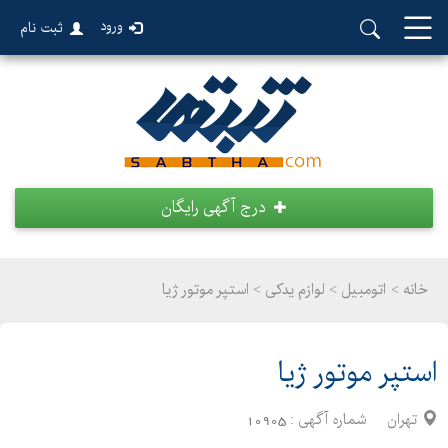
ورود
ثبت نام
درج آگهی رایگان
خانه >
اتومبیل
>
لوازم یدکی > استپر موتور ژیا
استپر موتور ژیا
تهران
شماره آگهی :
10905