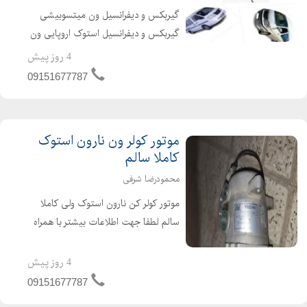
گیربکس و دیفرانسیل ون میتسوبیشی
لوازم یدکی تهران
گیربکس و دیفرانسیل استوک اروپایی ون
متریال بلبرینگ
دلیکا گیربکس ون نارون ارسال به کل
4 روز پیش
مشخصات استپر ژیا
کشور
معایب استپر دستی
09151677787
معایب استپر مکانیکی
نحوه نصب استپر ژیا
موتور کولر ون نارون استوک
نصب استپر ژیا
کاملا سالم
نظرات در مورد استپر ژیا
محمودرضا شرفی
نظرات درباره استپر ژیا
موتور کولر کن نارون استوک ولی کاملا
، کد تایید عضویت سایت کلوب :
سالم لطفا جهت اطلاعات بیشتر با همراه
تماس بگیرید
4 روز پیش
09151677787