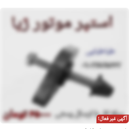
آگهی غیر فعال!