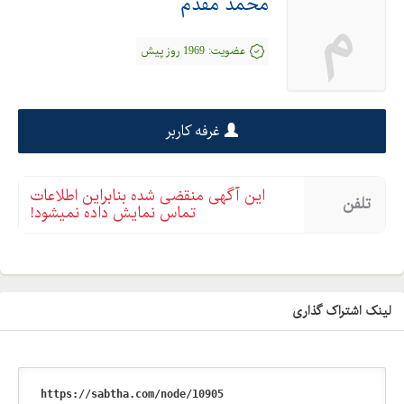
محمد مقدم
م
استپر ژیا برای تیبا
استپر ژیا نظرات
عضویت:
1969 روز پیش
استپر مکانیکی پارس
استپر مکانیکی ژیا چیست
استپر موتور اصلی پژو
غرفه کاربر
استپر موتور ریگلاژی
استپر موتور ژیا پراید
این آگهی منقضی شده بنابراین اطلاعات
تلفن
ایزی استپر ژیا برای پراید
تماس نمایش داده نمیشود!
ایزی استپر ژيا
آلیاژ فولاد بلبرینگ
بورس لوازم یدکی خودرو
لینک اشتراک گذاری
بهترین استپر برای پژو
بهترین مارک استپر پراید
پخش لوازم یدکی خودرو
تعمیر استپر پراید