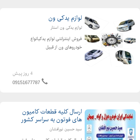
لوازم یدکی ون
لوازم یدکی ون استار
فروش اینترانتی لوازم یدکیانواع
خودروهای ون از قبیل
نارون.میتسوبیشی.دلیکا.میتسوبیشیL300.وانا
.فوتون. ون جوی لانگ. لوازم جلوبندی ون
نارون.لوازم یدکی L300 لوازم جلوبندی ون
4 روز پیش
دلیکا . لوازم ون میتسوبیش...
09151677787
ارسال کلیه قطعات کامیون
های فوتون به سراسر کشور
سید حسین نورافشان