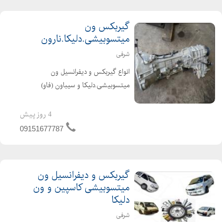
قیمت استپر پراید
گیربکس ون
قیمت استپر پراید دینا پارت
میتسوبیشی.دلیکا.نارون
قیمت استپر پراید زیمنس
شرفی
قیمت استپر پراید شرکتی
قیمت استپر پژو
انواع گیربکس و دیفرانسیل ون
قیمت استپر پژو پارس ایساکو
میتسوبیشی.دلیکا و سیباون (فاو)
#گیربکس_ون_میتسوبیشی
قیمت استپر موتور پژو دینا پارت
#گریبکس_ون_دلیکا
4 روز پیش
قیمت روز لوازم یدکی خودرو
#گریبکس_ون_نارون
قیمت فولاد بلبرینگ
09151677787
#گریبکس_استوک_اروپایی_ون #ون
قیمت لوازم یدکی خودرو
یدک ارسال به تمام نقاط کشور
کانال تلگرام فروشندگان لوازم یدکی خودرو
گیربکس و دیفرانسیل ون
کانال لوازم یدکی سایپا
میتسوبیشی کاسپین و ون
لوازم بدنه پراید
دلیکا
لوازم یدکی ایران خودرو
شرفی
لوازم یدکی پراید