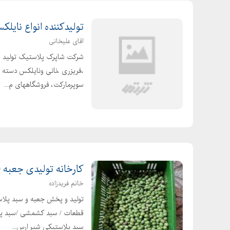
تولیدکننده انواع نایلک
اقای علیخانی
شرکت شاپرک پلاستیک تولید و ت
،فریزری ،نانی ونایلکس دسته د
سوپرمارکت، فروشگاههای م...
کارخانه تولیدی جعبه 20 کیلویی ماهی و میگو و زیتون
خانم فریدزاده
قطعات / سبد کشمشی /سبد پلا
سبد پلاستیکی شیر ارس...