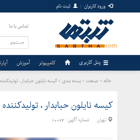
ورود کاربران
|
ثبت نام
تماس با ما
پنل کاربری
کامپیوتر
آموزش
آپار
خانه >
صنعت
>
بسته بندی > کیسه نایلون حبابدار ، تولیدکننده 
کیسه نایلون حبابدار ، تولیدکننده ن
تهران
شماره آگهی :
10072