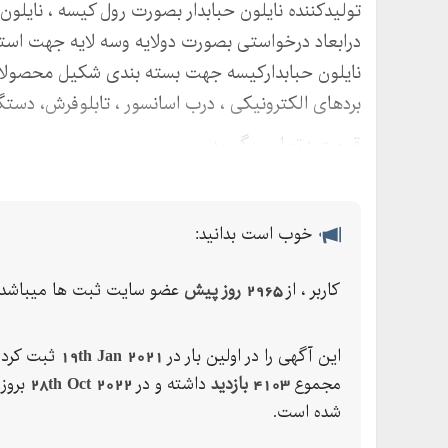
تولیدکننده نایلون حبابدار بصورت رول کیسه ، نایلو
درابعاد درخواستی بصورت دولایه وسه لایه جهت است
نایلون حبابدارکیسه جهت بسته بندی شکیل محصولا
بردهای الکترونیکی ، درب اسانسور ، تابلوفرش، دست
قیمت : تماس بگیرید
خوب است بدانید:
کاربر ، از
2965 روز پیش
عضو سایت ثبت ها میباشد.
این آگهی را در اولین بار در
19th Jan 2021
ثبت کرده
مجموع
4103 بازدید
داشته و در
28th Oct 2022
بروز
شده است.