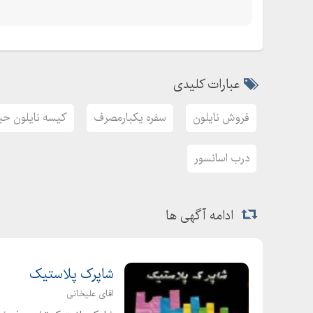
عبارات کلیدی
فروش نایلون
سفره یکبارمصرف
کیسه نایلون حبا
درب اسانسور
ادامه آگهی ها
شاپرک پلاستیک
اقای علیخانی