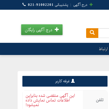
درج آگهی
|
پشتیبانی
021-91002201
درج آگهی رایگان
.
ارتباط
غرفه کاربر
این آگهی منقضی شده بنابراین
تلفن
اطلاعات تماس نمایش داده
نمیشود!