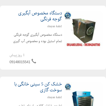
دستگاه مخصوص آبگیری
گوجه فرنگی
shayan kala1
دستگاه مخصوص آبگیری گوجه فرنگی
تمام استیل بوده و مخصوص آب گیری
گوجه با قدرت موتور 3 اسب اتومات .
توانایی جدا سازی تفاله و تخم گوجه از
1 روز پیش
آب گوجه که در صورت نیاز کشاورزان
09148015541
محترم تخمه جدا شده تفاله گو...
خشک کن 5 سینی خانگی با
سوخت گازی
shayan kala1
تولیدی شایان کالا در راستای تولید