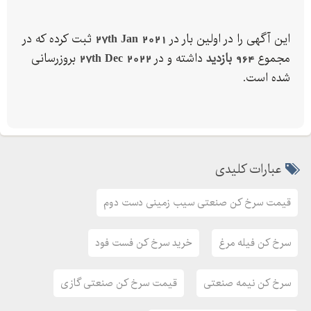
ابعاد استاندارد دستگاه : طول . عرض ارتفاع .
آدرس دفتر فروش : ارومیه خ عطایی روبروی بانک ملی ساختمان سبز
این آگهی را در اولین بار در
27th Jan 2021
ثبت کرده که در
الماس طبقه سوم
مجموع
964 بازدید
داشته و در
27th Dec 2022
بروزرسانی
برای اطلاعات بیشتر و ثبت سفارش با شماره های زیر تماس بگیرید :
شده است.
وبسایت : dgsanaat
آدرس تلگرام : dgsanaat
عبارات کلیدی
اینستاگرام : dgsanaat
ارسال دستگاه به سراسر کشور در اسرع وقت.
قیمت سرخ کن صنعتی سیب زمینی دست دوم
سرخ کن فیله مرغ
خرید سرخ کن فست فود
سرخ کن نیمه صنعتی
قیمت سرخ کن صنعتی گازی