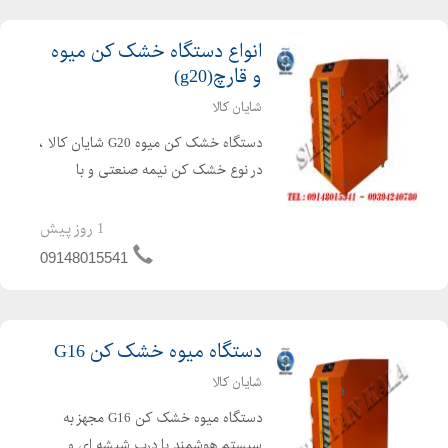
انواع دستگاه خشک کن میوه
و قارچ(g20)
شایان کالا
دستگاه خشک کن میوه G20 شایان کالا ،
در نوع خشک کن نیمه صنعتی و با
ظرفیت کم جهت استفاده در محیط های
کوچک طراحی شده است . دستگاه میوه
1 روز پیش
خشک کن G20 مجهز به سیستم هوشمند
09148015541
با درب شیشه ای و سوخت گازی توانا...
دستگاه میوه خشک کن G16
شایان کالا
دستگاه میوه خشک کن G16 مجهز به
سیستم هوشمند با درب شیشه ای و