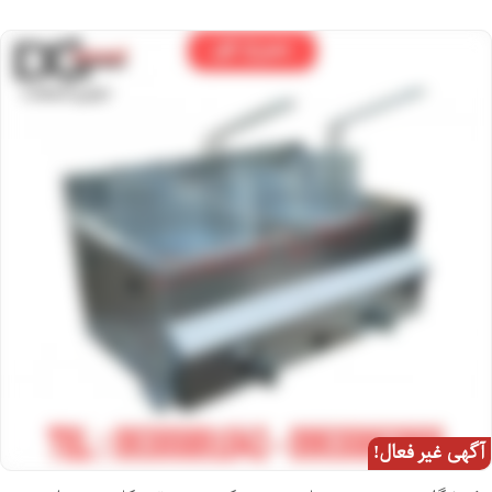
آگهی غیر فعال!