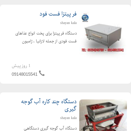
فر پیتزا فست فود
shayan kala
دستگاه فر پیتزا برای پخت انواع غذاهای
فست فودی از جمله لازانیا ، ژامبون
تنوری ، سیب زمینی تنوری و غیره مورد
استفاده قرار می گیرد. دستگاه فر پیتزا در
انواع مختلف صندوقی ، ریلی ، آجری ،
1 روز پیش
سنگی ، تنوری...
09148015541
دستگاه چند کاره آب گوجه
گیری
shayan kala
دستگاه آب گوجه گیری دستگاهی