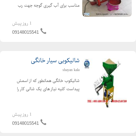
مناسب برای آب گیری گوجه جهت رب
گوجه ، آب لیمو ، آب انگور ، آب غوره ،
آب آلوزرد برای لواشک و آب انار دانه شده
1 روز پیش
و آب سیب با ظرفیت 500 تا 700 کیلو در
09148015541
ساعت و مخزن وبدنه تم...
شالیکوبی سیار خانگی
shayan kala
شالیکوب خانگی همانطور که از اسمش
پیداست کلیه نیاز های یک شالی کار را
براورده می نماید. دستگاه شالی کوب برنج
با استفاده از برق مصرفی تکفاز و یا سه
فاز انواع شلتوک های مناطق مختلف آب
1 روز پیش
و هوایی را با ...
09148015541