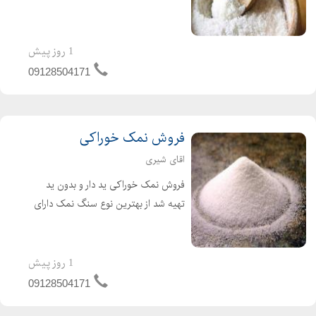
کیلویی و 25کیلویی بصورت عمده و
جزئی مستقیم از کارخانه وبدون واسطه
1 روز پیش
09128504171
فروش نمک خوراکی
اقای شیری
فروش نمک خوراکی ید دار و بدون ید
تهیه شد از بهترین نوع سنگ نمک دارای
خلوص بالای 99درصد
1 روز پیش
09128504171