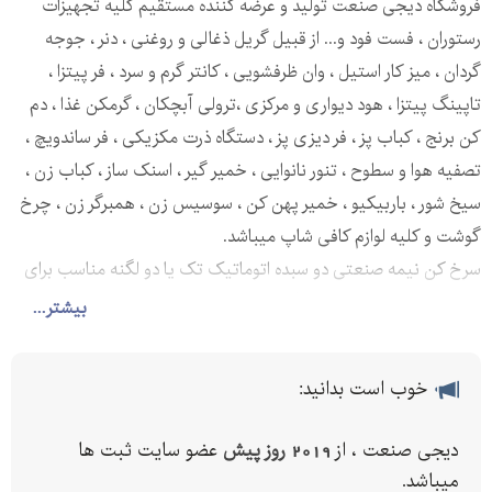
فروشگاه دیجی صنعت تولید و عرضه کننده مستقیم کلیه تجهیزات
رستوران ، فست فود و... از قبیل گریل ذغالی و روغنی ، دنر ، جوجه
گردان ، میز کار استیل ، وان ظرفشویی ، کانتر گرم و سرد ، فر پیتزا ،
تاپینگ پیتزا ، هود دیواری و مرکزی ،ترولی آبچکان ، گرمکن غذا ، دم
کن برنج ، کباب پز ، فر دیزی پز ، دستگاه ذرت مکزیکی ، فر ساندویچ ،
تصفیه هوا و سطوح ، تنور نانوایی ، خمیر گیر ، اسنک ساز ، کباب زن ،
سیخ شور ، باربیکیو ، خمیر پهن کن ، سوسیس زن ، همبرگر زن ، چرخ
گوشت و کلیه لوازم کافی شاپ میباشد.
سرخ کن نیمه صنعتی دو سبده اتوماتیک تک یا دو لگنه مناسب برای
پخت سیب زمینی ، هات داگ ، فیله مرغ ، و قارچ به صورت سوخاری
بیشتر...
در ابعاد مختلف به دلخواه مشتری میباشد
ویژگی ها:
خوب است بدانید:
جنس بدنه استیل ضد زنگ یک میل
دارای شمعک
دیجی صنعت ، از
2019 روز پیش
عضو سایت ثبت ها
عدد سبد مفتولی
میباشد.