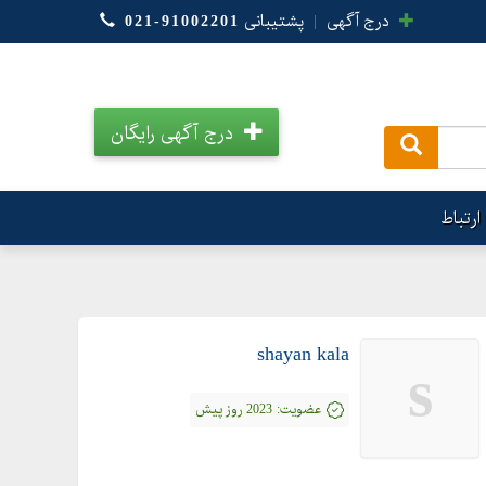
درج آگهی
|
پشتیبانی
021-91002201
درج آگهی رایگان
.
ارتباط
shayan kala
s
عضویت:
2023 روز پیش