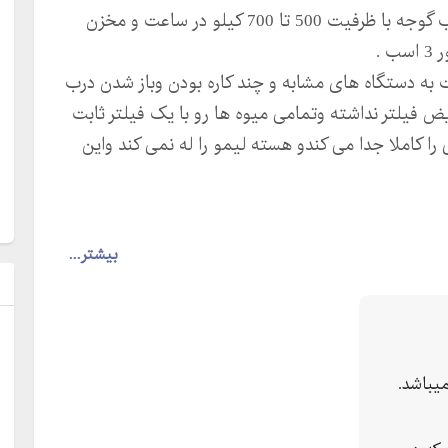
لواشک و آب انار دانه شده و آب گوجه گیری جهت رب گوجه با ظرفیت 500 تا 700 کیلو در ساعت و مخزن
 .
به دستگاه های مشابه و چند کاره بودن وباز شدن درب
فیلتر نداشته وتمامی میوه ها رو با یک فیلتر ثابت
 کاملا جدا می کندو هسته لیمو را له نمی کند واین
بیشتر...
است کننده
ل
ته می شود ، برای خرید محصول واطلاعات بیشتر لطفا با
یباشد.