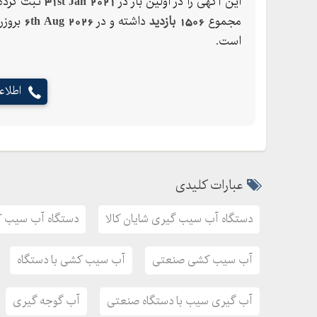
این آگهی را در اولین بار در
31st Jan 2021
ثبت کرده 
آدرس تلگرام : telegram.me/shayankala
مجموع
1506 بازدید
داشته و در
6th Aug 2026
بروزر
اینستاگرام : www.instagram.com/shayan.kala
است.
وبلاک :http://shayankala.persianblog.ir
http://shayankala.mihanblog.com
مدیر عامل : حسین پور
اطلا
آدرس کارخانه : تهران، کرج ، گلستان
آدرس دفتر:
سوم
عبارات کلیدی
دستگاه آب سیب گیری شایان کالا
دستگاه آب سیب 
آب سیب کشی صنعتی
آب سیب کشی با دستگاه
آب گیری سیب با دستگاه صنعتی
آب گوجه گیری