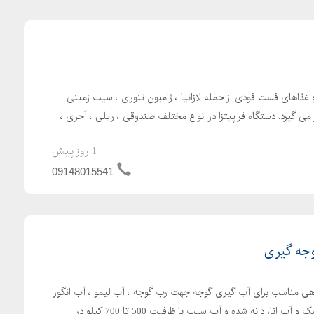
ع غذاهای فست فودی از جمله لازانیا ، ژامبون تنوری ، سیب زمینی
ر می گیرد. دستگاه فر پیتزا در انواع مختلف صندوقی ، ریلی ، آجری ،
1 روز پیش
09148015541
وجه گیری
ی مناسب برای آب گیری گوجه جهت رب گوجه ، آب لیمو ، آب انگور
، آب غوره ، آب آلوزرد برای لواشک و آب انار دانه شده و آب سیب با ظرفیت 500 تا 700 کیلو در