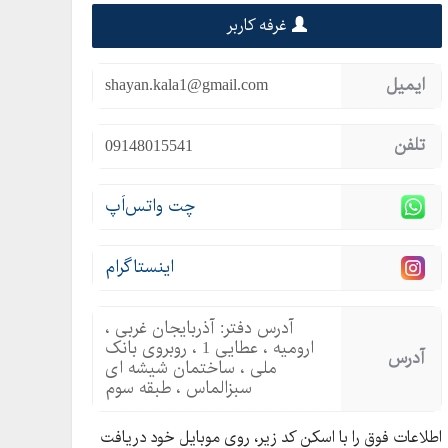
غرفه کاربر
ایمیل
shayan.kala1@gmail.com
تلفن
09148015541
چت واتس‌اَپ
اینستاگرام
آدرس دفتر: آذربایجان غربی ،
ارومیه ، عطایی 1 ، روبروی بانک
آدرس
ملی ، ساختمان شیشه ای
سبزالماس ، طبقه سوم
اطلاعات فوق را با اسکن کد زیر، روی موبایل خود دریافت