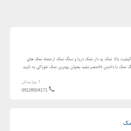
یفیت بالا. نمک ید دار ،نمک دریا و سنگ نمک از جمله نمک های
خوراکی و پر طرفدار هستند. سنگ نمک با داشتن 84عنصر مفید بعنوان بهترین نمک خوراکی به تایید
1 روز پیش
09128504171
مک