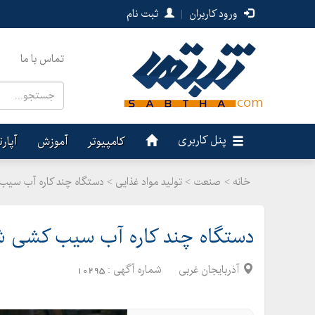
ورود کاربران
|
ثبت نام
تماس با ما
پنل کاربری
کامپیوتر
آموزش
آپار
خانه >
صنعت
>
تولید مواد غذایی > دستگاه چند کاره آب سیب
دستگاه چند کاره آب سیب کشی شای
آذربایجان غربی
شماره آگهی :
10295