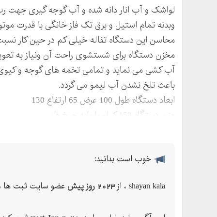
وبدنه تمام استیل و برق تک فاز خانگی با قدرت موتور 3 اسب
محاسن این دستگاه تفاله خیلی کم در حین کار نسبت 
مخزن دستگاه برای شستشوی راحت آن ونیاز به تعویض 
آب کشی می نماید و تمامی تخمه های گوجه و کیوی را
باعث تلخ نشدن آب لیمو می گردد.
ابعاد دستگاه طول 100 عرض 65 ارتفاع 130
وزن دستگاه 150 کیلو با پایه چرخ دار
گارانتی یک سال با ارسال رایگان تا باربری شهر درخو
ارسال دستگاه در اسرع وقت به تمام نقاط کشور پذیرف
خوب است بدانید:
شماره های زیر تماس حاصل فرمایید:
09112984263 ---- 09148015541 ----- 09394240780 ---- 04432246031
shayan kala ، از
2023 روز پیش
عضو سایت ثبت ها م
تلفکس : 04432246031
وبسایت : http://shayan-kala.ir