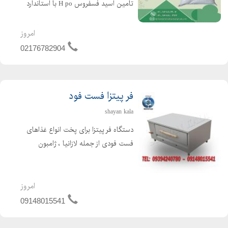
تامین اسید فسفروس H po با استاندارد
های بین المللی برای: کشاورزی :افزایش
رشد ریشه،مقاومت به خشکی/سرما و
امروز
کنترل آفات (مانند ، Mildium Fusarium)
02176782904
صنعت :...
فر پیتزا فست فود
shayan kala
دستگاه فر پیتزا برای پخت انواع غذاهای
فست فودی از جمله لازانیا ، ژامبون
تنوری ، سیب زمینی تنوری و غیره مورد
استفاده قرار می گیرد. دستگاه فر پیتزا در
انواع مختلف صندوقی ، ریلی ، آجری ،
امروز
سنگی ، تنوری...
09148015541