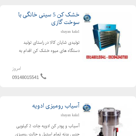
خشک کن 5 سینی خانگی با
سوخت گازی
shayan kala1
تولیدی شایان کالا در راستای تولید
دستگاه های میوه خشک کن اقدام به
تولید میوه خشک کن خانگی نموده که
مشکل خشک کردن میوه را در خانه حل
امروز
می کند . دستگاه خشک کن میوه مناسب
09148015541
برای خشک کردن انواع میوه جات ،...
آسیاب رومیزی ادویه
shayan kala1
آسیاب و پودر کن ادویه جات 2 کیلویی
جنس بدنه تمام استیل و حالت رومیزی