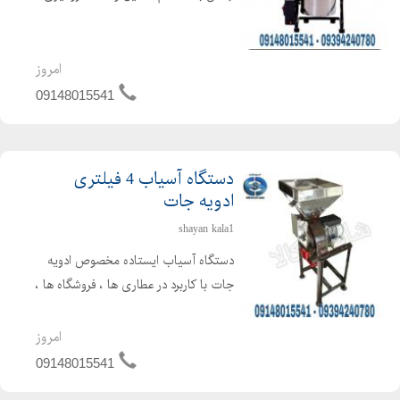
دارد از آنجایی که وزن دستگاه کم است در
نتیجه جابجایی دستگاه ادویه نیز براحتی
امکان پذیر می باشد. جنس تیغه ها
امروز
فولادی و بسیار منا...
09148015541
دستگاه آسیاب 4 فیلتری
ادویه جات
shayan kala1
دستگاه آسیاب ایستاده مخصوص ادویه
جات با کاربرد در عطاری ها ، فروشگاه ها ،
رستوران و مغازه ها به بهترین شکل
ممکن تولید و به بازار عرضه می گردد. با
امروز
دستگاه پودر کن می توان کلیه ادویه
09148015541
جات از جمله زرد ...