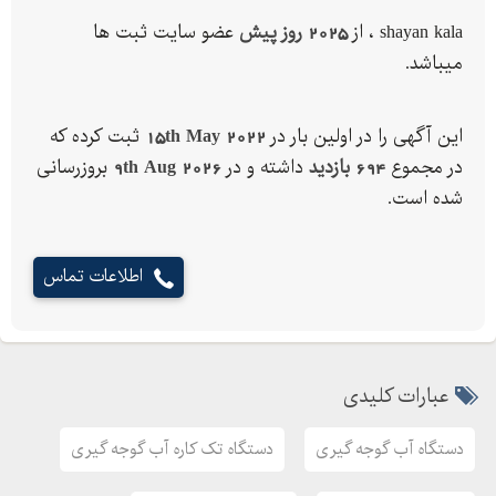
دارای 12 ماه گارانتی بدنه و 15سال خدمات پس ازفروش
shayan kala ، از
2025 روز پیش
عضو سایت ثبت ها
ارسال دستگاه در اسرع وقت به تمام نقاط کشور پذیرفته می شود ، برای
میباشد.
خرید محصول واطلاعات بیشتر لطفا با شماره های زیر تماس حاصل
فرمایید:
این آگهی را در اولین بار در
15th May 2022
ثبت کرده که
09112984263 ---- 09148015541 ----- 09394240780 ----
در مجموع
694 بازدید
داشته و در
9th Aug 2026
بروزرسانی
04432246031
شده است.
تلفکس : 04432246031
وبسایت : http://shayan-kala.ir
اطلاعات تماس
آدرس تلگرام : telegram.me/shayankala
اینستاگرام : www.instagram.com/shayan.kala
وبلاک :http://shayankala.persianblog.ir
http://shayankala.mihanblog.com
عبارات کلیدی
مدیر عامل : حسین پور
آدرس کارخانه : تهران، گلستان
دستگاه آب گوجه گیری
دستگاه تک کاره آب گوجه گیری
آدرس دفتر: آذربایجان غربی ، ارومیه ، عطایی 1 ، روبروی بانک ملی ،