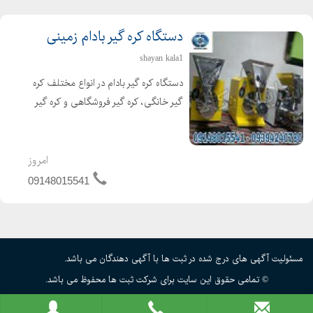
دستگاه کره گیر بادام زمینی
shayan kala1
دستگاه کره گیر بادام در انواع مختلف کره
گیر خانگی، کره گیر فروشگاهی و کره گیر
صنعتی تولید و به بازار عرضه می گردند.
این دستگاه کاربردهای بسیاری داشته از
لحاظ درآمدزایی نیز گزینه خوبی به شمار
امروز
می آید...
09148015541
مسئولیت آگهی های درج شده در ثبت ها با آگهی دهندگان می باشد.
© تمامی حقوق این سایت برای شرکت ثبت ها محفوظ می باشد.