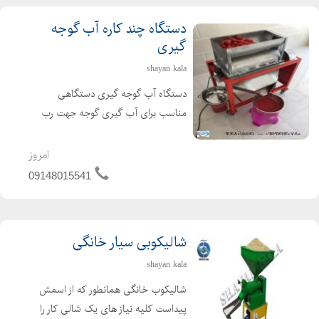
دستگاه چند کاره آب گوجه
گیری
shayan kala
دستگاه آب گوجه گیری دستگاهی
مناسب برای آب گیری گوجه جهت رب
گوجه ، آب لیمو ، آب انگور ، آب غوره ،
آب آلوزرد برای لواشک و آب انار دانه شده
امروز
و آب سیب با ظرفیت 500 تا 700 کیلو در
09148015541
ساعت و مخزن وبدنه تم...
شالیکوبی سیار خانگی
shayan kala
شالیکوب خانگی همانطور که از اسمش
پیداست کلیه نیاز های یک شالی کار را