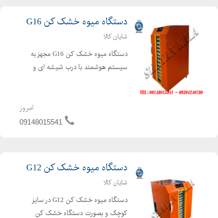
دستگاه میوه خشک کن G16
شایان کالا
دستگاه میوه خشک کن G16 مجهز به
سیستم هوشمند با درب شیشه ای و
سوخت گازی توانایی خشک کردن انواع
میوه جات ، سبزی جات ، ادویه جات ،
قارچ ، گوشت ، کشک ، انگور برای تهیه
امروز
کشمش بکار می رود. دستگاه میوه خ...
09148015541
دستگاه میوه خشک کن G12
شایان کالا
دستگاه میوه خشک کن G12 در سایز
کوچک و بصورت دستگاه خشک کن