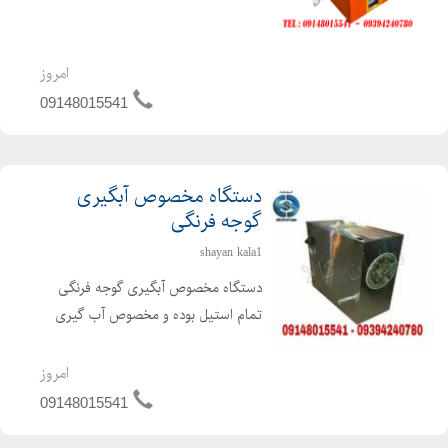
خانگی می باشد. دستگاه خشک کن
بعلاوه بر خشک کن میوه می توان بعنوان
خشک کن سبزی ، خشک کن قارچ ،
امروز
خشک کن ادویه بصورت خشک کن
09148015541
خانگی استفاده نم...
دستگاه مخصوص آبگیری
گوجه فرنگی
shayan kala1
دستگاه مخصوص آبگیری گوجه فرنگی
تمام استیل بوده و مخصوص آب گیری
گوجه با قدرت موتور 3 اسب اتومات .
توانایی جدا سازی تفاله و تخم گوجه از
امروز
آب گوجه که در صورت نیاز کشاورزان
09148015541
محترم تخمه جدا شده تفاله گو...