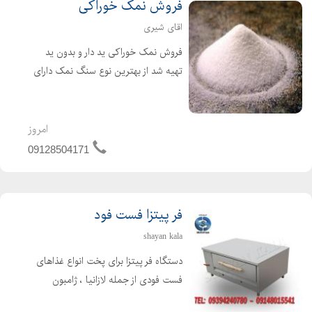
فروش نمک خوراکی
اقای شیری
فروش نمک خوراکی ید دار و بدون ید
تهیه شد از بهترین نوع سنگ نمک دارای
خلوص بالای 99درصد
امروز
09128504171
فر پیتزا فست فود
shayan kala
دستگاه فر پیتزا برای پخت انواع غذاهای
فست فودی از جمله لازانیا ، ژامبون
تنوری ، سیب زمینی تنوری و غیره مورد