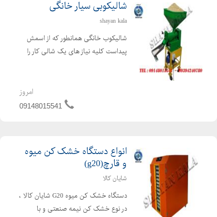
شالیکوبی سیار خانگی
shayan kala
شالیکوب خانگی همانطور که از اسمش
پیداست کلیه نیاز های یک شالی کار را
براورده می نماید. دستگاه شالی کوب برنج
با استفاده از برق مصرفی تکفاز و یا سه
فاز انواع شلتوک های مناطق مختلف آب
امروز
و هوایی را با ...
09148015541
انواع دستگاه خشک کن میوه
و قارچ(g20)
شایان کالا
دستگاه خشک کن میوه G20 شایان کالا ،
در نوع خشک کن نیمه صنعتی و با