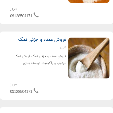
هستند. سنگ نمک با داشتن 84عنصر
مفید بعنوان بهترین نمک خوراکی به
امروز
تایید پزشکان میباشد.
09128504171
فروش عمده و جزئی نمک
شیری
فروش عمده و جزئی نمک فروش نمک
مرغوب و باکیفیت دربسته بندی 1
کیلویی و 25کیلویی بصورت عمده و
جزئی مستقیم از کارخانه وبدون واسطه
امروز
09128504171