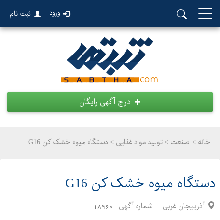
ورود
ثبت نام
درج آگهی رایگان
خانه >
صنعت
>
تولید مواد غذایی > دستگاه میوه خشک کن G16
دستگاه میوه خشک کن G16
آذربایجان غربی
شماره آگهی :
18960