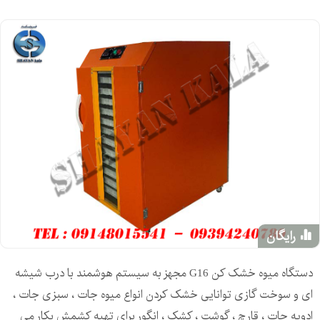
رایگان
دستگاه میوه خشک کن G16 مجهز به سیستم هوشمند با درب شیشه
ای و سوخت گازی توانایی خشک کردن انواع میوه جات ، سبزی جات ،
ادویه جات ، قارچ ، گوشت ، کشک ، انگور برای تهیه کشمش بکار می