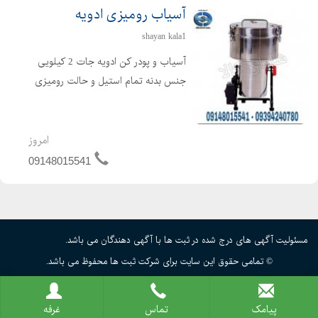
آسیاب رومیزی ادویه
shayan kala1
آسیاب و پودر کن ادویه جات 2 کیلویی
جنس بدنه تمام استیل و حالت رومیزی
دارد از آنجایی که وزن دستگاه کم است در
نتیجه جابجایی دستگاه ادویه نیز براحتی
امکان پذیر می باشد. جنس تیغه ها
امروز
فولادی و بسیار منا...
09148015541
مسئولیت آگهی های درج شده در ثبت ها با آگهی دهندگان می باشد.
© تمامی حقوق این سایت برای شرکت ثبت ها محفوظ می باشد.
پیامک
تماس
غرفه