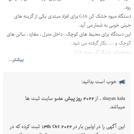
رود.
دستگاه میوه خشک کن G16 برای افراد مبتدی یکی از گزینه های
خیلی خوبی به شمار می آید.
این دستگاه برای محیط های کوچک ، داخل منزل ، مغازه ، سالن های
کوچک و ..... بکار گرفته می شود.
مشخصات خشک کن میوه G16
بیشتر...
تعداد سینی 16 عدد از نوع توری تفلن ضد حرارت مشبک دار
ابعاد دستگاه : 85 * 65 *120
ظرفیت: 16 الی 48
خوب است بدانید:
دارای 2 فن گردش هوا و 2 فن تخلیه
سیستم برق هوشمند
shayan kala ، از
2022 روز پیش
عضو سایت ثبت ها
نوع سوخت مصرفی گازی
میباشد.
جنس بدنه گالوانیزه لعاب دار ضد زنگ با رنگ استاتیک
دارای یک و نیم سال ضمانت شرکتی
این آگهی را در اولین بار در
13th Oct 2022
ثبت کرده که در
09112984263 ---- 09148015541 ----- 09394240780 ----