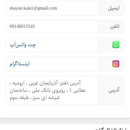
ایمیل
shayan.kala1@gmail.com
تلفن
09148015541
چت واتس‌اَپ
اینستاگرام
آدرس دفتر: آذربایجان غربی ، ارومیه ،
آدرس
عطایی 1 ، روبروی بانک ملی ، ساختمان
شیشه ای سبز ، طبقه سوم
لینک اشتراک گذاری