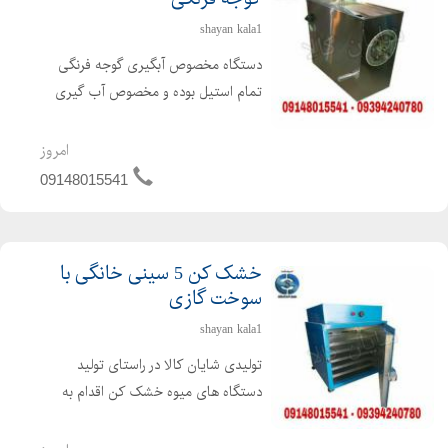
shayan kala1
دستگاه مخصوص آبگیری گوجه فرنگی
تمام استیل بوده و مخصوص آب گیری
گوجه با قدرت موتور 3 اسب اتومات .
توانایی جدا سازی تفاله و تخم گوجه از
امروز
آب گوجه که در صورت نیاز کشاورزان
09148015541
محترم تخمه جدا شده تفاله گو...
خشک کن 5 سینی خانگی با
سوخت گازی
shayan kala1
تولیدی شایان کالا در راستای تولید
دستگاه های میوه خشک کن اقدام به
تولید میوه خشک کن خانگی نموده که
مشکل خشک کردن میوه را در خانه حل