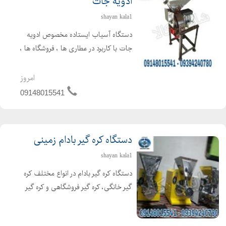
ادویه جات
shayan kala1
دستگاه آسیاب ایستاده مخصوص ادویه
جات با کاربرد در عطاری ها ، فروشگاه ها ،
رستوران و مغازه ها به بهترین شکل
ممکن تولید و به بازار عرضه می گردد. با
امروز
دستگاه پودر کن می توان کلیه ادویه
09148015541
جات از جمله زرد ...
دستگاه کره گیر بادام زمینی
shayan kala1
دستگاه کره گیر بادام در انواع مختلف کره
گیر خانگی، کره گیر فروشگاهی و کره گیر
صنعتی تولید و به بازار عرضه می گردند.
این دستگاه کاربردهای بسیاری داشته از