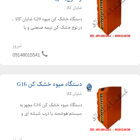
شایان کالا
دستگاه خشک کن میوه G20 شایان کالا ،
در نوع خشک کن نیمه صنعتی و با
ظرفیت کم جهت استفاده در محیط های
کوچک طراحی شده است . دستگاه میوه
امروز
خشک کن G20 مجهز به سیستم هوشمند
09148015541
با درب شیشه ای و سوخت گازی توانا...
دستگاه میوه خشک کن G16
شایان کالا
دستگاه میوه خشک کن G16 مجهز به
سیستم هوشمند با درب شیشه ای و
سوخت گازی توانایی خشک کردن انواع
میوه جات ، سبزی جات ، ادویه جات ،
قارچ ، گوشت ، کشک ، انگور برای تهیه
امروز