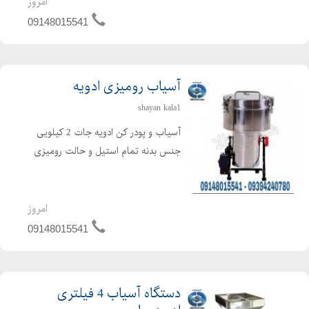
امروز
می کند . دستگاه خشک کن میوه مناسب
09148015541
برای خشک کردن انواع میوه جات ،...
آسیاب رومیزی ادویه
shayan kala1
آسیاب و پودر کن ادویه جات 2 کیلویی
جنس بدنه تمام استیل و حالت رومیزی
دارد از آنجایی که وزن دستگاه کم است در
نتیجه جابجایی دستگاه ادویه نیز براحتی
امکان پذیر می باشد. جنس تیغه ها
امروز
فولادی و بسیار منا...
09148015541
دستگاه آسیاب 4 فیلتری