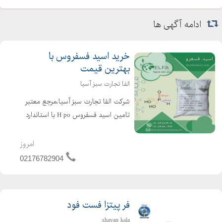
ادامه آگهی ها
خرید اسید فسفروس با
بهترین قیمت
الفا تجارت سبز آسیا
شرکت الفا تجارت سبز آسیا،مرجع معتبر
تامین اسید فسفروس H po با استاندارد
های بین المللی برای: کشاورزی :افزایش
رشد ریشه،مقاومت به خشکی/سرما و
امروز
کنترل آفات (مانند ، Mildium Fusarium)
02176782904
صنعت :...
فر پیتزا فست فود
shayan kala