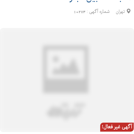
تهران
شماره آگهی :
10274
آگهی غیر فعال!