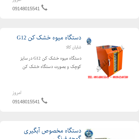
کشمش بکار می رود. دستگاه میوه خ...
09148015541
دستگاه میوه خشک کن G12
شایان کالا
دستگاه میوه خشک کن G12 در سایز
کوچک و بصورت دستگاه خشک کن
خانگی می باشد. دستگاه خشک کن
بعلاوه بر خشک کن میوه می توان بعنوان
خشک کن سبزی ، خشک کن قارچ ،
امروز
خشک کن ادویه بصورت خشک کن
09148015541
خانگی استفاده نم...
دستگاه مخصوص آبگیری
گوجه فرنگی