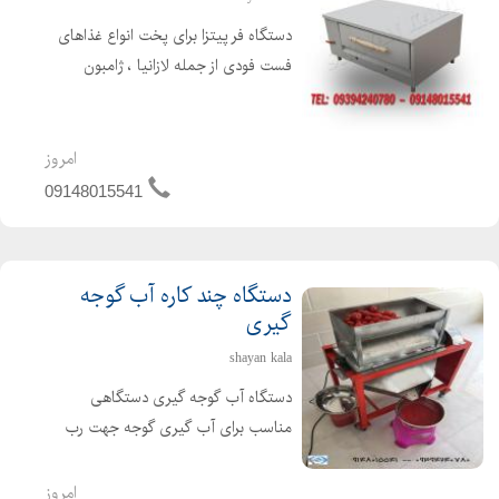
دستگاه فر پیتزا برای پخت انواع غذاهای
فست فودی از جمله لازانیا ، ژامبون
تنوری ، سیب زمینی تنوری و غیره مورد
استفاده قرار می گیرد. دستگاه فر پیتزا در
انواع مختلف صندوقی ، ریلی ، آجری ،
امروز
سنگی ، تنوری...
09148015541
دستگاه چند کاره آب گوجه
گیری
shayan kala
دستگاه آب گوجه گیری دستگاهی
مناسب برای آب گیری گوجه جهت رب
گوجه ، آب لیمو ، آب انگور ، آب غوره ،
آب آلوزرد برای لواشک و آب انار دانه شده
امروز