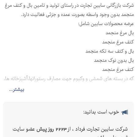
شرکت بازرگانی سابین تجارت در راستای تولید و تامین بال و کتف مرغ
منجمد بدون وجود واسطه بصورت عمده و جزئی فعالیت دارد.
عرضه محصولات سابین شامل:
بال مرغ منجمد
کتف مرغ منجمد
بال و کتف سه تکه منجمد
بال بدون نوک منجمد
کتف مرغ منجمد
که در بسته های شمشی و وکیوم جهت مصارف رستورانها،آشپزخانه ها،
هتلها و بیمارستان ها و غیره می باشد.
بیشتر...
شرکت سابین تجارت آماده ثبت قرارداد فروش بصورت حضوری را برای
شما فراهم نموده و در هر زمان میزبان شما عزیزان می باشد.
خوب است بدانید:
وزن مقدار بارگیری حداقل کیلو گرم در نظر گرفته شده که در صورت
افزایش وزن قیمت محصول قابل مذاکره می باشد.
شرکت سابین تجارت فرداد ، از
2223 روز پیش
عضو سایت
شایان ذکر است که هزینه ارسال بر عهده خریدار می باشد.