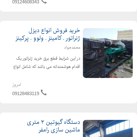
09124608343
ماهی، توحید راستی
خرید فروش انواع دیزل
ژنراتور . کامینز . ولوو . پرکینز
محمدجواد
در این شرایط قطع برق خرید ژنراتور یک
اقدام هوشمندانه می باشد.که شامل انواع
دیزل ژنراتور کامینز. ولوو . پرکینز .
کاترپیلار . دویتس . لوول . یو چای . وی
امروز
چای . تلک . مان . در توان های مختلف
09128483119
از 5کاوا ت...
دستگاه گیوتین ۲ متری
ماشین سازی رامفر