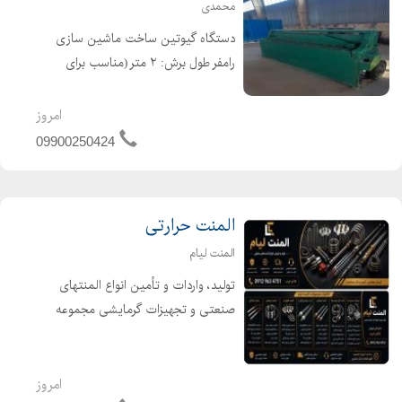
محمدی
دستگاه گیوتین ساخت ماشین سازی
رامفر طول برش: ۲ متر (مناسب برای
ورقهای بزرگ صنعتی). - ضخامت قابل
برش: ۱.۵ میلیمتر - کاربرد اصلی: برش
امروز
ورقهای آهن، فولاد، استیل و آلومینیوم. -
09900250424
تیغهها: ساختهشده از ...
المنت حرارتی
المنت لیام
تولید، واردات و تأمین انواع المنتهای
صنعتی و تجهیزات گرمایشی مجموعه
المنت لیام با هدف تأمین نیاز صنایع
مختلف در زمینه تجهیزات گرمایشی
صنعتی فعالیت میکند. ما با تکیه بر
امروز