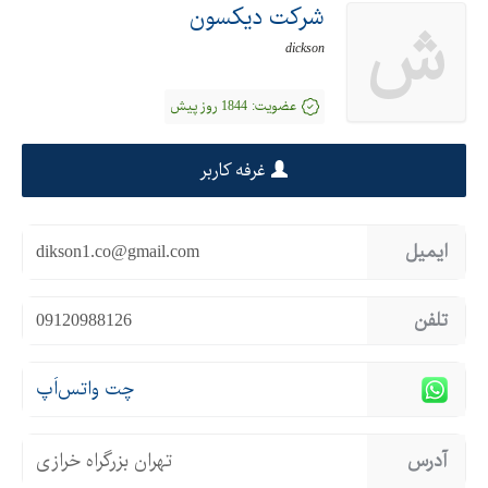
شرکت دیکسون
ش
dickson
عضویت:
1844 روز پیش
غرفه کاربر
ایمیل
dikson1.co@gmail.com
تلفن
09120988126
چت واتس‌اَپ
آدرس
تهران بزرگراه خرازی