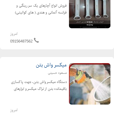
فروش انواع آچارهای یک سر رینگی و
فرانسه آلمانی و هندی ( های کوالیتی)
تحت گارانتی تعویض فنی شرکت HTT
«رضایت صد درصدی مشتریان آذربایجان
غربی ، کرمان، مرکزی و خراسان رضوی»
امروز
09156487562
میکسر واش بتن
مسعود حسینی
دستگاه میکسر واش بتن، جهت پاکسازی
باقیمانده بتن از تراک میکسر و ابزارهای
ساختمانی. کاربرد در کارگاههای بتنریزی
برای افزایش عمر تجهیزات و حفظ
بهداشت محیط. قابلیت شستشوی سریع
امروز