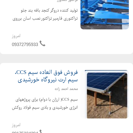
تولید کننده دروگر کنجد بافه بند جلو
تراکتوری فارمیر تراکتور نصب اسان برروی
انواع تراکتورهای داخلی و خارجی ( تولید
دروگر کنجد جلو تراکتور فارمیر )
امروز
09372795933
فروش فوق العاده سیم CCS،
سیم ارت نیروگاه خورشیدی
محمد احمد زاده
سیم CCS( ارزان با دوام) برای پروژههای
انرژی خورشیدی و بادی سیم فولاد روکش
مس (CCS)؛ راهکاری اقتصادی و
مهندسی برای سیستمهای ارتینگ
امروز
نیروگاههای خورشیدی و بادی سیم CCS