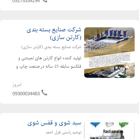
09175334294
با ترکیب استحکام مکانیکی فولاد...
شرکت صنایع بسته بندی
(کارتن سازی)
شرکت صنایع بسته بندی (کارتن سازی)
تولید کننده انواع کارتن های لمینتی و
فلکسو سابقه 25 ساله در صنعت چاپ و
بسته بندی همکاری با برند های صادراتی
چینی مقصود ، چینی سپیده جام توس ،
امروز
چینی درسا ، پاکشوما ، فریدولین ،
09300034483
پنگوئن پلاست ، صنایع غ...
سبد شوی و قفس شوی
توحید راستی قزل احمد