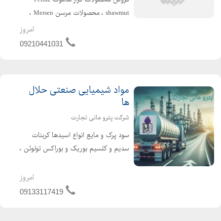
shawmut ، محصولات مرسن Mersen ،
محصولات سیبا SIBA ، محصولات
امروز
باسمن Bussmann و محصولات ایسکرا
09210441031
ISKRA بوده که مجموعا به فیوزهای
سرعت بالا High speed ، سرعت پایین
Low spee...
مواد شیمیایی صنعتی حلال
ها
شرکت پترو مانی تجارت
سود پرک و مایع انواع اسیدها کربنات
سدیم و کلسیم بوریک و بوراکس تولوئن ،
استون
امروز
09133117419