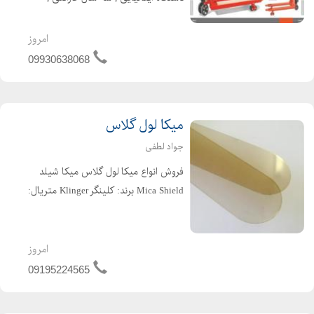
تسمه کش , مدیر فروش , مهسا کشاورز-
انواع نوارچسب پهن , چسب چاپدار- SGK-
امروز
TOTO
09930638068
میکا لول گلاس
جواد لطفی
فروش انواع میکا لول گلاس میکا شیلد
Mica Shield برند: کلینگر Klinger متریال:
طلق میکای طبیعی مناسب برای: شیشه
لول گیج شفاف | شیشه لول گیج رفلکس
امروز
09195224565