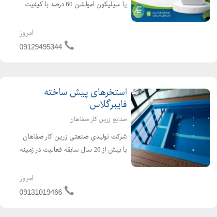
یا سیلیکون امولشن 60 درصد با کیفیت
بالا و قیمت مناسب هستید؟ بازرگانی
اسپیناس شیمی تأمین کننده انواع مواد
امروز
اولیه شیمیایی ، آماده ارائه این
09129495344
محصولات به تولید کنندگا...
استخرهای پیش ساخته
فایبرگلاس
صنایع زرین کار صفاهان
شرکت تولیدی صنعتی زرین کار صفاهان
با بیش از 20 سال سابقه فعالیت در زمینه
تولید قطعات فایبرگلاس در سال 1384 به
صورت رسمی با شماره ثبت 24912 در
امروز
اصفهان به ثبت رسیده است و با بهره
09131019466
گیری از امکانات سخت ا...