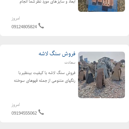
ابعاد و سایز های مورد نظر شما انجام
میگردد. ابعاد مورد نظر خود را از طریق
واتساپ و یا تمامی اپلیکیشن های
امروز
داخلی ارسال نمائید و همچنین جهت
09124805824
مشاوره و پاسخگویی به سوالات ...
فروش سنگ لاشه
سعادت
فروش سنگ لاشه با کیفیت بینظیر با
رنگهای متنوعی از جمله قهوهای سوخته
میشکی سبز قرمز پرتغالی زیتونی زرد
بصورتی تنی ومتری وگلی ارسال سنگ با
تمام نقاط ایران مستقیم آز معدن بیدون
امروز
وسطه با هزینه مناسب ...
09194555062