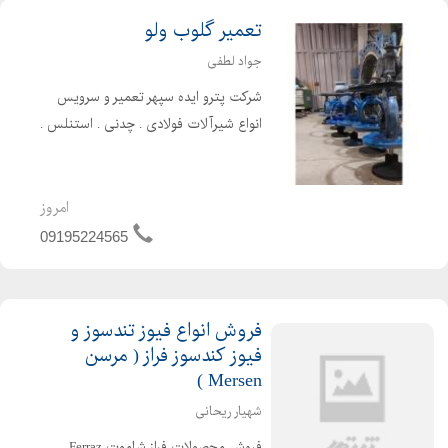
تعمیر گلوب ولو
جواد لطفی
شرکت پترو ایده سپهر تعمیر و سرویس
انواع شیرآلات فولادی . چدنی . استنلس .
برنجی . بال ولو . گیت ولو . گلوب ولو .
شیر یه طرفه . کنترل ولو . انواع هایدرانت
ها . تعمیرات و کالیبراسیون سفتی ولو
امروز
psv .tsv...
09195224565
فروش انواع فیوز تندسوز و
فیوز کندسوز فراز ( مرسن
Mersen )
شهیار ریحانی
فروش محصولات فراز شاموت Ferraz