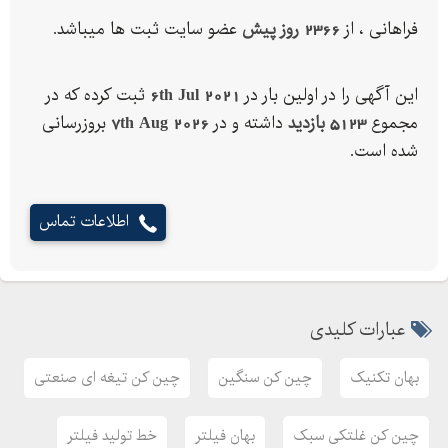
خط تولید فیلترهای صنعتی با مش فلزی
فراهانی ، از
2366 روز پیش
عضو سایت ثبت ها میباشد.
خط تولید فیلترهای ضد حشرات
به سفارش مشتریان محترم
این آگهی را در اولین بار در
6th Jul 2021
ثبت کرده که در
تلفن و واتس آب : فراهانی 09190753450
مجموع
5123 بازدید
داشته و در
7th Aug 2026
بروزرسانی
behan-technique.ir
شده است.
انواع چینکن کاغذ، چینکن غلتکی. چینکن تیغه ای. چینکن سنگین
،بهان فیلتر ، خط تولید فیلتر هوا .
اطلاعات تماس
عبارات کلیدی
بهان تکنیک
چین کن سنگین
چین کن تیغه ای صنعتی
چین کن غلتکی سبک
بهان فیلتر
خط تولید فیلتر