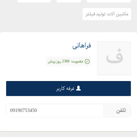
ماشین الات تولید فیلتر
فراهانی
ف
عضویت:
2366 روز پیش
غرفه کاربر
تلفن
09190753450