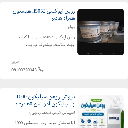
رزین اپوکسی li5052 هیستون
همراه هادنر
بهرام
رزین اپوکسی li5052 عالی و با کیفیت
جهت اطلاعات بیشتر تو اپ پیام
بفرستین یا تماس حاصل فرمایید خریدار
واقعی تماس بگیرد در خدمتم. ویسکوزیته
امروز
کم، اشباع آسان مواد تقویت کننده عمر
09100320043
طولانی (2 ساعت برای 100 ...
فروش روغن سیلیکون 1000
و سیلیکون امولشن 60 درصد
اسپیناس شیمی (محمد رضایی )
آیا به دنبال خرید روغن سیلیکون 1000