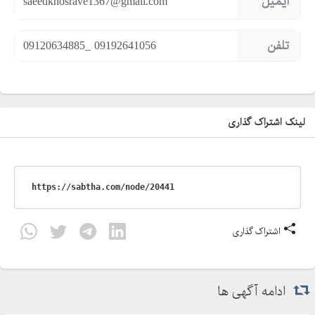
ایمیل
saeedkhosrave1367@gmail.com
تلفن
09120634885_ 09192641056
لینک اشتراک گذاری
اشتراک گذاری
ادامه آگهی ها