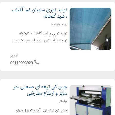
تولید توری سایبان ضد آفتاب
، شید گلخانه
بهزاد ولیزاده
تولید توری و شید گلخانه - کارخونه
تورینه بافت توری سایبان سبز 50 درصد
تا 95 درصد ، سایبانی ایده آل برای
مصارف متنوع کشاورزی : محافظت و
امروز
پوشاندن گلخانه ها به وسیله توری
09119093923
سایبان شید برای پایین آوردن ...
چین کن تیغه ای صنعتی ،در
سایز و ارتفاع سفارشی
فراهانی
چین کن تیغه ای _آماده تحویل (بهان