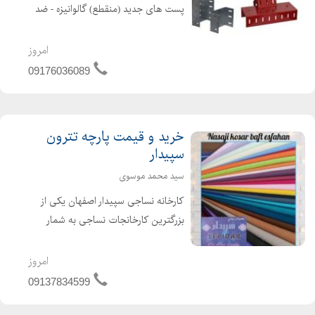
پست های جدید (منقطع) گالوانیزه - ضد
زنگ و ورق سیاه قابلیت سفارش در ابعاد
دلخواه تولید وال پست های منقطع
امروز
ناودانی با طول های 20 ، 30 ، 40 و 50
09176036089
سانتیمتر . تولید وا...
خرید و قیمت پارچه تترون
سپیدار
سید محمد موسوی
کارخانه نساجی سپیدار اصفهان یکی از
بزرگترین کارخانجات نساجی به شمار
میرود که علاوه بر پارچه تترون پیراهنی
پارچه بیمارستانی ، چادر نمازی ، ملحفه ،
امروز
پارچه چیت ،پارچه ترگال و کجراه نیز تولید
09137834599
میکند . ما...