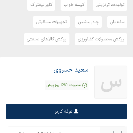
تولیدات ترانزیتی
کیسه خواب
کاور لیفتراک
روکش کالاهای صنعتی و آزمایشگاهی-سازه های نمایشگاهی- سازه
های بادی- سازه های تفریحی و ورزشی- پوشش های سیلو ( پوشش
سایه بان
چادر ماشین
تجهیزات مسافرتی
غلات ، علوفه ، سیلو و (- پوشش های استخر آب ( بستر سازی، سایه
بان و (- تجهیزات مسافرتی ( چادر، میز ، صندلی، زیر انداز، کیسه خواب
روکش محصولات کشاورزی
روکش کالاهای صنعتی
(
تولیدات ترانزیتی ( چادر کامیون و ( - تولیدات برزنتی (چادرهای
اسکلتی، چادرهای روباری و ( چادر ماشین- میت ژیمناستیک
سعید خسروی
و بطور کلی کلیه سفارشات تخصصی در زمینه روکش ، چادر ، محافظ و
س
غیره
عضویت:
1260 روز پیش
زمینه های فعالیت:
طراحی و دوخت روکش کالاهای صنعتی و آزمایشگاهی، پارچه برزنت،
سازه های بادی، سازه های تفریحی و ورزشی، سازه های پارچه ای و
غرفه کاربر
کششی، پوشش های سیلو، پوشش های استخر آب، تجهیزات
مسافرتی، کاور لیفتراک، چادر ماشین، تولیدات ترانزیتی و …