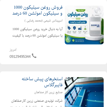
فروش روغن سیلیکون 1000
و سیلیکون امولشن 60 درصد
اسپیناس شیمی (محمد رضایی )
آیا به دنبال خرید روغن سیلیکون 1000
یا سیلیکون امولشن 60 درصد با کیفیت
بالا و قیمت مناسب هستید؟ بازرگانی
اسپیناس شیمی تأمین کننده انواع مواد
امروز
اولیه شیمیایی ، آماده ارائه این
09129495344
محصولات به تولید کنندگا...
استخرهای پیش ساخته
فایبرگلاس
صنایع زرین کار صفاهان
شرکت تولیدی صنعتی زرین کار صفاهان