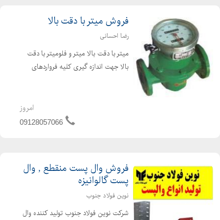
فروش میتر با دقت بالا
رضا احسانی
میتر با دقت بالا میتر و فلومیتر با دقت
بالا جهت اندازه گیری کلیه فرواردهای
سوختی و روغن دارای توتالایزر 6 رقمی و
با قابلیت صفر شدن شماره انداز 4 رقمی
دارای سایز 1 تا6 اینچ مشخصات فنی:
امروز
Diameter:2NP...
09128057066
فروش وال پست منقطع , وال
پست گالوانیزه
نوین فولاد جنوب
شرکت نوین فولاد جنوب تولید کننده وال