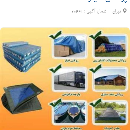
تهران
شماره آگهی :
20441