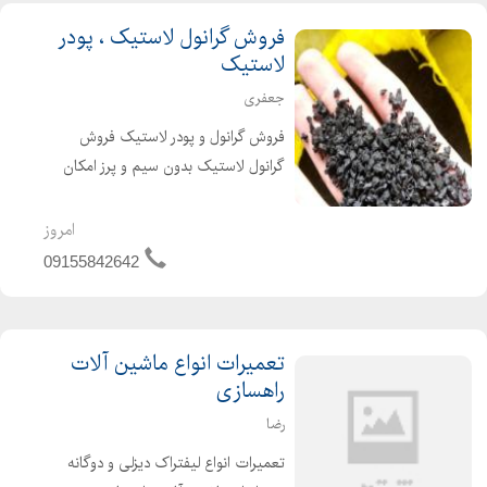
فروش گرانول لاستیک ، پودر
لاستیک
جعفری
فروش گرانول و پودر لاستیک فروش
گرانول لاستیک بدون سیم و پرز امکان
گرانول صادراتی و تعهد فروش جهت عقد
قرارداد و بازدید از کارخانه با شماره فوق در
امروز
ساعات به جز 14 الی 18 تماس بگیرید.
09155842642
تعمیرات انواع ماشین آلات
راهسازی
رضا
تعمیرات انواع لیفتراک دیزلی و دوگانه