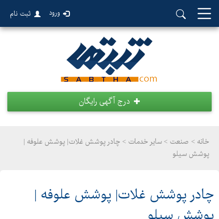
ورود
ثبت نام
درج آگهی رایگان
خانه >
صنعت
>
سایر خدمات > چادر پوشش غلات| پوشش علوفه |
پوشش سیلو
چادر پوشش غلات| پوشش علوفه |
پوشش سیلو