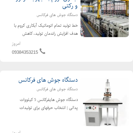
و رکتی
دستگاه جوش های فرکانس
خط تولید تمام اتوماتیک آبکاری کروم با
هدف افزایش راندمان تولید، کاهش
هزینههای عملیاتی و حفظ کیفیت
امروز
یکنواخت آبکاری طراحی و ساخته شده
09384353215
است. در خطوط آبکاری سنتی، اپراتور باید
شابلونهای حامل قطعات را ب...
دستگاه جوش های فرکانس
دستگاه جوش های فرکانس
دستگاه جوش هایفرکانس 5 کیلووات
پدالی | انتخاب حرفهای برای تولیدات
کوچک و متوسط دستگاه جوش
هایفرکانس 5 کیلووات پدالی Frequency
Service، راهکاری ایدهآل برای
امروز