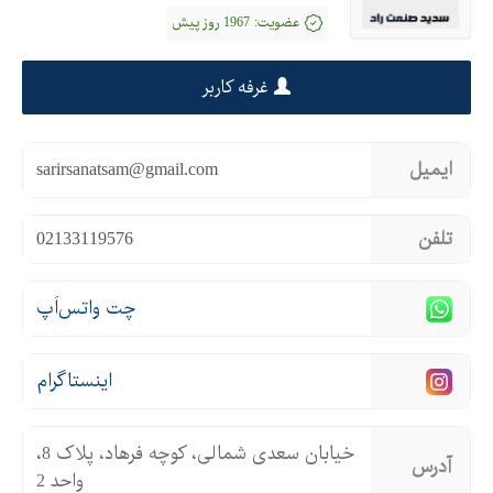
عضویت:
1967 روز پیش
غرفه کاربر
ایمیل
sarirsanatsam@gmail.com
تلفن
02133119576
چت واتس‌اَپ
اینستاگرام
خیابان سعدی شمالی، کوچه فرهاد، پلاک 8،
آدرس
واحد 2