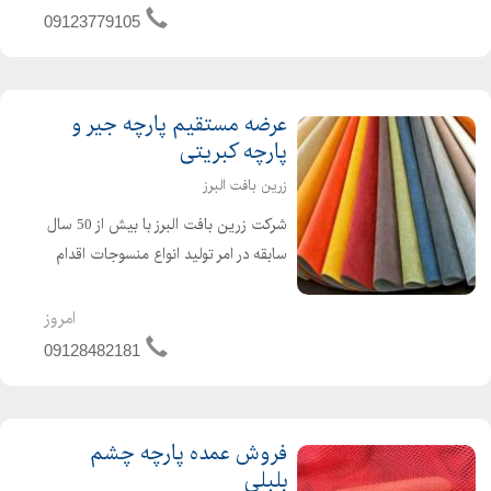
کلاس 150 ، 300 ، 600 ، 800 و ابزار دقیق
09123779105
در صنایع پالایشگاهی ، پتروشیمی ...
عرضه مستقیم پارچه جیر و
پارچه کبریتی
زرین بافت البرز
شرکت زرین بافت البرز با بیش از 50 سال
سابقه در امر تولید انواع منسوجات اقدام
به تولید مخمل جیر یا مخمل کبریتی در
ابعاد عرض 150 - طول 100-150و 200 متر
امروز
در تمامی رنگها و در بالاترین کیفیت کرده
09128482181
است ، ب...
فروش عمده پارچه چشم
بلبلی