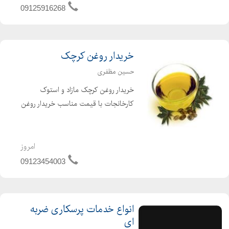
میتوانیم مونتاژ شده با بسته بندی تحویل
09125916268
مشتری عزیز بدهیم ( خدمات برش لیزر و
خمکاری و جوش لیز...
خریدار روغن کرچک
حسین مظفری
خریدار روغن کرچک مازاد و استوک
کارخانجات با قیمت مناسب خریدار روغن
بزرک مازاد و استوک کارخانجات
امروز
09123454003
انواع خدمات پرسکاری ضربه
ای