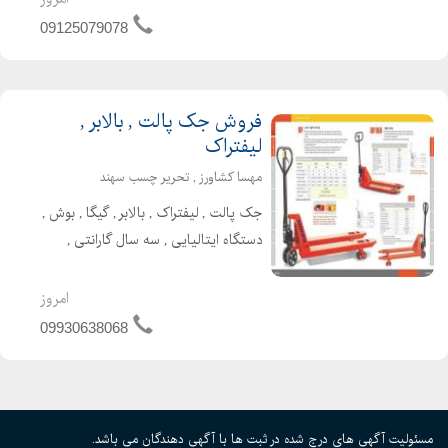
تولیدکنندگانی است که به سرعت، دقت و
09125079078
کیفی...
فروش جک پالت , بالابر ,
لیفتراک
مهسا کشاورز , تحریر چسب سهند
جک پالت , لیفتراک , بالابر , گیگا , بوش ,
دستگاه ایتالیایی , سه سال گارانتی ,
تسمه کش , مدیر فروش , مهسا کشاورز-
انواع نوارچسب پهن , چسب چاپدار- SGK-
امروز
TOTO
09930638068
مسئولیت آگهی های درج شده در ثبت ها با آگهی دهندگان می باشد.