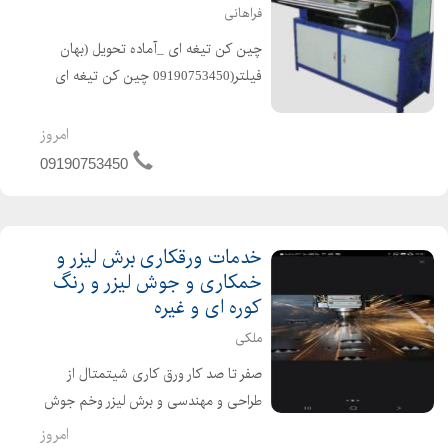
فراهانی
چین کن تیغه ای _آماده تحویل (بهان
فیلتر(09190753450 چین کن تیغه ای
((کیفیت اتفاقی نیست. تضمینی است((
کیفیت . قیمت و خدمات بس از فروش را
امروز
در انتخاب خود لحاظ کنید . ساخت انواع
09190753450
چین کن تیغه ای (فیلتر...
خدمات ورقکاری برش لیزر و
خمکاری و جوش لیزر و رنگ
کوره ای و غیره
ملکی
صفر تا صد کار ورق کاری شیتمتال از
طراحی و مهندسی و برش لیزر وخم جوش
و رنگ همه انجام میشود محصول شما را
امروز