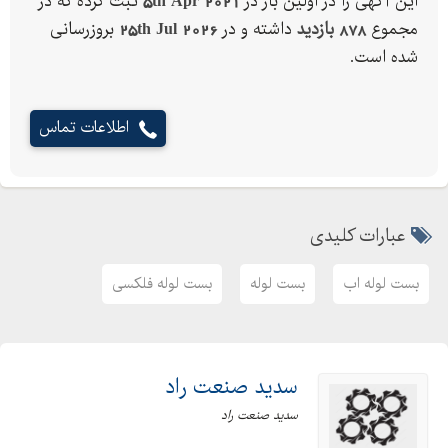
این آگهی را در اولین بار در
5th Apr 2021
ثبت کرده که در
مجموع
878 بازدید
داشته و در
25th Jul 2026
بروزرسانی
شده است.
اطلاعات تماس
عبارات کلیدی
بست لوله اب
بست لوله
بست لوله فلکسی
سدید صنعت راد
سدید صنعت راد