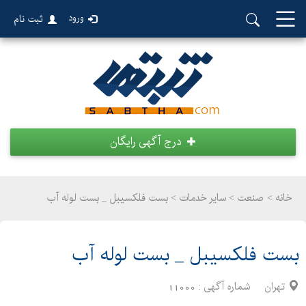
ورود
ثبت نام
درج آگهی رایگان
خانه >
صنعت
>
سایر خدمات > بست فلکسیبل _ بست لوله آب
بست فلکسیبل _ بست لوله آب
تهران
شماره آگهی :
11000