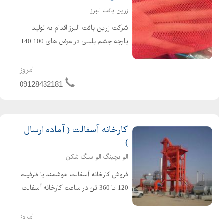
زرین بافت البرز
شرکت زرین بافت البرز اقدام به تولید
پارچه چشم بلبلی در عرض های 100 140
150 با طول 100 متر نموده موارد مصرف
در تولید اسکاچ ، رویه صندلی ماشین ؛
امروز
داخل کیف و کفش و لباس ورزشی و غیره
09128482181
برای اطلاعات بیشت...
کارخانه آسفالت ( آماده ارسال
)
الو بچینگ الو سنگ شکن
فروش کارخانه آسفالت هوشمند با ظرفیت
120 تا 360 تن در ساعت کارخانه آسفالت
تمام اتوماتیک با سیستم کنترل PLC و
HMI، دقت بالا در توزین مصالح و مصرف
امروز