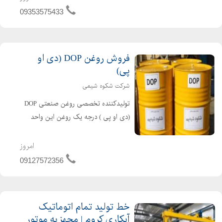
سوخت بهینه. امکان سفارشی سازی
09353575433
کامل، نصب و راه اندا...
فروش روغن DOP (دی او
پی)
شرکت شکوه شیمی
تولیدکننده تخصصی روغن صنعتی DOP
(دی او پی ) درجه یک روغن این واحد
تولیدی کاملا شفاف، بدون بو و با درصد
خلوص 99/8 عرضه می شود. قیمت روغن
امروز
دی او پی در این واحد تولیدی همواره با
09127572356
تکیه بر اصل مشتری مداری...
خط تولید تمام اتوماتیک
آبکاری کروم | مجهز به موتور