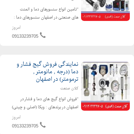
"تامین انواع سنسورهای دما و المنت
های صنعتی در اصفهان سنسورهای دما :
ترموکوبل ، سنسوردمای مقاومتی
امروز
(pt100,pt1000,ni100,...) و ترموول ها و.....
09133239705
المنت های صنعتی: المنت های فشنگی
، المنت های میله ای...
نمایندگی فروش گیج فشار و
دما (درجه , مانومتر ,
ترمومتر) در اصفهان
کلان صنعت
"فروش انواع گیج های دما و فشار در
اصفهان در برندهای : ویکا (اصلی و چینی)
، پاور کنترل ، دلتا کنترل ، پکنز و انواع
امروز
برند های چینی گیج ها به صورت :
09133239705
روغنی و خشک به صورت : تابلویی یا