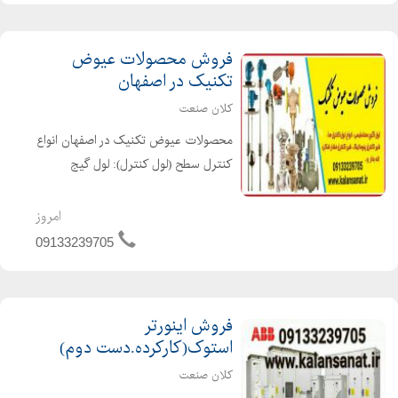
ایستاده در ابعا...
فروش محصولات عیوض
تکنیک در اصفهان
کلان صنعت
محصولات عیوض تکنیک در اصفهان انواع
کنترل سطح (لول کنترل): لول گیج
مغناطیسی، کنترل سطح
مغناطیسی،فلوسوئیچ،لول سوئیچ
امروز
مایعات،لول ترانسمیتر، شیرکنترلی(کنترل
09133239705
ولو):شیرپنوماتیکی،کنترل کننده
خودکارحرارت،ک...
فروش اینورتر
استوک(کارکرده.دست دوم)
کلان صنعت