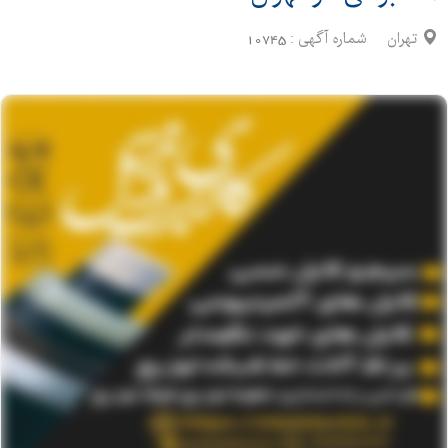
تهران
شماره آگهی :
10745