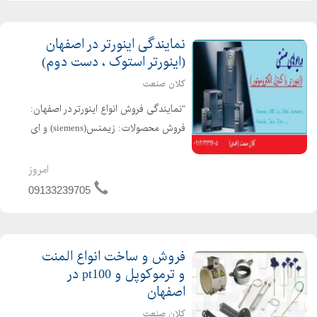
نمایندگی اینورتر در اصفهان
(اینورتر استوک ، دست دوم)
کلان صنعت
"نمایندگی فروش انواع اینورتر در اصفهان:
فروش محصولات: زیمنس(siemens) و ای
بی بی(ABB) واشنایدر (schneider)
نماینده فروش اینورتر : اینورتر های ال
امروز
اس(ls) و دلتا (delta) و تکو(teco) و
09133239705
تتا(teta) ...
فروش و ساخت انواع المنت
و ترموکوپل و pt100 در
اصفهان
کلان صنعت