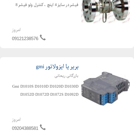
فیشر در سایز 4 اینچ ، کنترل ولو فیشر 8
اینچ ، کنترل ولو فیشر 12 اینچ ، رگلاتور
فیشرH95 ، رگلاتور فیشر 31031 ، رگلاتور
فیشر 98H ، 300 ، 600 ، گلاب ولو ف...
امروز
09121238576
بریر یا ایزولاتور gmi
بازرگانی ریحانی
Gmi D1010S D1010D D1020D D1030D
D1052D D1072D D1072S D1092D
D5020D D5030D D5072D D5092D
امروز
09204388581