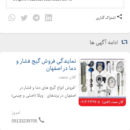
اشتراک گذاری
ادامه آگهی ها
نمایندگی فروش گیج فشار و
دما در اصفهان
کلان صنعت
"فروش انواع گیج های دما و فشار در
اصفهان در برندهای : ویکا (اصلی و چینی)
، پاور کنترل ، دلتا کنترل ، پکنز و انواع
برند های چینی گیج ها به صورت :
امروز
روغنی و خشک به صورت : تابلویی یا
09133239705
ایستاده در ابعا...