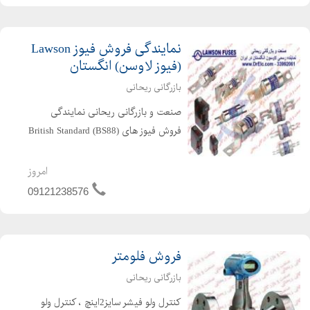
نمایندگی فروش فیوز Lawson
(فیوز لاوسن) انگستان
بازرگانی ریحانی
صنعت و بازرگانی ریحانی نمایندگی
فروش فیوز های British Standard (BS88)
از جمله NS ، NIT، J ، LSCA ، LSCB ، SS
، TB ، TBC ، TKF ، TIS ، TIA ، PTC ،
امروز
TFP ، و غیره با مارک لاوسن انگلستان در
09121238576
ایران را ...
فروش فلومتر
بازرگانی ریحانی
کنترل ولو فیشر سایز2اینچ ، کنترل ولو