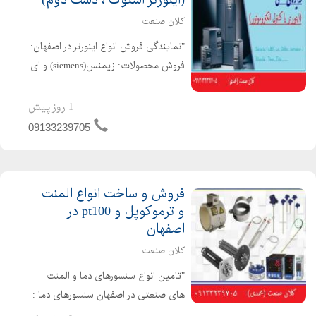
کلان صنعت
"نمایندگی فروش انواع اینورتر در اصفهان:
فروش محصولات: زیمنس(siemens) و ای
بی بی(ABB) واشنایدر (schneider)
نماینده فروش اینورتر : اینورتر های ال
1 روز پیش
اس(ls) و دلتا (delta) و تکو(teco) و
09133239705
تتا(teta) ...
فروش و ساخت انواع المنت
و ترموکوپل و pt100 در
اصفهان
کلان صنعت
"تامین انواع سنسورهای دما و المنت
های صنعتی در اصفهان سنسورهای دما :
ترموکوبل ، سنسوردمای مقاومتی