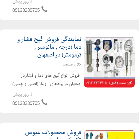
1 روز پیش
(pt100,pt1000,ni100,...) و ترموول ها و.....
09133239705
المنت های صنعتی: المنت های فشنگی
، المنت های میله ای...
نمایندگی فروش گیج فشار و
دما (درجه , مانومتر ,
ترمومتر) در اصفهان
کلان صنعت
"فروش انواع گیج های دما و فشار در
اصفهان در برندهای : ویکا (اصلی و چینی)
، پاور کنترل ، دلتا کنترل ، پکنز و انواع
1 روز پیش
برند های چینی گیج ها به صورت :
09133239705
روغنی و خشک به صورت : تابلویی یا
ایستاده در ابعا...
فروش محصولات عیوض