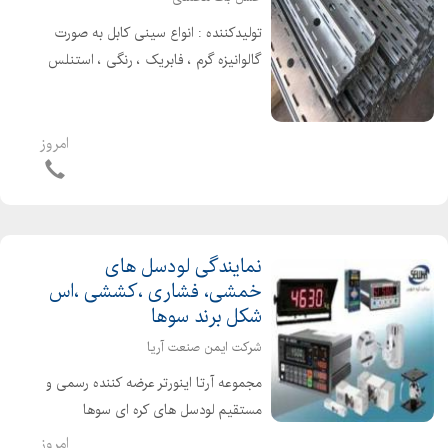
تولیدکننده : انواع سینی کابل به صورت
گالوانیزه گرم ، فابریک ، رنگی ، استنلس
استیل و آلومینیوم با پانچ های متنوع
فروش به صورت کلی و جزیی پخش و
ارسال به سراسر تهران و شهرستان ها :
امروز
بست چنگالی - بس...
نمایندگی لودسل های
خمشی، فشاری ،کششی ،اس
شکل برند سوها
شرکت ایمن صنعت آریا
مجموعه آرتا اینورتر عرضه کننده رسمی و
مستقیم لودسل های کره ای سوها
SEWHA انوع لودسل با وزن های مختلف
امروز