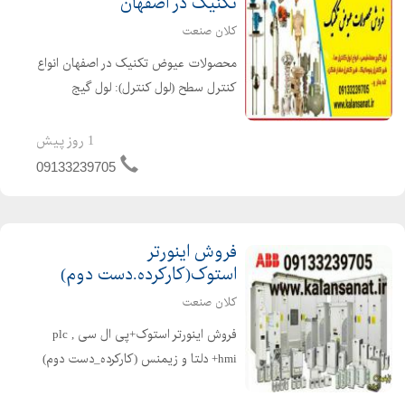
تکنیک در اصفهان
کلان صنعت
محصولات عیوض تکنیک در اصفهان انواع
کنترل سطح (لول کنترل): لول گیج
مغناطیسی، کنترل سطح
مغناطیسی،فلوسوئیچ،لول سوئیچ
1 روز پیش
مایعات،لول ترانسمیتر، شیرکنترلی(کنترل
09133239705
ولو):شیرپنوماتیکی،کنترل کننده
خودکارحرارت،ک...
فروش اینورتر
استوک(کارکرده.دست دوم)
کلان صنعت
فروش اینورتر استوک+پی ال سی plc ,
hmi+ دلتا و زیمنس (کارکرده_دست دوم)
در کلیه برندها و کیلو وات ها اینورتر ها