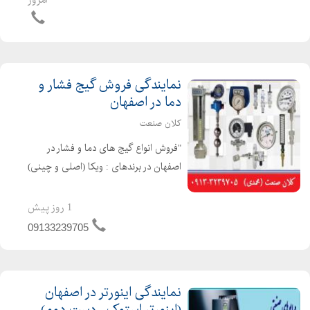
آرتا اینور...
نمایندگی فروش گیج فشار و
دما در اصفهان
کلان صنعت
"فروش انواع گیج های دما و فشار در
اصفهان در برندهای : ویکا (اصلی و چینی)
، پاور کنترل ، دلتا کنترل ، پکنز و انواع
برند های چینی گیج ها به صورت :
1 روز پیش
روغنی و خشک به صورت : تابلویی یا
09133239705
ایستاده در ابعا...
نمایندگی اینورتر در اصفهان
(اینورتر استوک ، دست دوم)