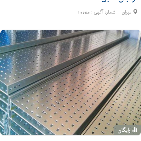
تهران
شماره آگهی :
10650
رایگان