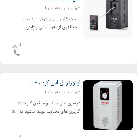
شرکت ایمن صنعت آریا
ساخت کشور تایوان در تولید قطعات
سختافزاری از igbt آلمانی و ژاپنی
استفاده شده است که از کیفیت بالایی
برخوردار است. از توان ۰,۷۵ کیلووات تا
امروز
۱۰۰۰ کیلووات ورودی های تکفاز و ورودی
های سه فاز مجموعه...
اینورتر ال اس کره ، LS
شرکت ایمن صنعت آریا
در سری های سبک و سنگین کار جهت
کاربری های متفاوت تولید میشود مدل g100
مدل h100 مدل ig5a مدل ip5a مدل is7
مدل m100 مدل s100 ۱۵ ماه گارانتی و ۱۰
سال خدمات پس از فروش گروه بازرگانی
امروز