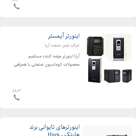
برای کاربردهای متفاون ( کششی فشاری -
خمشی - s شکل - مینیاتوری یا سکه
ای...) نمایشگر وزن جه...
اینورتر آیمستر
شرکت ایمن صنعت آریا
آرتا اینورتر عرضه کننده مستقیم
محصولات اتوماسیون صنعتی با همراهی
تیم پشتیبانی تخصصی در کنار شماست.
اینورتر های آیمستر در سری ها سبک و
سنگین به ترتیب U1 ,C1, A1, E1 تولید
امروز
میشود که از کیفیت و قیمت...
اینورترهای تایوانی برند
هایتک ، Hitek