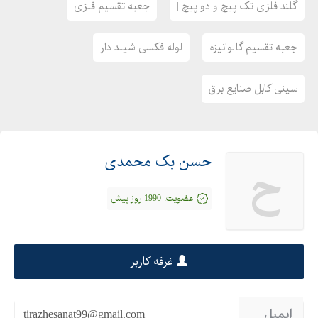
گلند فلزی تک پیچ و دو پیچ |
جعبه تقسیم فلزی
جعبه تقسیم گالوانیزه
لوله فکسی شیلد دار
سینی کابل صنایع برق
حسن بک محمدی
ح
عضویت:
1990 روز پیش
غرفه کاربر
ایمیل
tirazhesanat99@gmail.com