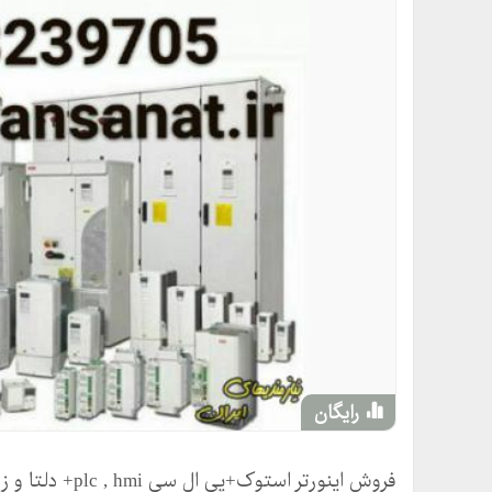
رایگان
فروش اینورتر استوک+پی ال سی plc , hmi+ دلتا و زیمنس