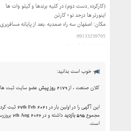
(کارکرده_دست دوم) در کلیه برندها و کیلو وات ها
اینورتر ها درحد نو+ کارتن
مکان: اصفهان سه راه صمدیه .بعد از پایانه مسافرب
09133239705
http://kalansanat.ir
خوب است بدانید:
کلان صنعت ، از
2179 روز پیش
عضو سایت ثبت ها 
این آگهی را در اولین بار در
27th Feb 2021
ثبت کرده
مجموع
595 بازدید
داشته و در
6th Aug 2026
بروزرس
است.