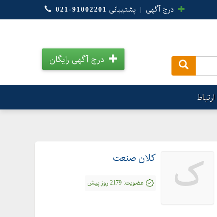
درج آگهی
|
پشتیبانی
021-91002201
درج آگهی رایگان
.
ارتباط
کلان صنعت
ک
عضویت:
2179 روز پیش