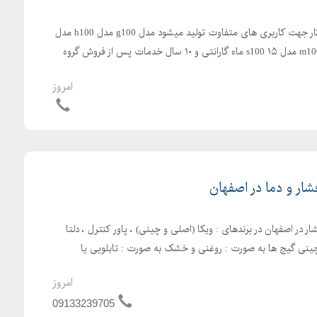
در سری های سبک و سنگین کار جهت کاربری های متفاوت تولید میشود مدل g100 مدل h100 مدل
ig5a مدل ip5a مدل is7 مدل m100 مدل s100 ۱۵ ماه گارانتی و ۱۰ سال خدمات پس از فروش گروه
امروز
ار و دما در اصفهان
 در اصفهان در برندهای : ویکا (اصلی و چینی) ، پاور کنترل ، دلتا
ی چینی گیج ها به صورت : روغنی و خشک به صورت : تابلویی یا
امروز
09133239705