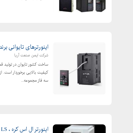
اینورترهای تایوانی برند ها
شرکت ایمن صنعت آریا
سه فاز مجموعه...
اینورتر ال اس کره ، LS