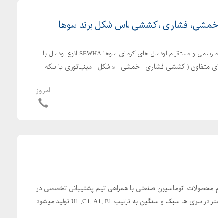
 خمشی، فشاری ،کششی ،اس شکل برند سوها
مجموعه آرتا اینورتر عرضه کننده رسمی و مستقیم لودسل های کره ای سوها SEWHA انوع لودسل با
وزن های مختلف برای کاربردهای متفاون ( کششی فشاری - خمشی - s شکل - مینیاتوری یا سکه
امروز
قیم محصولات اتوماسیون صنعتی با همراهی تیم پشتیبانی تخصصی در
کنار شماست. اینورتر های آیمستر در سری ها سبک و سنگین به ترتیب U1 ,C1, A1, E1 تولید میشود