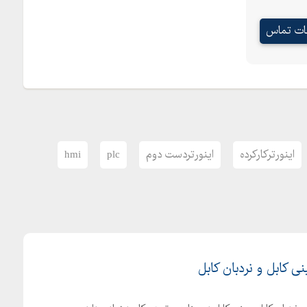
عات تماس
اینورترکارکرده
اینورتردست دوم
plc
hmi
نی کابل و نردبان کابل