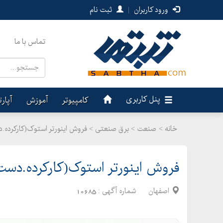
ورود کاربران
|
ثبت نام
تماس با ما
پنل کاربری
کامپیوتر
آموزش
آپار
خانه >
صنعت
>
برق صنعتی > فروش اینورتر استوک(کارکرده.
فروش اینورتر استوک(کارکرده.دست
اصفهان
شماره آگهی :
10685