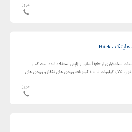
امروز
یتک ، Hitek
ساخت کشور تایوان در تولید قطعات سختافزاری از igbt آلمانی و ژاپنی استفاده شده است که از
کیفیت بالایی برخوردار است. از توان ۰,۷۵ کیلووات تا ۱۰۰۰ کیلووات ورودی های تکفاز و ورودی های
امروز