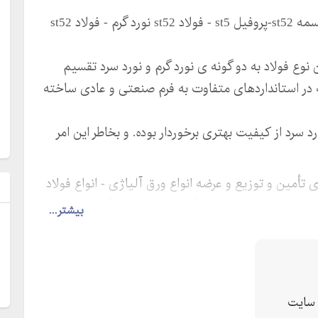
st52 -ورق st52 -فولاد st52 -لوله st52-میلگرد st52-تسمه st52-پروفیل st5 - فولاد st52 نورد گرم - فولاد st52
ست؟.- آشنایی با فولادst52 – فروشst52/ این نوع فولاد به دو گونه ی نورد گرم و نورد سرد تقسیم
– ورق St52 سیاه میگردد که در استانداردهای متفاوت به فرم صنعتی و عادی ساخته
 نورد سرد از کیفیت بهتری برخوردار بوده. و بخاطر این امر
 ی تأمین و توزیع و عرضه انواع ورق آلیاژی - انواع فولاد
ل
- تسمه - پروفیل - میلگرد با استاندارد و گواهینامه های
بیشتر...
ی مورد نیاز خویش انتخاب می نمایید سپاسگزاریم.
سایت