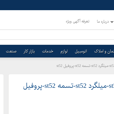
تعرفه آگهی ویژه
درباره ما
تمان و املاک
اتومبیل
لوازم
خدمات
بازار کار
صنعت
st52 -ورق st52 -فولاد st52 -لوله st52-میلگرد st52-تسمه st52-پروفیل