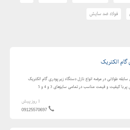
/ ورق سیاه به دو صورت شیت و رول در ضخامتهای کمتر از 15mm. وارد بازار مصرف میگردد .و در ضخامتهای
ها شالوده تهیه ورقهای برشی است.
فولاد ضد سایش
ه بعلت پایداری بالا در برابر رطوبت. و خوردگی در مکانهایی با میزان
 بکار گیری آن در صنایع کشاورزی .- ساخت ورقهای کرکره
 آشپزخانه اشاره نمود.
 گام الکتریک
از ورق های St52 گالوانیزه به فرمها 2000*1000 .و 2500#1250 میلیمتر و پهنای 100*125 سانتیمتر و ضخامت
 سابقه طولانی در عرضه انواع نازل دستگاه زیر پودری گام الکتریک
کیفیت و قیمت مناسب در تمامی سایزهای 3 و 4 و 5
1 روز پیش
09125570697