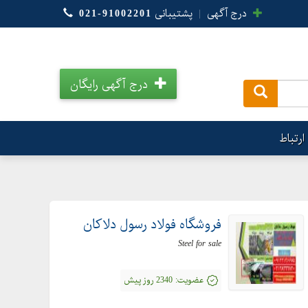
درج آگهی
|
پشتیبانی
021-91002201
درج آگهی رایگان
.
ارتباط
فروشگاه فولاد رسول دلاکان
Steel for sale
عضویت:
2340 روز پیش