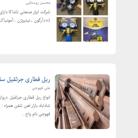
محسن روستایی
شرکت ابزار صنعتی تاماکا دارا
co2,آرگون ، نیتروژن ، آمونیاک ، اسیتلن با خروجی های متغیر برای استفاده در تمام کارهای صنعتی
ریل قطاری جرثقیل سق
علی قهوجی
قهوجی نام واح...