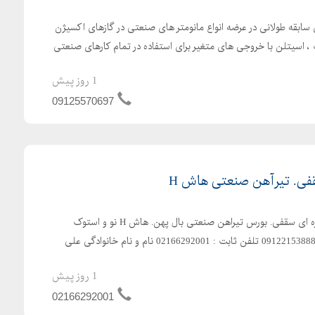
ی سابقه طولانی در عرضه انواع مانومتر های صنعتی در گازهای اکسیژن
1 روز پیش
09125570697
فی. تیرآهن صنعتی هاش H
انواع ریل قطاری جرثقیل. دروازه ای سقفی. بورس تیراهن صنعتی بال پهن. هاش H نو و استوک
شاداباد بازار اهن تلفن همراه : 09122153888 تلفن ثابت : 02166292001 نام و نام خانوادگی علی
1 روز پیش
02166292001