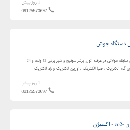
1 روز پیش
09125570697
قی دستگاه جوش
شرکت ابزار صنعتی تاماکا دارای سابقه طولانی در عرضه انواع پرشر سوئیچ و شیر برقی 42 ولت و 24
1 روز پیش
09125570697
کسیژن