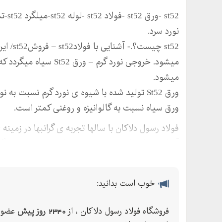
نورد سرد.
st52 چی
میشود. خروجی نورد گرم 
میشود.
ورق St52 تولید شده با شیوه ی نورد گرم نسبت به
ورق سیاه نسبت به گالوانیزه و روغنی کمتر است.
فولاد رسول دلاکان با سالها تجربه ی گرانبها در زمینه
آلیاژی با اشکال مختلف تولیدی از جمله ورق- میلگرد 
روز دنیا در سراسر ایران فعالیت مینماید.
صنعتگر گرامی از اینکه ما را جهت خرید فولاد آلیاژ
خوب است بدانید:
ارتباط با ما: 09122136675 - 02128423820
fooladrasuldalakan@gmail.com
فروشگاه فولاد رسول دلاکان ، از
2340 روز پیش
عضو 