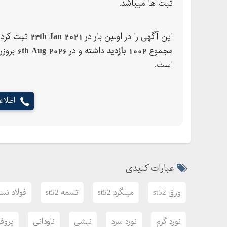
لازم به توجه است که در زمان خرید این نوع ورق تو
ثبت ها میباشد.
کلیدی ST میباشد به روشی که ورقهای سیاه نورد گرم فی مابین St33 الی ST52 قرار دارد.
این آگهی را در اولین بار در
24th Jan 2021
ثبت کرده
رده بندی St52
مجموع
1002 بازدید
داشته و در
6th Aug 2026
بروزر
است.
داشته .و از انعطافپذیری بالاتری برخوردار میباشد.
لازم به تذک
اطلا
بیشتر در صنایع ساخت سد سازی و مخزن سازی و پتر
کاربرد ورقSt52
کاربرد ورق ST52 سیاه / از این نوع فولاد
ورقهای سیاه نوع ST37 به جهت انعطاف 
عبارات کلیدی
است . از دیگر کاربردهای این نوع فلزم میتوان به 
نیز اشاره نمود.
ورق st52
میلگرد st52
تسمه st52
فولاد نسو
اشکال موجود این نوع ورق در بازار
نورد گرم
نورد سرد
نبشی
ناودانی
پروفیل 