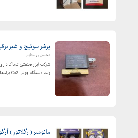
پرشر سوئیچ و شیر بر
محسن روستایی
ولت دستگاه جوش Co2 برندهای گام الکتریک ، صبا الکتریک ، اورین الکتریک و راد الکتریک
مانومتر ( رگلاتور ) آرگون -co2 - ا