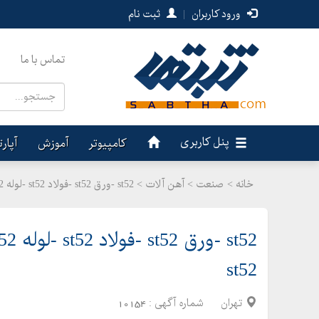
ورود کاربران
|
ثبت نام
تماس با ما
پنل کاربری
کامپیوتر
آموزش
آپار
خانه >
صنعت
>
آهن آلات > st52 -ورق st52 -فولاد st52 -لوله st52-میلگرد st52-تسمه st52-پروفیل st52
st52
تهران
شماره آگهی :
10154