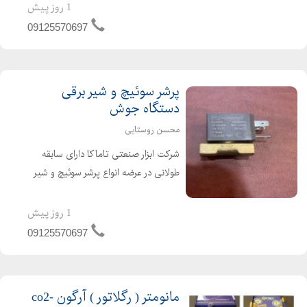
انواع فلزات ، شیشه و چرم مقاوم در برابر
1 روز پیش
حرارت گچ خط کشی صنعتی مناسب خط
09125570697
کشی روی فلزات
پرشر سوئیچ و شیر برقی
دستگاه جوش
محسن روستایی
شرکت ابزار صنعتی تاماکا دارای سابقه
طولانی در عرضه انواع پرشر سوئیچ و شیر
برقی 42 ولت و 24 ولت دستگاه جوش
Co2 برندهای گام الکتریک ، صبا الکتریک
1 روز پیش
، اورین الکتریک و راد الکتریک
09125570697
مانومتر ( رگلاتور ) آرگون -co2