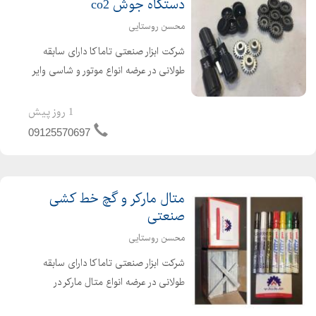
دستگاه جوش co2
محسن روستایی
شرکت ابزار صنعتی تاماکا دارای سابقه
طولانی در عرضه انواع موتور و شاسی وایر
فیدر دستگاه جوش co2 ۲۴ ولت و ۴۲
ولت چرخ دنده ، غلطک ، درپوش و دسته
1 روز پیش
اهرم دستگاه جوش co2
09125570697
متال مارکر و گچ خط کشی
صنعتی
محسن روستایی
شرکت ابزار صنعتی تاماکا دارای سابقه
طولانی در عرضه انواع متال مارکر در
رنگهای مختلف جهت خط کشی روی