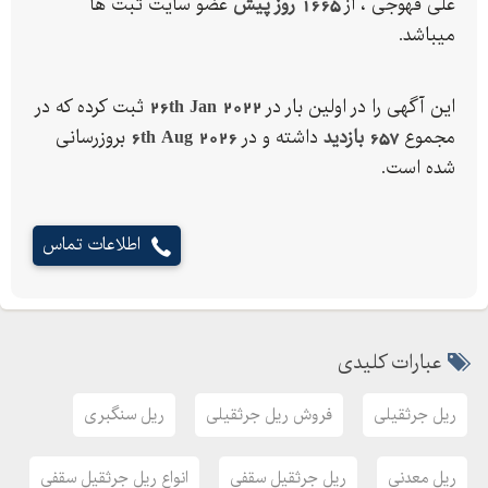
علی قهوجی ، از
1665 روز پیش
عضو سایت ثبت ها
• تیپA ( مورد استفاده در جرثقیل )
میباشد.
09122153888_ 02166292001
این آگهی را در اولین بار در
26th Jan 2022
ثبت کرده که در
مجموع
657 بازدید
داشته و در
6th Aug 2026
بروزرسانی
شده است.
اطلاعات تماس
عبارات کلیدی
ریل جرثقیلی
فروش ریل جرثقیلی
ریل سنگبری
ریل معدنی
ریل جرثقیل سقفی
انواع ریل جرثقیل سقفی