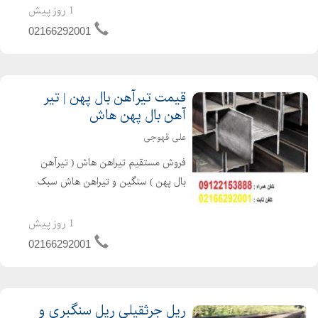
تلفن همراه : 09122153888 تلفن ثابت :
1 روز پیش
02166292001 نام و نام خانوادگی علی
02166292001
قهوجی نام واح...
قیمت تیرآهن بال پهن | تیر
آهن بال پهن هاش
علی قهوجی
فروش مستقیم تیراهن هاش ( تیرآهن
بال پهن ) سنگین و تیراهن هاش سبک
اروپایی & HEA & HEB ) , در انواع
سایزها با گواهینامه کیفیت ( سرتیفیکیت
1 روز پیش
هاش ) محصول کشور کره 09122153888_
02166292001
02166292001
ریل جرثقیلی ریل سنگبری و