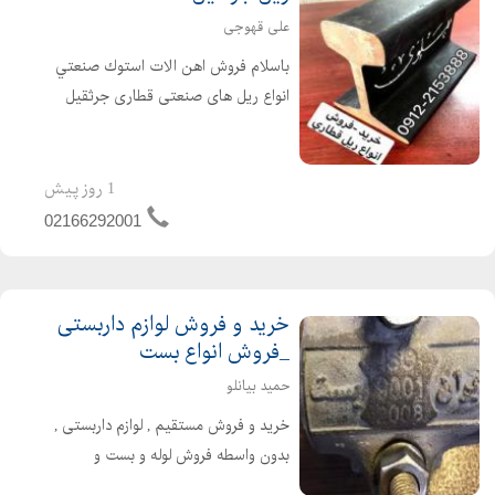
علی قهوجی
باسلام فروش اهن الات استوك صنعتي
انواع ریل های صنعتی قطاری جرثقیل
(دروازه اي -سقفي) تيراهن صنعتي بال
پهن H- باتشكر تلفن همراه :
09122153888 نام و نام خانوادگی : علی
1 روز پیش
قهوجی نام واحد تجاری...
02166292001
خرید و فروش لوازم داربستی
_فروش انواع بست
حمید بیانلو
خرید و فروش مستقیم , لوازم داربستی ,
بدون واسطه فروش لوله و بست و
اتصالات به قیمت پایین خرید کلیه ی