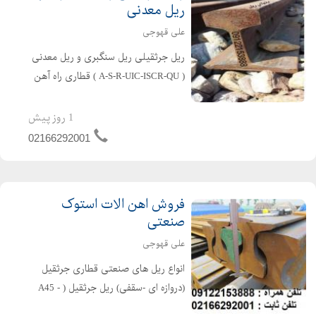
ریل معدنی
علی قهوجی
ریل جرثقیلی ریل سنگبری و ریل معدنی
( A-S-R-UIC-ISCR-QU ) قطاری راه آهن
سنگ شکن... ریل پهلوی ریل روسی
اروپا... در تمامی تیپ های استاندارد به
1 روز پیش
دلخواه شما ،،،عمده و خرده،،، تمامی بارها
02166292001
به صورت (...
فروش اهن الات استوک
صنعتی
علی قهوجی
انواع ریل های صنعتی قطاری جرثقیل
(دروازه ای -سقفی) ریل جرثقیل ( A45 -
A55 - A65 - A75 - A100 - A120 ) و ....