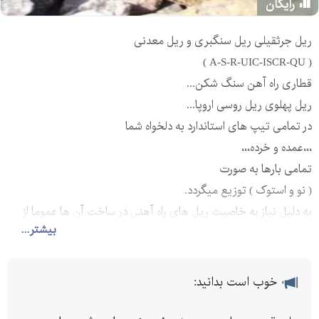
رایگان
ریل جرثقیلی ریل سنگبری و ریل معدنی
( A-S-R-UIC-ISCR-QU )
قطاری راه آهن سنگ شکن...
ریل پهلوی ریل روسی اروپا...
در تمامی تیپ های استاندارد به دلخواه شما
،،،عمده و خرده،،،
تمامی بارها به صورت
( نو و استوک ) توزیع میگردد.
به دلیل نیاز به خاصیت ریل های راه آهنی در ساخت آن ها عموما از
بیشتر...
فولاد های CK45 یا CK55 استفاده میشود.
همین طور این مقاطع با استانداردهای زیر نیز تولید میشود
• تیپ S ( استاندارد اروپا )
خوب است بدانید:
• تیپ R ( استاندارد روس )
• تیپ JIS ( استاندارد ژاپن )