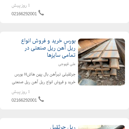
ریل راه آهن ( R33 - R38 - R43 - R64 -
1 روز پیش
S49 - P50 - UIC50 - UIC54 - UIC60 )
02166292001
ریلها...
بورس خرید و فروش انواع
ریل آهن ریل صنعتی در
تمامی سایزها
علی قهوجی
جرثقیلی تیرآهن بال پهن هاشH بورس
خرید و فروش انواع ریل آهن ریل صنعتی
در تمامی سایزها تیرآهن بال پهن هاشH
1 روز پیش
ریل آهن ریل صنعتی ریل جرثقیلی ، ریل
02166292001
معدن معدنی ریل قطاری ریل ، معدن
ریل ایران دست د...
ریل جرثقیل