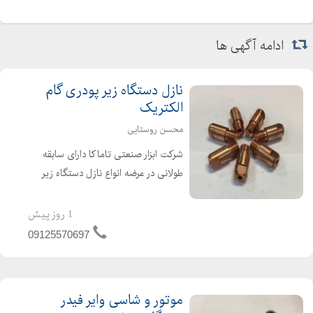
ادامه آگهی ها
نازل دستگاه زیر پودری گام
الکتریک
محسن روستایی
شرکت ابزار صنعتی تاماکا دارای سابقه
طولانی در عرضه انواع نازل دستگاه زیر
پودری گام الکتریک ساخته شده از جنس
مس شش پر با کیفیت و قیمت مناسب
1 روز پیش
در تمامی سایزهای 3 و 4 و 5
09125570697
موتور و شاسی وایر فیدر