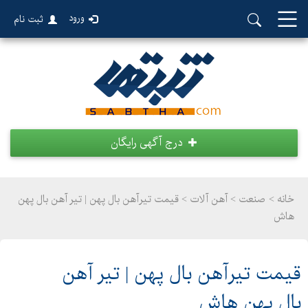
ورود
ثبت نام
درج آگهی رایگان
خانه >
صنعت
>
آهن آلات > قیمت تیرآهن بال پهن | تیر آهن بال پهن
هاش
قیمت تیرآهن بال پهن | تیر آهن
بال پهن هاش