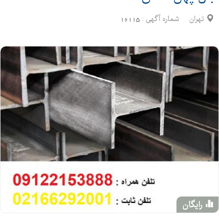
تهران
شماره آگهی :
16115
رایگان