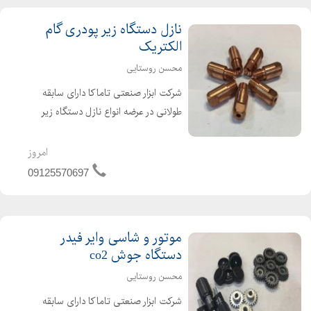
نازل دستگاه زیر پودری گام
الکتریک
محسن روستایی
شرکت ابزار صنعتی تاماکا دارای سابقه
طولانی در عرضه انواع نازل دستگاه زیر
پودری گام الکتریک ساخته شده از جنس
مس شش پر با کیفیت و قیمت مناسب
امروز
در تمامی سایزهای 3 و 4 و 5
09125570697
موتور و شاسی وایر فیدر
دستگاه جوش co2
محسن روستایی
شرکت ابزار صنعتی تاماکا دارای سابقه