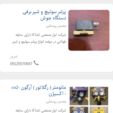
پرشر سوئیچ و شیر برقی
دستگاه جوش
محسن روستایی
شرکت ابزار صنعتی تاماکا دارای سابقه
طولانی در عرضه انواع پرشر سوئیچ و شیر
برقی 42 ولت و 24 ولت دستگاه جوش
Co2 برندهای گام الکتریک ، صبا الکتریک
امروز
، اورین الکتریک و راد الکتریک
09125570697
مانومتر ( رگلاتور ) آرگون -co2
- اکسیژن
محسن روستایی
شرکت ابزار صنعتی تاماکا دارای سابقه