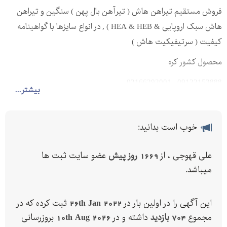
فروش مستقیم تیراهن هاش ( تیرآهن بال پهن ) سنگین و تیراهن
هاش سبک اروپایی & HEA & HEB ) , در انواع سایزها با گواهینامه
کیفیت ( سرتیفیکیت هاش )
محصول کشور کره
09122153888_ 02166292001
بیشتر...
خوب است بدانید:
علی قهوجی ، از
1669 روز پیش
عضو سایت ثبت ها
میباشد.
این آگهی را در اولین بار در
26th Jan 2022
ثبت کرده که در
مجموع
704 بازدید
داشته و در
10th Aug 2026
بروزرسانی