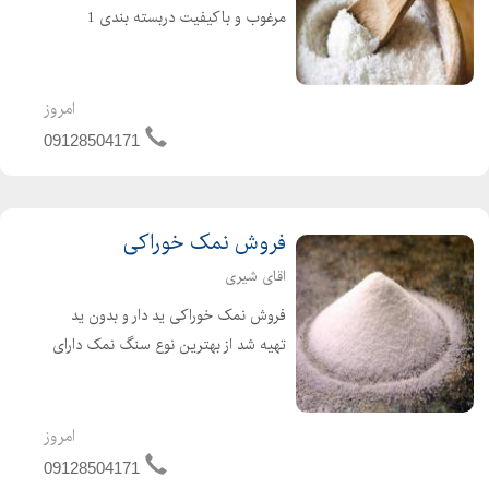
مرغوب و باکیفیت دربسته بندی 1
کیلویی و 25کیلویی بصورت عمده و
جزئی مستقیم از کارخانه وبدون واسطه
امروز
09128504171
فروش نمک خوراکی
اقای شیری
فروش نمک خوراکی ید دار و بدون ید
تهیه شد از بهترین نوع سنگ نمک دارای
خلوص بالای 99درصد
امروز
09128504171