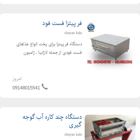
فر پیتزا فست فود
shayan kala
دستگاه فر پیتزا برای پخت انواع غذاهای
فست فودی از جمله لازانیا ، ژامبون
تنوری ، سیب زمینی تنوری و غیره مورد
استفاده قرار می گیرد. دستگاه فر پیتزا در
انواع مختلف صندوقی ، ریلی ، آجری ،
امروز
سنگی ، تنوری...
09148015541
دستگاه چند کاره آب گوجه
گیری
shayan kala