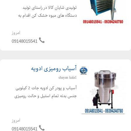
تولیدی شایان کالا در راستای تولید
دستگاه های میوه خشک کن اقدام به
تولید میوه خشک کن خانگی نموده که
مشکل خشک کردن میوه را در خانه حل
امروز
می کند . دستگاه خشک کن میوه مناسب
09148015541
برای خشک کردن انواع میوه جات ،...
آسیاب رومیزی ادویه
shayan kala1
آسیاب و پودر کن ادویه جات 2 کیلویی
جنس بدنه تمام استیل و حالت رومیزی
دارد از آنجایی که وزن دستگاه کم است در
نتیجه جابجایی دستگاه ادویه نیز براحتی
امکان پذیر می باشد. جنس تیغه ها
امروز
فولادی و بسیار منا...
09148015541