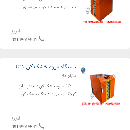
سیستم هوشمند با درب شیشه ای و
سوخت گازی توانایی خشک کردن انواع
میوه جات ، سبزی جات ، ادویه جات ،
قارچ ، گوشت ، کشک ، انگور برای تهیه
امروز
کشمش بکار می رود. دستگاه میوه خ...
09148015541
دستگاه میوه خشک کن G12
شایان کالا
دستگاه میوه خشک کن G12 در سایز
کوچک و بصورت دستگاه خشک کن
خانگی می باشد. دستگاه خشک کن
بعلاوه بر خشک کن میوه می توان بعنوان
خشک کن سبزی ، خشک کن قارچ ،
امروز
خشک کن ادویه بصورت خشک کن
09148015541