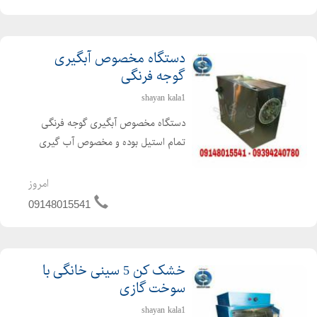
خانگی استفاده نم...
دستگاه مخصوص آبگیری
گوجه فرنگی
shayan kala1
دستگاه مخصوص آبگیری گوجه فرنگی
تمام استیل بوده و مخصوص آب گیری
گوجه با قدرت موتور 3 اسب اتومات .
توانایی جدا سازی تفاله و تخم گوجه از
امروز
آب گوجه که در صورت نیاز کشاورزان
09148015541
محترم تخمه جدا شده تفاله گو...
خشک کن 5 سینی خانگی با
سوخت گازی
shayan kala1