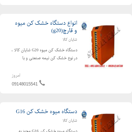
انواع دستگاه خشک کن میوه
و قارچ(g20)
شایان کالا
دستگاه خشک کن میوه G20 شایان کالا ،
در نوع خشک کن نیمه صنعتی و با
ظرفیت کم جهت استفاده در محیط های
کوچک طراحی شده است . دستگاه میوه
امروز
خشک کن G20 مجهز به سیستم هوشمند
09148015541
با درب شیشه ای و سوخت گازی توانا...
دستگاه میوه خشک کن G16
شایان کالا
دستگاه میوه خشک کن G16 مجهز به