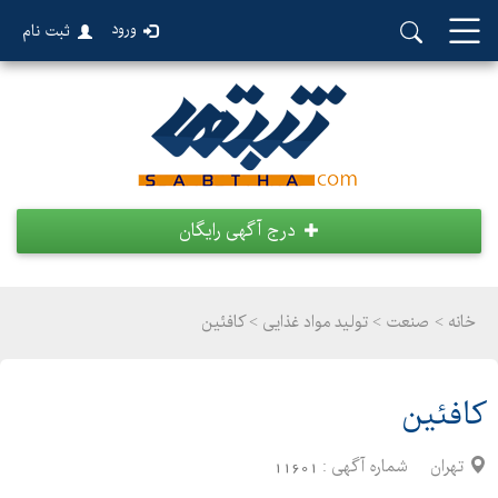
ورود
ثبت نام
درج آگهی رایگان
خانه >
صنعت
>
تولید مواد غذایی > کافئین
کافئین
تهران
شماره آگهی :
11601