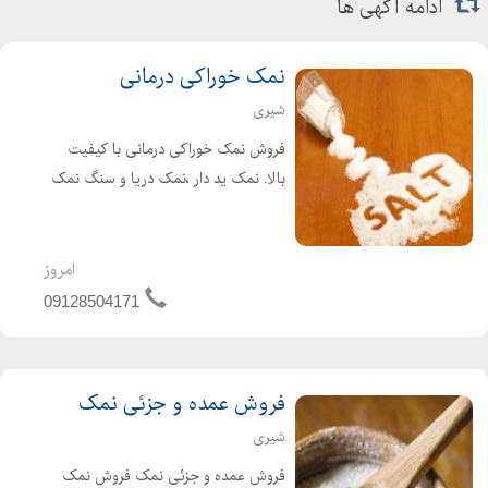
ادامه آگهی ها
نمک خوراکی درمانی
شیری
فروش نمک خوراکی درمانی با کیفیت
بالا. نمک ید دار ،نمک دریا و سنگ نمک
از جمله نمک های خوراکی و پر طرفدار
هستند. سنگ نمک با داشتن 84عنصر
مفید بعنوان بهترین نمک خوراکی به
امروز
تایید پزشکان میباشد.
09128504171
فروش عمده و جزئی نمک
شیری
فروش عمده و جزئی نمک فروش نمک