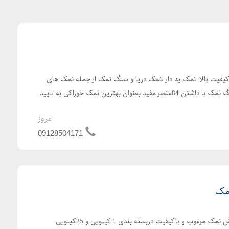
یفیت بالا. نمک ید دار ،نمک دریا و سنگ نمک از جمله نمک های
خوراکی و پر طرفدار هستند. سنگ نمک با داشتن 84عنصر مفید بعنوان بهترین نمک خوراکی به تایید
امروز
09128504171
مک
فروش عمده و جزئی نمک فروش نمک مرغوب و باکیفیت دربسته بندی 1 کیلویی و 25کیلویی