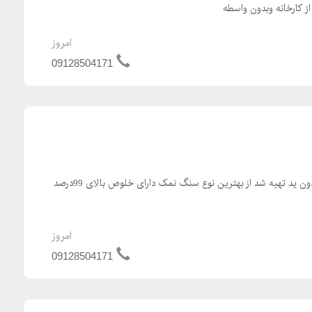
 کارخانه وبدون واسطه
امروز
09128504171
 ید تهیه شد از بهترین نوع سنگ نمک دارای خلوص بالای 99درصد
امروز
09128504171