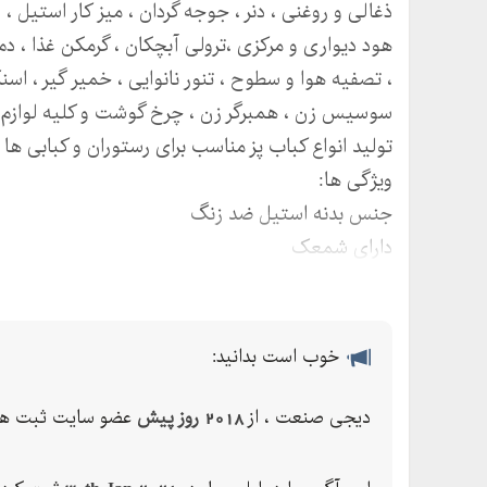
ذغالی و روغنی ، دنر ، جوجه گردان ، میز کار استیل ، وا
هود دیواری و مرکزی ،ترولی آبچکان ، گرمکن غذا ، دم
، تصفیه هوا و سطوح ، تنور نانوایی ، خمیر گیر ، اس
سوسیس زن ، همبرگر زن ، چرخ گوشت و کلیه لوازم 
تولید انواع کباب پز مناسب برای رستوران و کبابی ه
ویژگی ها:
جنس بدنه استیل ضد زنگ
دارای شمعک
پایه های آهنی
شعله پخش کن آهنی
آدرس دفتر فروش : ارومیه خ عطایی روبروی بانک م
خوب است بدانید:
برای اطلاعات بیشتر و ثبت سفارش با شماره های زیر
دیجی صنعت ، از
2018 روز پیش
عضو سایت ثبت ها 
وبسایت : dgsanaat