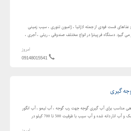
ع غذاهای فست فودی از جمله لازانیا ، ژامبون تنوری ، سیب زمینی
ر می گیرد. دستگاه فر پیتزا در انواع مختلف صندوقی ، ریلی ، آجری ،
امروز
09148015541
وجه گیری
ی مناسب برای آب گیری گوجه جهت رب گوجه ، آب لیمو ، آب انگور
، آب غوره ، آب آلوزرد برای لواشک و آب انار دانه شده و آب سیب با ظرفیت 500 تا 700 کیلو در
امروز