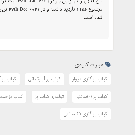
این آگهی را در اولین بار در
30th Jan 2021
ثبت کرده
آدرس تلگرام : dgsanaat
مجموع
1156 بازدید
داشته و در
27th Dec 2022
بروز
اینستاگرام : dgsanaat
شده است.
ارسال دستگاه به سراسر کشور در اسرع وقت.
عبارات کلیدی
کباب پز گازی دیوار
کباب پز آپارتمانی
کباب پز گ
کباب پز 60سانتی
تولیدی کباب پز
کباب پز صنع
کباب پز گازی 70 سانتی