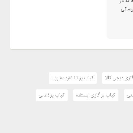
 که در
رسانی
ازی دیجی کالا
کباب پز 11 نفره مه پویا
تی
کباب پز گازی ایستاده
کباب پز ذغالی