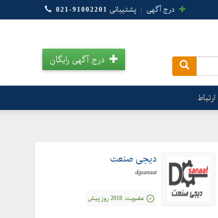
درج آگهی
|
پشتیبانی
021-91002201
درج آگهی رایگان
.
ارتباط
دیجی صنعت
dgsanaat
عضویت:
2018 روز پیش