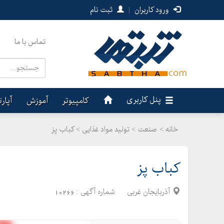
ورود کاربران
|
ثبت نام
تماس با ما
پنل کاربری
کامپیوتر
آموزش
آپار
خانه >
صنعت
>
تولید مواد غذایی > کباب پز
کباب پز
آذربایجان غربی
شماره آگهی :
10266