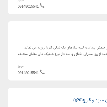
09148015541
اسمش پیداست کلیه نیاز های یک شالی کار را براورده می نماید.
اده از برق مصرفی تکفاز و یا سه فاز انواع شلتوک های مناطق مختلف
امروز
09148015541
وه و قارچ(g20)