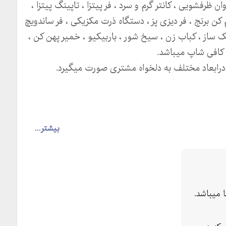
ن ظرفشویی ، کانتر گرم و سرد ، فر پیتزا ، تاپینگ پیتزا ،
 کن برنج ، فر دیزی پز ، دستگاه ذرت مکزیکی ، فر ساندویچ
نک ساز ، کباب زن ، سیخ شور ، باربیکیو ، خمیر پهن کن ،
کافی شاپ میباشد.
ا درابعاد مختلف به دلخواه مشتری صورت میگیرد.
بیشتر...
لی ساختمان سبز الماس طبقه سوم
 تماس بگیرید :
میباشد.