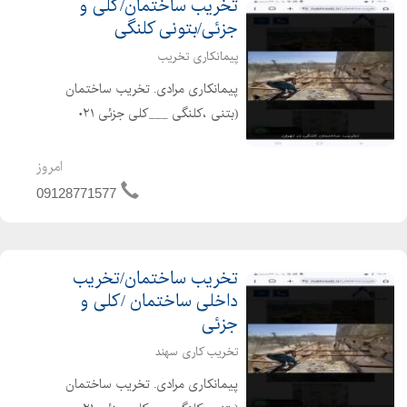
تخریب ساختمان/کلی و
جزئی/بتونی کلنگی
پیمانکاری تخریب
پیمانکاری مرادی. تخریب ساختمان
(بتنی ،کلنگی ___کلی جزئی ۰۲۱
۶۶۱۹۱۶۸۴__۰۲۲۴۴۲۹۷۸۸۹ خریدار
ضایعات ،خاکبرداری ،گودبرداری با انواع
امروز
بیل مکانیکی ،بابکت.. باکارگران مجرب ،
09128771577
خوش اخلاق ،حرفه ای...
تخریب ساختمان/تخریب
داخلی ساختمان /کلی و
جزئی
تخریب کاری سهند
پیمانکاری مرادی. تخریب ساختمان