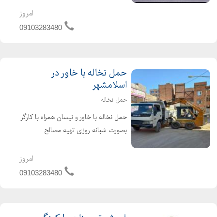
کندن استخر با بابکت محوطه سازی با
امروز
بابکت
09103283480
حمل نخاله با خاور در
اسلامشهر
حمل نخاله
حمل نخاله با خاور و نیسان همراه با کارگر
بصورت شبانه روزی تهیه مصالح
ساختمانی :ماسه سیمان گچ آجر پوکه
و.....با قیمت مناسب و سریعترین زمان
امروز
ممکن در اسلامشهر گلستان زرافشان باغ
09103283480
فیض شهرک انبیا ...