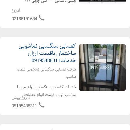
(بتنی ،کلنگی ___کلی جزئی ۰۲۱
۶۶۱۹۱۶۸۴__۰۲۲۴۴۲۹۷۸۸۹ خریدار
امروز
ضایعات ،خاکبرداری ،گودبرداری با انواع
02166191684
بیل مکانیکی ،بابکت.. باکارگران مجرب ،
خوش اخلاق ،حرفه ای...
کفسابی سنگسابی نماشویی
ساختمان باقیمت ارزان
خدمات09195488311
شرکت کفسابی سنگسابی نماشویی قیمت
مناسب
خدمات کفسابی سنگسابی ابراهیمی با
مناسب ترین قیمت انواع خدمات
1 روز پیش
کفسابی اعم از کفسابی پارکینگ پارکت
09195488311
لابی نشینمن منزل اداره شرکت هتل
ساختمان پارکت پله پاگرد راهرو سالن
انجام می شود برای دیدن نمونه ک...