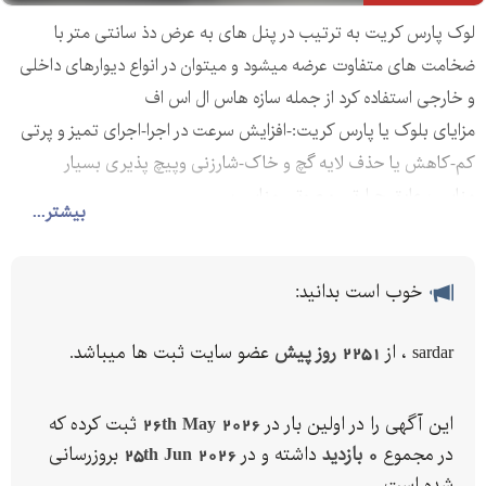
لوک پارس کریت به ترتیب در پنل های به عرض دذ سانتی متر با
ضخامت های متفاوت عرضه میشود و میتوان در انواع دیوارهای داخلی
و خارجی استفاده کرد از جمله سازه هاس ال اس اف
مزایای بلوک یا پارس کریت:-افزایش سرعت در اجرا-اجرای تمیز و پرتی
کم-کاهش یا حذف لایه گچ و خاک-شارزنی وپیچ پذیری بسیار
مناسب-عایق حرارتی و صوتی مناسب
بیشتر...
خوب است بدانید:
sardar ، از
2251 روز پیش
عضو سایت ثبت ها میباشد.
این آگهی را در اولین بار در
26th May 2026
ثبت کرده که
در مجموع
0 بازدید
داشته و در
25th Jun 2026
بروزرسانی