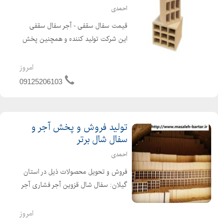
احمدی
قیمت سفال سقفی - آجر سفال سقفی
این شرکت تولید کننده و همچنین پخش
کننده سفال سقفی در استان های گیلان و
قزوین و زنجان و البرز و تهران و مازندران
امروز
می باشد . فروش انواع آجر سفال سقفی :
09125206103
سفال سقفی ...
تولید فروش و پخش آجر و
سفال شال برتر
احمدی
فروش و تحویل محصولات ذیل در استان
گیلان: سفال شال قزوین آجر فشاری آجر
نما بلوک سیمانی هبلکس سیمان
محصولات بالا در استانهای البرز و تهران و
امروز