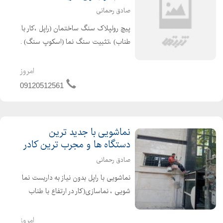
صادق رحمانی
پیچ رولپلاک سنگ ساختمان (راپل ،کار با
طناب) ،تثبیت سنگ نما (اسکوپ سنگ) .
پیچ و رولپلاک نماهای سنگی با پیچ
گالوانیزه 6 سانتی متری با پوشش
امروز
مخصوص پشت پیچ (بتونه مخصوص
09120512561
،رنگ و )و نصب سنگ های افتاده. ...
نماشویی با جدید ترین
دستگاه ها و مجرب ترین کادر
صادق رحمانی
نماشویی با راپل بدون نیاز به داربست نما
شویی ، نماسازی(کار در ارتفاع با طناب
بدون داربست به روش راپل) شستشوی
نمای ساختمان بدون داربست یکی از
امروز