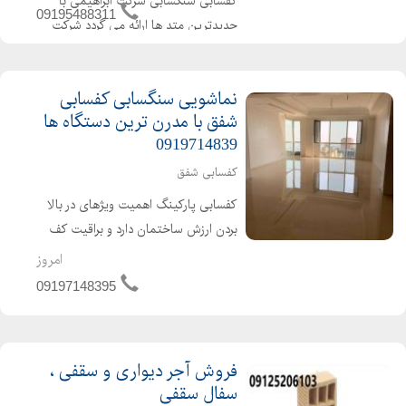
کفسابی سنگسابی شرکت ابراهیمی با
09195488311
جدیدترین متد ها ارائه می گردد شرکت
کفسابی ابراهیمی یکی از بزرگترین و
معتبرترین شرکتهای خاورمیانه میباشد
نماشویی سنگسابی کفسابی
انواع خدمات کفسابی وسنگسابی
شفق با مدرن ترین دستگاه ها
ابراهیمی اعم از کفسابی پله پاگرد ...
0919714839
کفسابی شفق
کفسابی پارکینگ اهمیت ویژهای در بالا
بردن ارزش ساختمان دارد و براقیت کف
پارکینگ در بازدید اول مهم می باشد. ما
امروز
در گروه بازسازی ساختمان و نظافت شفق
09197148395
برای کف سابی پارکینگ از دستگاه های
خارجی و استادکار...
فروش آجر دیواری و سقفی ،
سفال سقفی