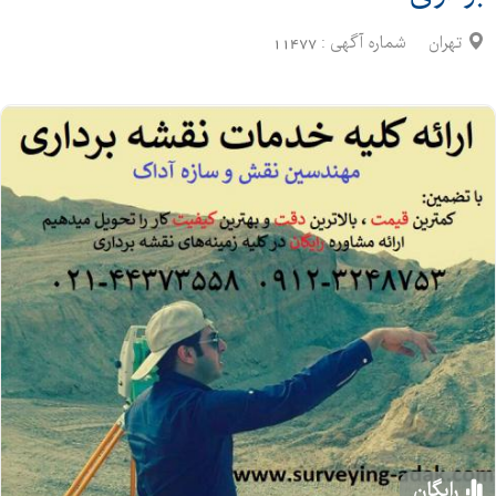
تهران
شماره آگهی :
11477
رایگان