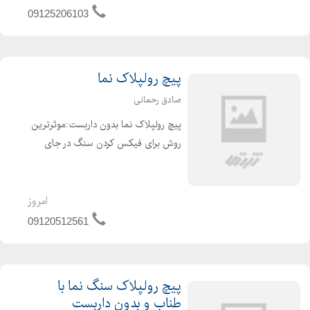
قزوین و زنجان و قم . احمدی تهران :
09125206103
مصالح ساختما...
پیچ رولپلاک نما
صادق رحمانی
پیچ رولپلاک نما بدون داربست:موثرترین
روش برای فیکس کردن سنگ در جای
خود روش پیچ رولپلاک نما بدون داربست
میباشد.این امر بسیار ضروری و در حین
حال باعث جلوگیری از ریزش و افتادن
امروز
سنگ است.بهترین زمان پیچ ...
09120512561
پیچ رولپلاک سنگ نما با
طناب و بدون داربست