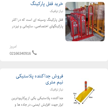
خرید قفل پارکینگ
نیاز ترافیک
قفل پارکینگ وسیله ای است که در اکثر
پارکینگهای اختصاصی، سازمانی و نیز در
کارخانه ها، بیمارستانهه، ارگانها و
سازمانهای دولتی و قابل استفاده بوده و
این امکان را فراهم می آورد که دیگر کسی
امروز
در محل اختص...
02166340916
فروش جداکننده پلاستیکی
نیم متری
نیاز ترافیک
جداکننده پلاستیکی یکی از پرکاربردترین
ابزار جهت افزایش ایمنی، در جاده ها و