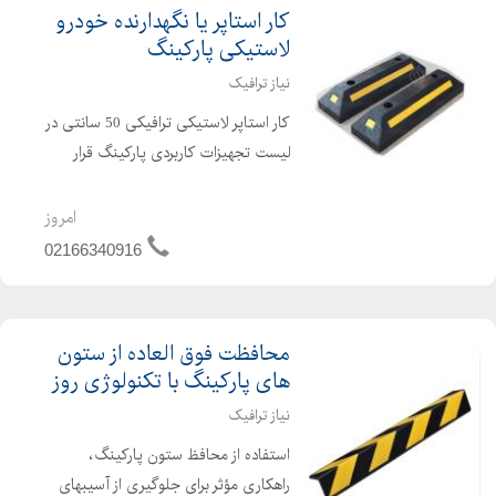
کار استاپر یا نگهدارنده خودرو
لاستیکی پارکینگ
نیاز ترافیک
کار استاپر لاستیکی ترافیکی 50 سانتی در
لیست تجهیزات کاربردی پارکینگ قرار
گرفته شده است. این محصول لاستیکی
دارای ابعاد 50*10 سانتی متر است که به
امروز
راحتی جابجا می شود. کار استاپر 50
02166340916
سانتی به شکل مستط...
محافظت فوق العاده از ستون
های پارکینگ با تکنولوژی روز
نیاز ترافیک
استفاده از محافظ ستون پارکینگ،
راهکاری مؤثر برای جلوگیری از آسیبهای