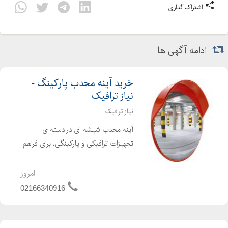
اشتراک گذاری
ادامه آگهی ها
خرید آینه محدب پارکینگ -
نیاز ترافیک
نیاز ترافیک
آینه محدب شیشه ای در دسته ی
تجهیزات ترافیکی و پارکینگی، برای فراهم
نمودن دید افراد در پیچ ها، تقاطع ها،
پارکینگ ها و جاهایی که از دید رانندگان
امروز
پنهان می ماند تولید می شود، تا امکان
02166340916
بروز حوادث جاده ا...