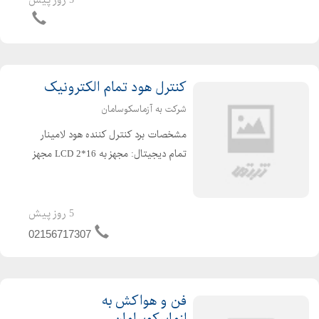
5 روز پیش
خش و ضد اسيد پوشش داده شده است .
بدنه : از جنس MDF به ضخ...
کنترل هود تمام الکترونیک
شرکت به آزماسکوسامان
مشخصات برد كنترل كننده هود لامينار
تمام ديجيتال: مجهز به 16*LCD 2 مجهز
به تايمر قابل تنظيم UV سيستم كنترل
كننده داراي تاخير در وصل لامپ UV
ميباشد جهت حفاظت كاربر مجهز به
5 روز پیش
ساعت شمار UV(مد...
02156717307
فن و هواکش به