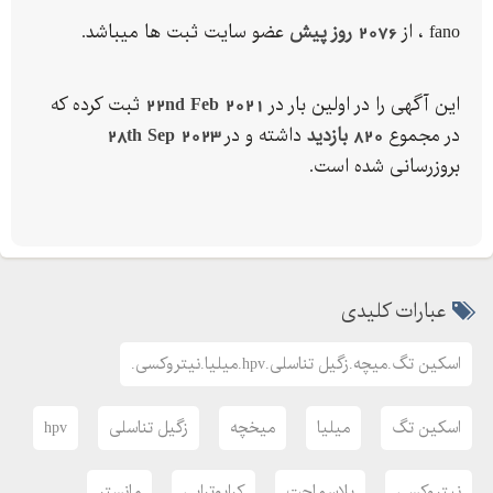
پوست وارد نشود سپس روی موضع گاز نیتروژن مایع را اسپری
fano ، از
2076 روز پیش
عضو سایت ثبت ها میباشد.
مینماییم.(آموزش کامل حین خرید)
_____________________________
این آگهی را در اولین بار در
22nd Feb 2021
ثبت کرده که
حداقل موضع را میتوان با یک کپسول کرایوتراپی درمان نمود.
در مجموع
820 بازدید
داشته و در
28th Sep 2023
_____________________________
بروزرسانی شده است.
ساخت کشور ایتالیا
_____________________________
محتوای بسته:
یک عدد کپسول ml
عبارات کلیدی
دو عدد ژل آنتی فریز هرکدام ml
یک عدد پراب اسپری
اسکین تگ.میچه.زگیل تناسلی.hpv.میلیا.نیتروکسی.
_____________________________
قیمت دستگاه نیتروکسی :,,
اسکین تگ
میلیا
میخچه
زگیل تناسلی
hpv
دارای سال انقضا()
_____________________________
نیتروکسی
پلاسماجت
کرایوتراپی
مانستر