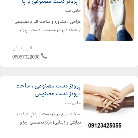
: پروتز دست مصنوعی و پا
حامی طب
طراحی ، مشاوره و ساخت اندام مصنوعی
از جمله : پروتز مصنوعی دست ، پروتز
مصنوعی پا ، پروتز مصنوعی دست و ... در
کلینیک ارتوپدی حامی طب (ارتوز و
6 روز پیش
پروتز) تماس با حامی طب حامی تب :
09057022000
090570...
پروتز دست مصنوعی ، ساخت
پروتز دست مصنوعی
حامی طب
ساخت انواع پروتز دست و پا (پیشرفته،
دیابتی و زیبایی) مرکز تخصصی ارتز و
پروتز حامی طب در سال 1400 تاسیس