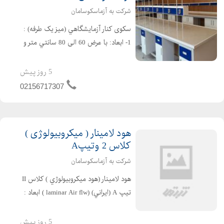
شرکت به آزماسکوسامان
سکوی کنار آزمايشگاهي (میز یک طرفه) :
1- ابعاد: با عرض 60 الی 80 سانتي متر و
ارتفاع 90 سانتي متر ساخته مي شود. 2-
اسكلت بندي : از پروفيل فولادي استاندارد
5 روز پیش
به سطح مقطع30 * 30 یا 30* 50 با رنگ
02156717307
پ...
هود لامینار ( میکروبیولوژی )
کلاس 2 وتیپA
شرکت به آزماسکوسامان
هود لامينار (هود ميكروبيولوژي ) كلاس II
تيپ A (ايراني) (laminar Air flw ) ابعاد :
عرض cm 130 ، ارتفاع cm 220 و عمق cm
80 دوقسمتی اسكلت : از پروفيل فولادي
5 روز پیش