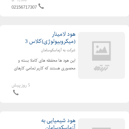
30×30و 30×50 mm با رنگ پود...
02156717307
هود لامینار
(میکروبیولوژی)کلاس 3
شرکت به آزماسکوسامان
این هود ها محفظه های کاملا بسته و
محصوری هستند که کاربر تمامی کارهای
خود را از طریق دستکش های ساق بلند
غیر قابل نفوذی که در جلوی دستگاه
5 روز پیش
تعبیه شده است انجام می دهد . این هود
ها برای کارهای بسیار ...
هود شیمیایی به
آزماسکوسامان