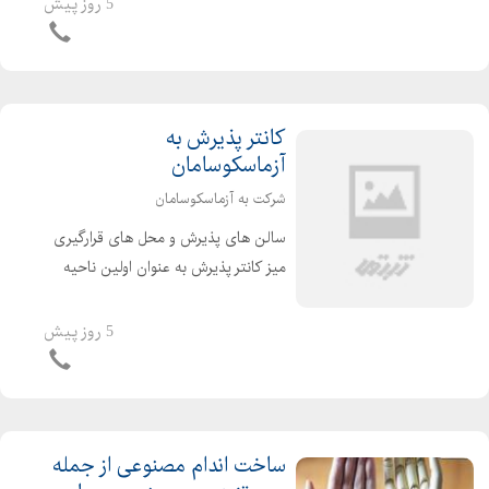
موثرترین روش های تصفیه هوا است.
5 روز پیش
HEPA مخفف عبار...
کانتر پذیرش به
آزماسکوسامان
شرکت به آزماسکوسامان
سالن های پذیرش و محل های قرارگیری
میز کانتر پذیرش به عنوان اولین ناحیه
برخورد مشتری در مراجعات حضوری به
دفتر کار شما شناخته میشود . و میتواند
5 روز پیش
تاثیر بسزایی در تصویر ذهنی اولیه ارباب
رجوع داشته ...
ساخت اندام مصنوعی از جمله