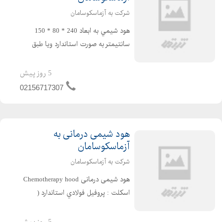
شرکت به آزماسکوسامان
هود شيمي به ابعاد 240 * 80 * 150
سانتیمتر به صورت استاندارد ویا طبق
سفارش مشتری طبق مشخصات فنی ذیل
: به صورت دو قسمتي ساخته میشود . 1-
5 روز پیش
اسكلت : پروفيل فولادي استاندارد گریدA
02156717307
( سنگین ) به ابع...
هود شیمی درمانی به
آزماسکوسامان
شرکت به آزماسکوسامان
هود شیمی درمانی Chemotherapy hood
اسكلت : پروفيل فولادي استاندارد (
سنگین ) به صورت دو قسمتي ساخته
شده و با رنگ پودری الكترواستاتيك ضد