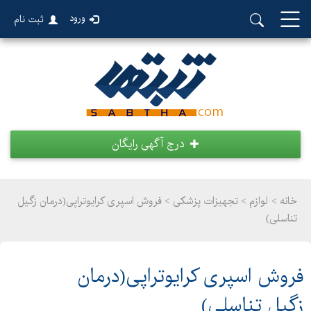
ورود
ثبت نام
درج آگهی رایگان
خانه >
لوازم
>
تجهیزات پزشکی > فروش اسپری کرایوتراپی(درمان زگیل
تناسلی)
فروش اسپری کرایوتراپی(درمان
زگیل تناسلی)