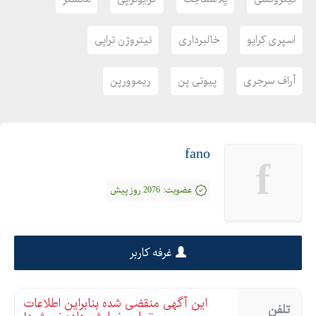
آموزش تخصصی و حرفه ای بصورت کاملا ریگان
____________
اسپری کرایو
خالبرداری
نیتروژن تراپی
آراف سرجری
پیوتی پن
ریموورپن
fano
f
عضویت:
2076 روز پیش
غرفه کاربر
این آگهی منقضی شده بنابراین اطلاعات
تلفن