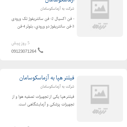
ازماسکوسامان
شرکت به آزماسکوسامان
- فن اکسیال 2- فن سانتریفوژ تک ورودی
3-فن سانتريفوژ دو ورودي، بلوئر 4-فن
سانتريفوژ فشار قوي 5- فنسانتریفوژ ضد
اسيدPVC 6-فن سقفي 7- فن بين كانالي
5 روز پیش
8- فن كانالي 9- يونيت فن ...
09123071264
فیلتر هپا به آزماسکوسامان
شرکت به آزماسکوسامان
فیلتر هپا یکی از تجهیزات تصفیه هوا و از
تجهیزات پزشکی و آزمایشگاهی است.
مکانیزم عمل فیلترهای HEPA استفاده از
فیلترهای هپا یکی از پر طرفدارترین و