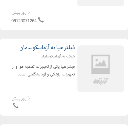
سانتريفوژ فشار قوي 5- فنسانتریفوژ ضد
اسيدPVC 6-فن سقفي 7- فن بين كانالي
5 روز پیش
8- فن كانالي 9- يونيت فن ...
09123071264
فیلتر هپا به آزماسکوسامان
شرکت به آزماسکوسامان
فیلتر هپا یکی از تجهیزات تصفیه هوا و از
تجهیزات پزشکی و آزمایشگاهی است.
مکانیزم عمل فیلترهای HEPA استفاده از
فیلترهای هپا یکی از پر طرفدارترین و
موثرترین روش های تصفیه هوا است.
5 روز پیش
HEPA مخفف عبار...