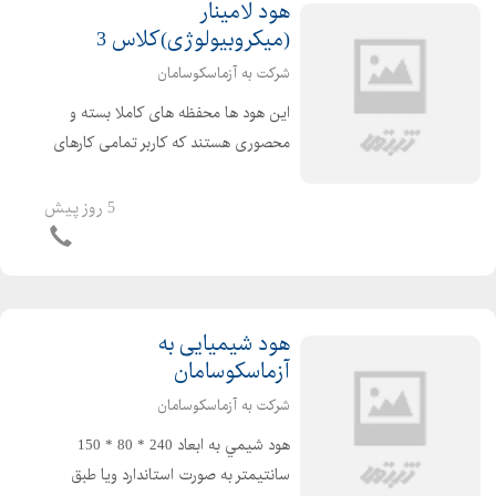
هود لامینار
(میکروبیولوژی)کلاس 3
شرکت به آزماسکوسامان
این هود ها محفظه های کاملا بسته و
محصوری هستند که کاربر تمامی کارهای
خود را از طریق دستکش های ساق بلند
غیر قابل نفوذی که در جلوی دستگاه
5 روز پیش
تعبیه شده است انجام می دهد . این هود
ها برای کارهای بسیار ...
هود شیمیایی به
آزماسکوسامان
شرکت به آزماسکوسامان
هود شيمي به ابعاد 240 * 80 * 150
سانتیمتر به صورت استاندارد ویا طبق