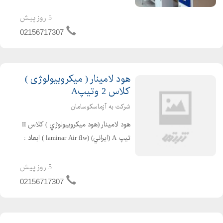
ارتفاع 90 سانتي متر ساخته مي شود. 2-
اسكلت بندي : از پروفيل فولادي استاندارد
5 روز پیش
به سطح مقطع30 * 30 یا 30* 50 با رنگ
02156717307
پ...
هود لامینار ( میکروبیولوژی )
کلاس 2 وتیپA
شرکت به آزماسکوسامان
هود لامينار (هود ميكروبيولوژي ) كلاس II
تيپ A (ايراني) (laminar Air flw ) ابعاد :
عرض cm 130 ، ارتفاع cm 220 و عمق cm
80 دوقسمتی اسكلت : از پروفيل فولادي
5 روز پیش
30×30و 30×50 mm با رنگ پود...
02156717307