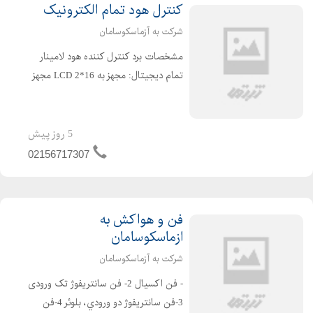
کنترل هود تمام الکترونیک
شرکت به آزماسکوسامان
مشخصات برد كنترل كننده هود لامينار
تمام ديجيتال: مجهز به 16*LCD 2 مجهز
به تايمر قابل تنظيم UV سيستم كنترل
كننده داراي تاخير در وصل لامپ UV
ميباشد جهت حفاظت كاربر مجهز به
5 روز پیش
ساعت شمار UV(مد...
02156717307
فن و هواکش به
ازماسکوسامان
شرکت به آزماسکوسامان
- فن اکسیال 2- فن سانتریفوژ تک ورودی
3-فن سانتريفوژ دو ورودي، بلوئر 4-فن