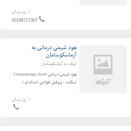
سفارش مشتری طبق مشخصات فنی ذیل
: به صورت دو قسمتي ساخته میشود . 1-
5 روز پیش
اسكلت : پروفيل فولادي استاندارد گریدA
02156717307
( سنگین ) به ابع...
هود شیمی درمانی به
آزماسکوسامان
شرکت به آزماسکوسامان
هود شیمی درمانی Chemotherapy hood
اسكلت : پروفيل فولادي استاندارد (
سنگین ) به صورت دو قسمتي ساخته
شده و با رنگ پودری الكترواستاتيك ضد
5 روز پیش
خش و ضد اسيد پوشش داده شده است .
بدنه : از جنس MDF به ضخ...