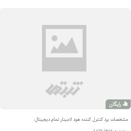
رایگان
مشخصات برد كنترل كننده هود لامينار تمام ديجيتال: