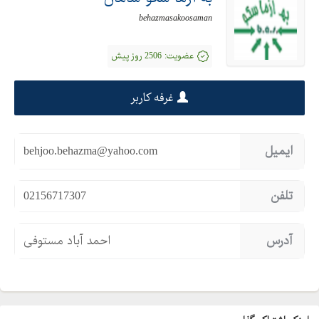
behazmasakoosaman
عضویت:
2506 روز پیش
غرفه کاربر
ایمیل
behjoo.behazma@yahoo.com
تلفن
02156717307
آدرس
احمد آباد مستوفی