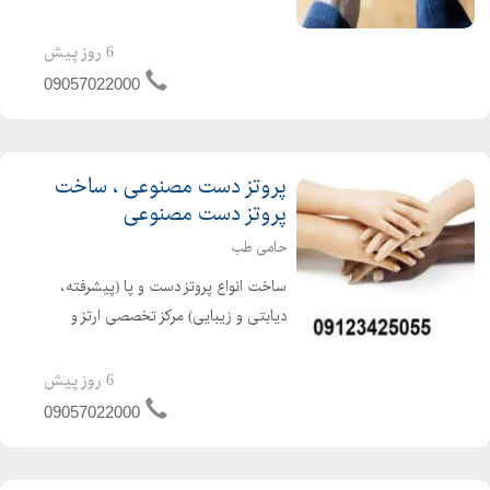
مصنوعی پا ، پروتز مصنوعی دست و ... در
کلینیک ارتوپدی حامی طب (ارتوز و
6 روز پیش
پروتز) تماس با حامی طب حامی تب :
09057022000
090570...
پروتز دست مصنوعی ، ساخت
پروتز دست مصنوعی
حامی طب
ساخت انواع پروتز دست و پا (پیشرفته،
دیابتی و زیبایی) مرکز تخصصی ارتز و
پروتز حامی طب در سال 1400 تاسیس
شده است . این مرکز با بهره گیری از
6 روز پیش
کادری مجرب و متخصص و با استفاده از
09057022000
بهترین امکانات و مواد...