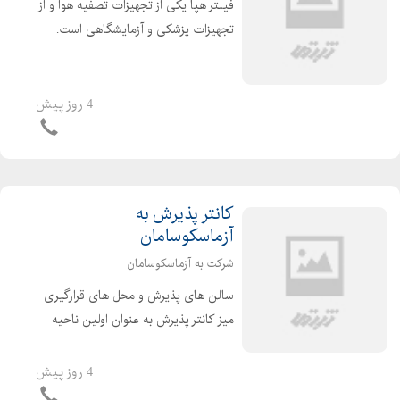
فیلتر هپا یکی از تجهیزات تصفیه هوا و از
تجهیزات پزشکی و آزمایشگاهی است.
مکانیزم عمل فیلترهای HEPA استفاده از
فیلترهای هپا یکی از پر طرفدارترین و
موثرترین روش های تصفیه هوا است.
4 روز پیش
HEPA مخفف عبار...
کانتر پذیرش به
آزماسکوسامان
شرکت به آزماسکوسامان
سالن های پذیرش و محل های قرارگیری
میز کانتر پذیرش به عنوان اولین ناحیه
برخورد مشتری در مراجعات حضوری به
دفتر کار شما شناخته میشود . و میتواند
4 روز پیش
تاثیر بسزایی در تصویر ذهنی اولیه ارباب