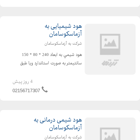
ها برای کارهای بسیار ...
هود شیمیایی به
آزماسکوسامان
شرکت به آزماسکوسامان
هود شيمي به ابعاد 240 * 80 * 150
سانتیمتر به صورت استاندارد ویا طبق
سفارش مشتری طبق مشخصات فنی ذیل
: به صورت دو قسمتي ساخته میشود . 1-
4 روز پیش
اسكلت : پروفيل فولادي استاندارد گریدA
02156717307
( سنگین ) به ابع...
هود شیمی درمانی به
آزماسکوسامان
شرکت به آزماسکوسامان