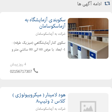
ادامه آگهی ها
سکوبندی آزمایشگاه به
آزماسکوسامان
شرکت به آزماسکوسامان
سکوی کنار آزمايشگاهي (میز یک طرفه) :
1- ابعاد: با عرض 60 الی 80 سانتي متر و
ارتفاع 90 سانتي متر ساخته مي شود. 2-
اسكلت بندي : از پروفيل فولادي استاندارد
4 روز پیش
به سطح مقطع30 * 30 یا 30* 50 با رنگ
02156717307
پ...
هود لامینار ( میکروبیولوژی )
کلاس 2 وتیپA
شرکت به آزماسکوسامان