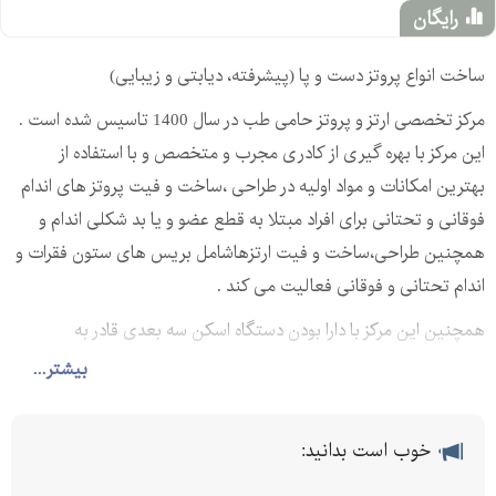
رایگان
ساخت انواع پروتز دست و پا (پیشرفته، دیابتی و زیبایی)
مرکز تخصصی ارتز و پروتز حامی طب در سال 1400 تاسیس شده است .
این مرکز با بهره گیری از کادری مجرب و متخصص و با استفاده از
بهترین امکانات و مواد اولیه در طراحی ،ساخت و فیت پروتز های اندام
فوقانی و تحتانی برای افراد مبتلا به قطع عضو و یا بد شکلی اندام و
همچنین طراحی،ساخت و فیت ارتزهاشامل بریس های ستون فقرات و
اندام تحتانی و فوقانی فعالیت می کند .
همچنین این مرکز با دارا بودن دستگاه اسکن سه بعدی قادر به
تشخیص مشکلات کف پا ،انحرافات زانو و ستون فقرات است و آماده
بیشتر...
ارائه خدمات کفش و کفی به بیماران محترم می باشد.
حامی تب : 09057022000 _ 09123425055
خوب است بدانید:
تلفن: 02166431810