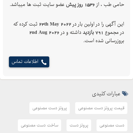
حامی طب ، از
1536 روز پیش
عضو سایت ثبت ها میباشد.
فکس: 02166431221
این آگهی را در اولین بار در
24th May 2022
ثبت کرده که
در مجموع
791 بازدید
داشته و در
2nd Aug 2026
بروزرسانی شده است.
اطلاعات تماس
عبارات کلیدی
قیمت پروتز دست مصنوعی
پروتز دست مصنوعی
دست مصنوعی
پروتز دست
ساخت دست مصنوعی