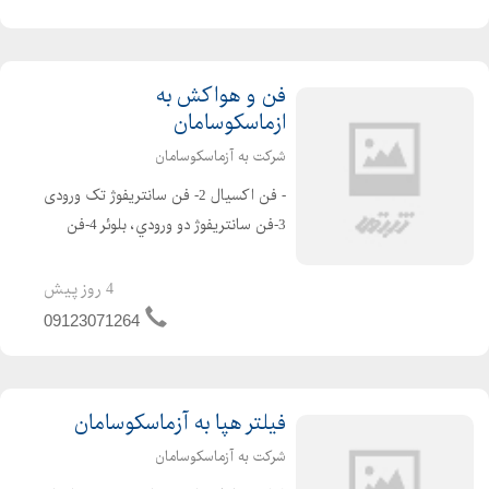
فن و هواکش به
ازماسکوسامان
شرکت به آزماسکوسامان
- فن اکسیال 2- فن سانتریفوژ تک ورودی
3-فن سانتريفوژ دو ورودي، بلوئر 4-فن
سانتريفوژ فشار قوي 5- فنسانتریفوژ ضد
اسيدPVC 6-فن سقفي 7- فن بين كانالي
4 روز پیش
8- فن كانالي 9- يونيت فن ...
09123071264
فیلتر هپا به آزماسکوسامان
شرکت به آزماسکوسامان