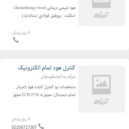
هود شیمی درمانی Chemotherapy hood
اسكلت : پروفيل فولادي استاندارد (
سنگین ) به صورت دو قسمتي ساخته
شده و با رنگ پودری الكترواستاتيك ضد
4 روز پیش
خش و ضد اسيد پوشش داده شده است .
بدنه : از جنس MDF به ضخ...
کنترل هود تمام الکترونیک
شرکت به آزماسکوسامان
مشخصات برد كنترل كننده هود لامينار
تمام ديجيتال: مجهز به 16*LCD 2 مجهز
به تايمر قابل تنظيم UV سيستم كنترل
كننده داراي تاخير در وصل لامپ UV
ميباشد جهت حفاظت كاربر مجهز به
4 روز پیش
ساعت شمار UV(مد...
02156717307