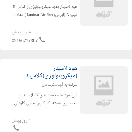
هود لامينار (هود ميكروبيولوژي ) كلاس II
تيپ A (ايراني) (laminar Air flw ) ابعاد :
عرض cm 130 ، ارتفاع cm 220 و عمق cm
80 دوقسمتی اسكلت : از پروفيل فولادي
4 روز پیش
30×30و 30×50 mm با رنگ پود...
02156717307
هود لامینار
(میکروبیولوژی)کلاس 3
شرکت به آزماسکوسامان
این هود ها محفظه های کاملا بسته و
محصوری هستند که کاربر تمامی کارهای
خود را از طریق دستکش های ساق بلند
غیر قابل نفوذی که در جلوی دستگاه
4 روز پیش
تعبیه شده است انجام می دهد . این هود