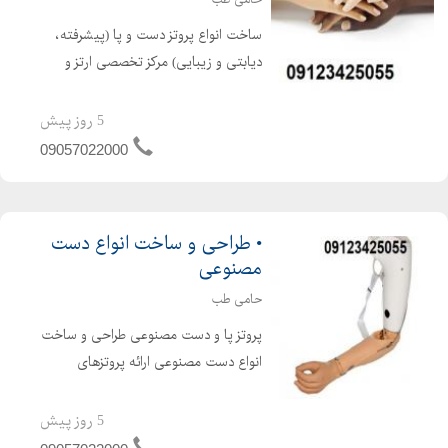
ساخت انواع پروتز دست و پا (پیشرفته،
دیابتی و زیبایی) مرکز تخصصی ارتز و
پروتز حامی طب در سال 1400 تاسیس
شده است . این مرکز با بهره گیری از
5 روز پیش
کادری مجرب و متخصص و با استفاده از
09057022000
بهترین امکانات و مواد...
• طراحی و ساخت انواع دست
مصنوعی
حامی طب
پروتز پا و دست مصنوعی طراحی و ساخت
انواع دست مصنوعی ارائه پروتزهای
پایلون ( آزمایشی و آموزشی ) برای افرادی
که به تازگی قطع عضو ( آمپوتاسیون )
5 روز پیش
نموده اند . گذراندن دوره آموزشی جهت