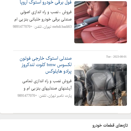
فول برقی خودرو استوک اروپا
فروش ، نصب و راه اندازی اصولی
صندلی برقی خودرو خلبانی بنز بی ام‌
و لکسوس لندکروز پرادو هایلوکس تیگو
mehdi.bazli63 تهران،
تلفن: +9891477070
جک کلوت رنجرور بنتلی جگوار آئودی
پورشه ر...
Tue - 2023-08-01‬
صندلی استوک خارجی فوتون
لکسوس bmw کلوت لندکروز
پرادو هایلوکس
فروش نصب و راه اندازی تمامی
آپشنهای صندلیهای بنز بی ام‌ و
لکسوس تویوتا تعویض صندلیدهای
پارت نامبر تهران،
تلفن: +9891477070
فوتون کلوت kmc پرادو موهاوی
سانتافه اسپورتیج پات...
تازه‌های
قطعات خودرو