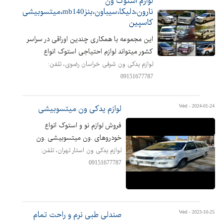
لوازم استوک ون
نارون،دلیکا،سیباون،بنزmb140،میتسوبیشی
کاسپین
این مجموعه با همکاری چندین اوراقی در سراسر
کشور میتواند لوازم احتیاجی استوک انواع
خودروهای ون را که مورد نیاز شما عزیزان میباشد
لوازم یدکی ون شرفی خراسان رضوی،
تلفن:
را تهیه و در...
09151677787
Wed - 2024-01-24‬
لوازم یدکی ون میتسوبیشی
فروش لوازم نو و استوک انواع
خودروهای .ون میتسوبیشی .ون
نارون.ون دلیکا .سیباون و ون بنز
لوازم یدکی ون استار تهران،
تلفن:
mb140 . ارسال کلیه لوازم به سراسر
09151677787
کشوردر کمترین زما...
Wed - 2023-10-25‬
صندلی طبی نرم و راحت تمام