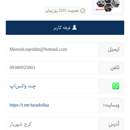
عضویت:
2233 روز پیش
غرفه کاربر
ایمیل
Mastoid.tajeddin@hotmail.com
تلفن
09380925003
چت واتس‌اَپ
وبسایت:
https://t.me/tasadofiaa
آدرس
کرج شهریار