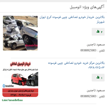
آگهی‌های ویژه:
اتومبیل
بالاترین خریدار خودرو تصادفی چپی فرسوده کرج تهران
شهریار
2
مسعود تاجدین
تلفن :
09380925003
بالاترین مرکز خرید خودرو تصادفی چپی فرسوده
۰۹۳۸۰۹۲۵۰۰۳
1
مسعود تاجدین
تلفن :
09380925003
t.me/tasadofiaa