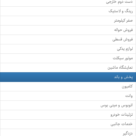
دست دوم خارجی
رینگ و لاستیک
صفر کیلومتر
فروش حواله
فروش قسطی
لوازم یدکی
موتور سیکلت
نمایشگاه ماشین
پخش و باند
کامیون
وانت
اتوبوس و مینی بوس
تزئینات خودرو
خدمات جانبی
دزدگیر