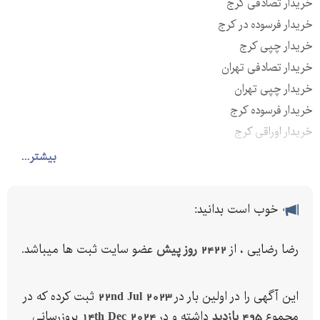
خریدار تصادفی کرج
خریدار فرسوده در کرج
خریدار چپی کرج
خریدار تصادفی تهران
خریدار چپی تهران
خریدار فرسوده کرج
خریدار اوراقی کرج
خریدار موتور سوخته کرج
بیشتر...
خریدار تصادفی ابیک
خریدار تصادفی هشتگرد
خوب است بدانید:
خریدار تصادفی اصفهان
خریدار تصادفی اهواز
رضا رضایی ، از
2422 روز پیش
عضو سایت ثبت ها میباشد.
خریدار تصادفی سراسر کشور
عکس اتومبیل ومشخصات خودرو را برای بفرستید
این آگهی را در اولین بار در
22nd Jul 2023
ثبت کرده که در
مجموع
495 بازدید
داشته و در
14th Dec 2024
بروزرسانی