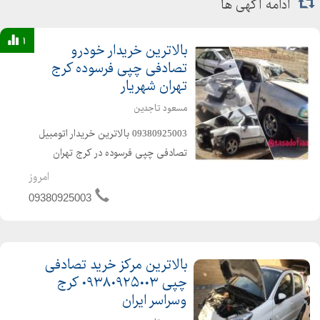
ادامه آگهی ها
1
بالاترین خریدار خودرو
تصادفی چپی فرسوده کرج
تهران شهریار
مسعود تاجدین
09380925003 بالاترین خریدار اتومبیل
تصادفی چپی فرسوده در کرج تهران
شهریار و. سراسر ایران انواع خودرو
امروز
تصادفی خودرو چپی چپی فرسوده اوراقی
09380925003
شاتون زده موتور سوخته دو تیکه احتیاج
به اتا...
بالاترین مرکز خرید تصادفی
چپی ۰۹۳۸۰۹۲۵۰۰۳ کرج
وسراسر ایران