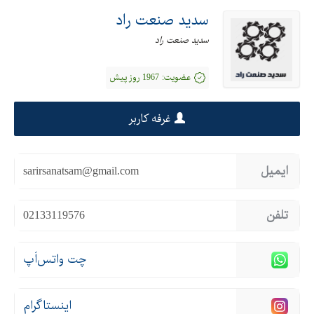
سدید صنعت راد
سدید صنعت راد
عضویت:
1967 روز پیش
غرفه کاربر
ایمیل
sarirsanatsam@gmail.com
تلفن
02133119576
چت واتس‌اَپ
اینستاگرام