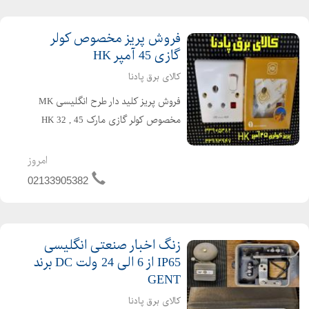
فروش پریز مخصوص کولر
گازی 45 آمپر HK
کالای برق پادنا
فروش پریز کلید دار طرح انگلیسی MK
مخصوص کولر گازی مارک HK 32 , 45
آمپر چراغ دار این پریز طرح MK های 15
آمپر است و برای استفاده جهت کولر گازی
امروز
های ظرفیت بالا تا 45 آمپر تقویت شده
02133905382
است. ( فروش پریز...
زنگ اخبار صنعتی انگلیسی
IP65 از 6 الی 24 ولت DC برند
GENT
کالای برق پادنا