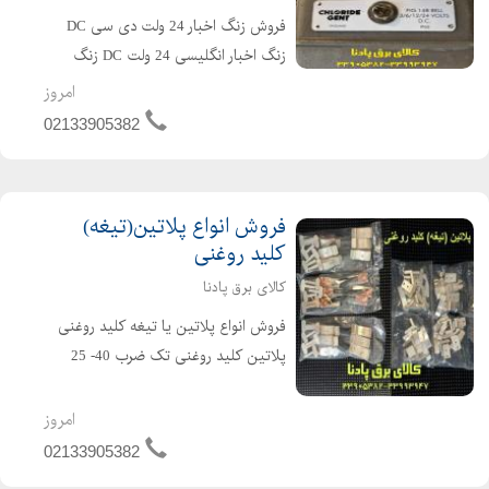
فروش زنگ اخبار 24 ولت دی سی DC
زنگ اخبار انگلیسی 24 ولت DC زنگ
اخبار صنعتی IP65 زنگ اخبار
امروز
CHLORIDE GENT CHLORIDE GENT
02133905382
ENGLAND CHLORIDE GENT BELL
زنگ اخبار 24 ولت مخصوص کشتی و
شناور دریایی IP6...
فروش انواع پلاتین(تیغه)
کلید روغنی
کالای برق پادنا
فروش انواع پلاتین یا تیغه کلید روغنی
پلاتین کلید روغنی تک ضرب 40- 25
آمپر پلاتین کلید روغنی دو ضرب ستاره
مثلث در آمپر های زیر 40- 26 آمپر 110-
امروز
70 آمپر 100-170 آمپر 170-250 آمپر انواع
02133905382
بوبین کل...