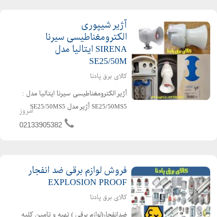
آژیر شیپوری
الکترومغناطیسی سیرنا
SIRENA ایتالیا مدل
SE25/50M
کالای برق پادنا
آژیر الکترومغناطیسی سیرنا ایتالیا مدل :
SE25/50MS5 آژیر مدل SE25/50MS5
امروز
SIRENA شرکت SIRENA ایتالیا دارای 5
02133905382
نوع صدای مختلف دارای ولوم تنظیم
صدای آژیر امکان بالا بردن شدت صدا
بصورت تدریجی دارای ...
فروش لوازم برقی ضد انفجار
EXPLOSION PROOF
کالای برق پادنا
ضدانفجار(لوازم برقی ) تهیه و تامین کلیه