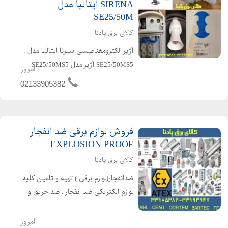
SIRENA ایتالیا مدل
SE25/50M
کالای برق پادنا
آژیر الکترومغناطیسی سیرنا ایتالیا مدل :
SE25/50MS5 آژیر مدل SE25/50MS5
امروز
SIRENA شرکت SIRENA ایتالیا دارای 5
02133905382
نوع صدای مختلف دارای ولوم تنظیم
صدای آژیر امکان بالا بردن شدت صدا
بصورت تدریجی دارای ...
فروش لوازم برقی ضد انفجار
EXPLOSION PROOF
کالای برق پادنا
ضدانفجار(لوازم برقی ) تهیه و تامین کلیه
لوازم الکتریکی ضد انفجار ، ضد حریق و
explosion proof از معتبرترین کمپانی
های دنیا مانند:STAHL , FEAM , WALL
امروز