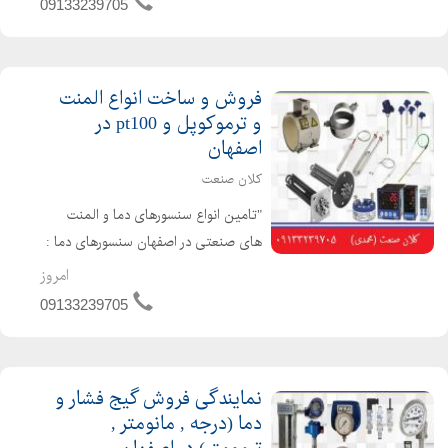
09133239705
تتا(teta) ...
فروش و ساخت انواع المنت
و ترموکوپل و pt100 در
اصفهان
کلان صنعت
"تامین انواع سنسورهای دما و المنت
های صنعتی در اصفهان سنسورهای دما :
ترموکوبل ، سنسوردمای مقاومتی
امروز
(pt100,pt1000,ni100,...) و ترموول ها و.....
09133239705
المنت های صنعتی: المنت های فشنگی
، المنت های میله ای...
نمایندگی فروش گیج فشار و
دما (درجه , مانومتر ,