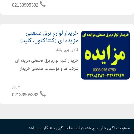
SAL, CEAG , CORTEM , GEWISS ,
02133905382
PALAZZOLI,... اقل...
خریدار لوازم برق صنعتی
مزایده ای (کنتاکتور ، کلید)
کالای برق پادنا
خریدار کلیه لوازم برق صنعتی مزایده ای
شرکت ها و مؤسسات صنعتی خریدار
لوازم برق صنعتی باقیمانده پروژه ها
خریدار لوازم برق صنعتی ته انباری خریدار
امروز
اجناس مزایده ای شامل : انواع کنتاکتور
02133905382
در مارک ها و...
مسئولیت آگهی های درج شده در ثبت ها با آگهی دهندگان می باشد.