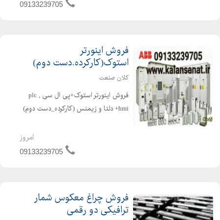
مایعات،لول ترانسمیتر، شیرکنترلی(کنترل
09133239705
ولو):شیرپنوماتیکی،کنترل کننده
خودکارحرارت،ک...
فروش اینورتر
استوک(کارکرده.دست دوم)
کلان صنعت
فروش اینورتر استوک+پی ال سی plc ,
hmi+ دلتا و زیمنس (کارکرده_دست دوم)
در کلیه برندها و کیلو وات ها اینورتر ها
درحد نو+ کارتن مکان: اصفهان سه راه
امروز
صمدیه .بعد از پایانه مسافربری صمدیه به
09133239705
سمت ا...
فروش چراغ معکوس شمار
ترافیکی دو رقمی