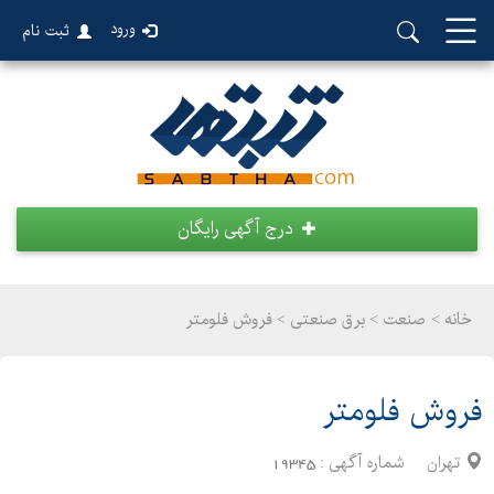
ورود
ثبت نام
درج آگهی رایگان
خانه >
صنعت
>
برق صنعتی > فروش فلومتر
فروش فلومتر
تهران
شماره آگهی :
19345