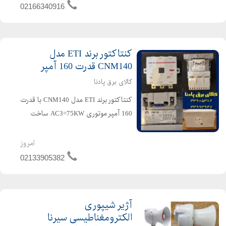
مرور وسایل های نقلیه می باشد که در چه
02166340916
زمانی حرکت و در ...
کنتاکتور برند ETI مدل
CNM140 قدرت 160 آمپر
کالای برق پادنا
کنتاکتور برند ETI مدل CNM140 با قدرت
160 آمپر موتوری AC3=75KW ساخت
مقدونیه ( یوگسلاوی سابق) کنتاکتورهای
برند ETI همان برند شناخته شده و
امروز
خوشنام RADE KONCAR می باشد که با
02133905382
برند ETI عرضه می گردد. ک...
آژیر شیپوری
الکترومغناطیسی سیرنا