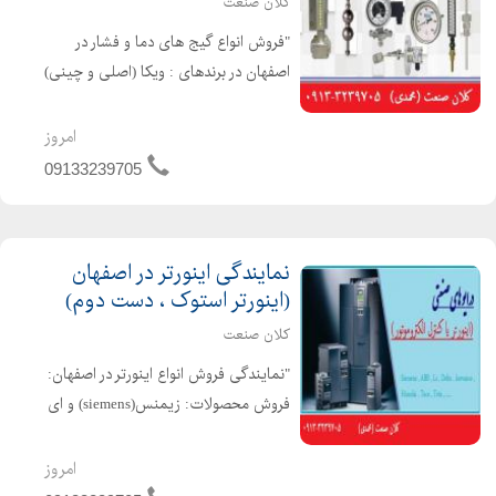
کلان صنعت
"فروش انواع گیج های دما و فشار در
اصفهان در برندهای : ویکا (اصلی و چینی)
، پاور کنترل ، دلتا کنترل ، پکنز و انواع
برند های چینی گیج ها به صورت :
امروز
روغنی و خشک به صورت : تابلویی یا
09133239705
ایستاده در ابعا...
نمایندگی اینورتر در اصفهان
(اینورتر استوک ، دست دوم)
کلان صنعت
"نمایندگی فروش انواع اینورتر در اصفهان:
فروش محصولات: زیمنس(siemens) و ای
بی بی(ABB) واشنایدر (schneider)
نماینده فروش اینورتر : اینورتر های ال
امروز
اس(ls) و دلتا (delta) و تکو(teco) و