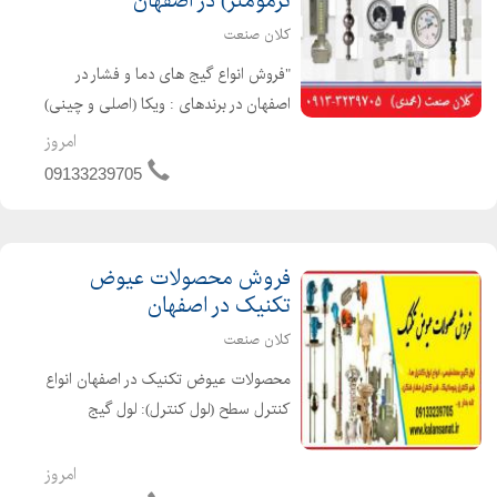
ترمومتر) در اصفهان
کلان صنعت
"فروش انواع گیج های دما و فشار در
اصفهان در برندهای : ویکا (اصلی و چینی)
، پاور کنترل ، دلتا کنترل ، پکنز و انواع
امروز
برند های چینی گیج ها به صورت :
09133239705
روغنی و خشک به صورت : تابلویی یا
ایستاده در ابعا...
فروش محصولات عیوض
تکنیک در اصفهان
کلان صنعت
محصولات عیوض تکنیک در اصفهان انواع
کنترل سطح (لول کنترل): لول گیج
مغناطیسی، کنترل سطح
مغناطیسی،فلوسوئیچ،لول سوئیچ
امروز