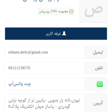
ص
عضویت:
2763 روز پیش
غرفه کاربر
ایمیل
reihani.drelc@gmail.com
تلفن
09121238576
چت واتس‌اَپ
تهران-لاله زار جنوبی –پایین تر از کوچه ترابی
آدرس
گودرزی - پاساژ جهان الکتریک پلاک9