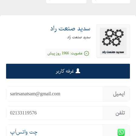
سدید صنعت راد
سدید صنعت راد
عضویت:
1966 روز پیش
غرفه کاربر
ایمیل
sarirsanatsam@gmail.com
تلفن
02133119576
چت واتس‌اَپ