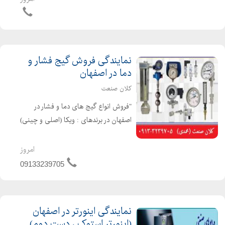
آرتا اینور...
نمایندگی فروش گیج فشار و
دما در اصفهان
کلان صنعت
"فروش انواع گیج های دما و فشار در
اصفهان در برندهای : ویکا (اصلی و چینی)
، پاور کنترل ، دلتا کنترل ، پکنز و انواع
برند های چینی گیج ها به صورت :
امروز
روغنی و خشک به صورت : تابلویی یا
09133239705
ایستاده در ابعا...
نمایندگی اینورتر در اصفهان
(اینورتر استوک ، دست دوم)