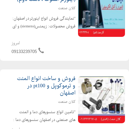
کلان صنعت
"نمایندگی فروش انواع اینورتر در اصفهان:
فروش محصولات: زیمنس(siemens) و ای
بی بی(ABB) واشنایدر (schneider)
نماینده فروش اینورتر : اینورتر های ال
امروز
اس(ls) و دلتا (delta) و تکو(teco) و
09133239705
تتا(teta) ...
فروش و ساخت انواع المنت
و ترموکوپل و pt100 در
اصفهان
کلان صنعت
"تامین انواع سنسورهای دما و المنت
های صنعتی در اصفهان سنسورهای دما :
ترموکوبل ، سنسوردمای مقاومتی