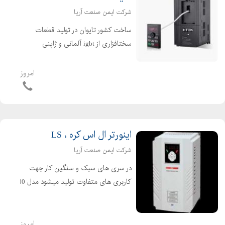
شرکت ایمن صنعت آریا
ساخت کشور تایوان در تولید قطعات
سختافزاری از igbt آلمانی و ژاپنی
استفاده شده است که از کیفیت بالایی
برخوردار است. از توان ۰,۷۵ کیلووات تا
امروز
۱۰۰۰ کیلووات ورودی های تکفاز و ورودی
های سه فاز مجموعه...
اینورتر ال اس کره ، LS
شرکت ایمن صنعت آریا
در سری های سبک و سنگین کار جهت
کاربری های متفاوت تولید میشود مدل g100
مدل h100 مدل ig5a مدل ip5a مدل is7
مدل m100 مدل s100 ۱۵ ماه گارانتی و ۱۰
سال خدمات پس از فروش گروه بازرگانی
امروز