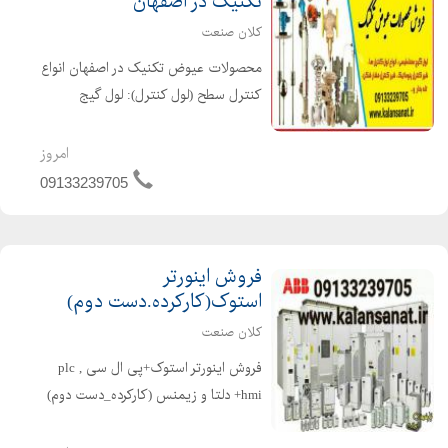
تکنیک در اصفهان
کلان صنعت
محصولات عیوض تکنیک در اصفهان انواع
کنترل سطح (لول کنترل): لول گیج
مغناطیسی، کنترل سطح
مغناطیسی،فلوسوئیچ،لول سوئیچ
امروز
مایعات،لول ترانسمیتر، شیرکنترلی(کنترل
09133239705
ولو):شیرپنوماتیکی،کنترل کننده
خودکارحرارت،ک...
فروش اینورتر
استوک(کارکرده.دست دوم)
کلان صنعت
فروش اینورتر استوک+پی ال سی plc ,
hmi+ دلتا و زیمنس (کارکرده_دست دوم)
در کلیه برندها و کیلو وات ها اینورتر ها