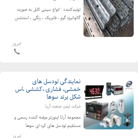
تولیدکننده : انواع سینی کابل به صورت
گالوانیزه گرم ، فابریک ، رنگی ، استنلس
استیل و آلومینیوم با پانچ های متنوع
فروش به صورت کلی و جزیی پخش و
ارسال به سراسر تهران و شهرستان ها :
امروز
بست چنگالی - بس...
نمایندگی لودسل های
خمشی، فشاری ،کششی ،اس
شکل برند سوها
شرکت ایمن صنعت آریا
مجموعه آرتا اینورتر عرضه کننده رسمی و
مستقیم لودسل های کره ای سوها
SEWHA انوع لودسل با وزن های مختلف
امروز