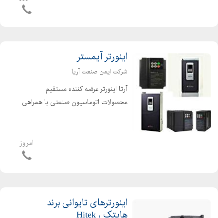
برای کاربردهای متفاون ( کششی فشاری -
خمشی - s شکل - مینیاتوری یا سکه
ای...) نمایشگر وزن جه...
اینورتر آیمستر
شرکت ایمن صنعت آریا
آرتا اینورتر عرضه کننده مستقیم
محصولات اتوماسیون صنعتی با همراهی
تیم پشتیبانی تخصصی در کنار شماست.
اینورتر های آیمستر در سری ها سبک و
سنگین به ترتیب U1 ,C1, A1, E1 تولید
امروز
میشود که از کیفیت و قیمت...
اینورترهای تایوانی برند
هایتک ، Hitek