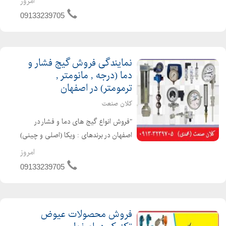
امروز
(pt100,pt1000,ni100,...) و ترموول ها و.....
09133239705
المنت های صنعتی: المنت های فشنگی
، المنت های میله ای...
نمایندگی فروش گیج فشار و
دما (درجه , مانومتر ,
ترمومتر) در اصفهان
کلان صنعت
"فروش انواع گیج های دما و فشار در
اصفهان در برندهای : ویکا (اصلی و چینی)
، پاور کنترل ، دلتا کنترل ، پکنز و انواع
امروز
برند های چینی گیج ها به صورت :
09133239705
روغنی و خشک به صورت : تابلویی یا
ایستاده در ابعا...
فروش محصولات عیوض