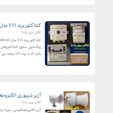
کنتاکتور برند ETI مدل CNM140 قدرت 160 آمپر
کالای برق پادنا
باشد که با برند ETI عرضه می گردد. ک...
آژیر شیپوری الکترومغناطیسی سیرنا RENA
کالای برق پادنا