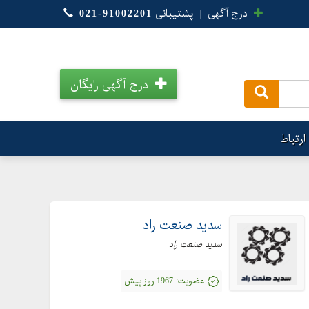
درج آگهی
|
پشتیبانی
021-91002201
درج آگهی رایگان
.
ارتباط
سدید صنعت راد
سدید صنعت راد
عضویت:
1967 روز پیش