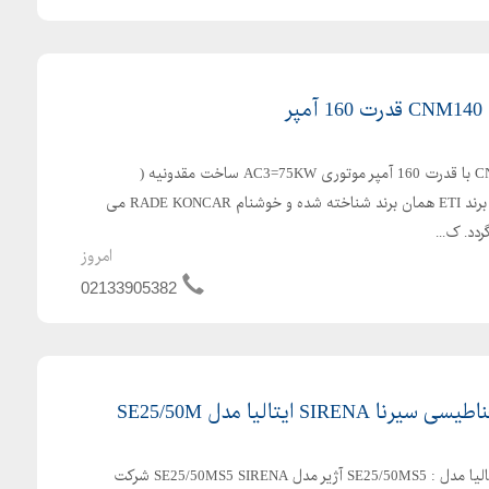
کنتاکتور برند ETI مدل CNM140 با قدرت 160 آمپر موتوری AC3=75KW ساخت مقدونیه (
یوگسلاوی سابق) کنتاکتورهای برند ETI همان برند شناخته شده و خوشنام RADE KONCAR می
امروز
02133905382
SI ایتالیا مدل SE25/50M
آژیر الکترومغناطیسی سیرنا ایتالیا مدل : SE25/50MS5 آژیر مدل SE25/50MS5 SIRENA شرکت