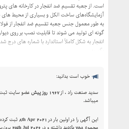
است. از جعبه تقسیم ضد انفجار در کارخانه های پتر
آزمایشگاه‌های ساخت الکل و بسیاری از محیط های صن
به طور معمول جنس جعبه تقسیم ضد انفجار از فولاد
گونه‌ ای تولید می شوند تا قابلیت نصب بر روی دیوار
انفجار به شکل کاملاً استاندارد با شماره های درج 
بگیرید.
خوب است بدانید:
سدید صنعت راد ، از
1967 روز پیش
عضو سایت ثبت 
میباشد.
این آگهی را در اولین بار در
8th Apr 2021
ثبت کرده 
مجموع
758 بازدید
داشته و در
25th Jul 2026
بروزرس