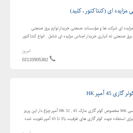
 مزایده ای (کنتاکتور ، کلید)
 مزایده ای شرکت ها و مؤسسات صنعتی خریدار لوازم برق صنعتی
م برق صنعتی ته انباری خریدار اجناس مزایده ای شامل : انواع کنتاکتور
امروز
02133905382
 45 آمپر HK
فروش پریز کلید دار طرح انگلیسی MK مخصوص کولر گازی مارک HK 32 , 45 آمپر چراغ دار این پریز
طرح MK های 15 آمپر است و برای استفاده جهت کولر گازی های ظرفیت بالا تا 45 آمپر تقویت شده