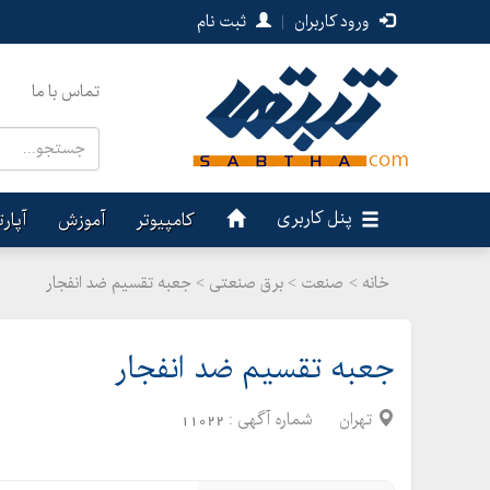
ورود کاربران
|
ثبت نام
تماس با ما
پنل کاربری
کامپیوتر
آموزش
آپار
خانه >
صنعت
>
برق صنعتی > جعبه تقسیم ضد انفجار
جعبه تقسیم ضد انفجار
تهران
شماره آگهی :
11022