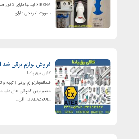
SIRENA ای
بصورت تدریجی دارای ...
فروش لوازم برقی ضد انفجار N PROOF
کالای برق پادنا
PALAZZOLI,... اقل...