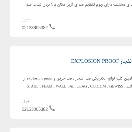
تالیا دارای 5 نوع صدای مختلف دارای ولوم تنظیم صدای آژیر امکان بالا بردن شدت صدا
امروز
02133905382
EXPLOSIO
ضدانفجار(لوازم برقی ) تهیه و تامین کلیه لوازم الکتریکی ضد انفجار ، ضد حریق و explosion proof از
معتبرترین کمپانی های دنیا مانند:STAHL , FEAM , WALL SAL, CEAG , CORTEM , GEWISS ,
امروز
02133905382